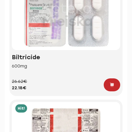
Biltricide
600mg
26.62€
22.18€
Hit!