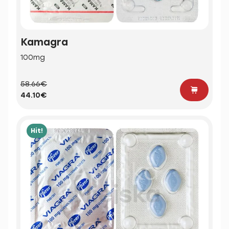
Kamagra
100mg
58.66€
44.10€
Hit!