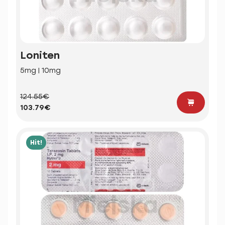
Loniten
5mg | 10mg
124.55€
103.79€
Hit!