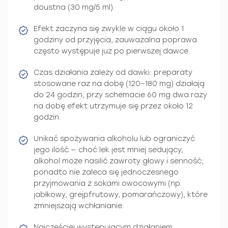
doustna (30 mg/5 ml).
Efekt zaczyna się zwykle w ciągu około 1
godziny od przyjęcia, zauważalna poprawa
często występuje już po pierwszej dawce.
Czas działania zależy od dawki: preparaty
stosowane raz na dobę (120–180 mg) działają
do 24 godzin; przy schemacie 60 mg dwa razy
na dobę efekt utrzymuje się przez około 12
godzin.
Unikać spożywania alkoholu lub ograniczyć
jego ilość — choć lek jest mniej sedujący,
alkohol może nasilić zawroty głowy i senność;
ponadto nie zaleca się jednoczesnego
przyjmowania z sokami owocowymi (np.
jabłkowy, grejpfrutowy, pomarańczowy), które
zmniejszają wchłanianie.
Najczęściej występującym działaniem