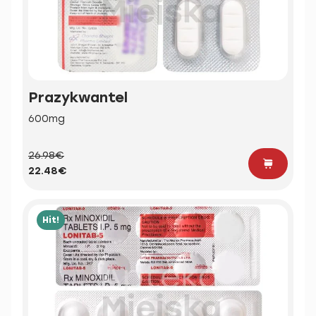
Prazykwantel
600mg
26.98€
22.48€
Hit!