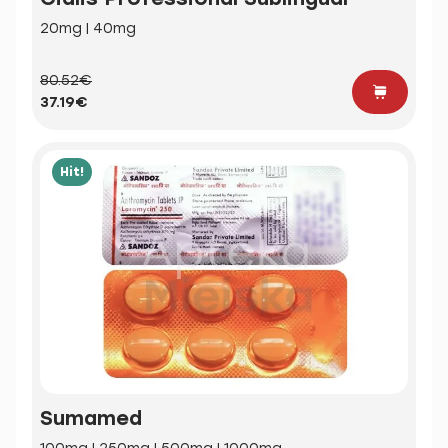
20mg | 40mg
80.52€
37.19€
Hit!
Sumamed