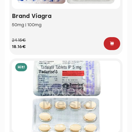
Brand Viagra
50mg | 100mg
24.15€
18.16€
Hit!