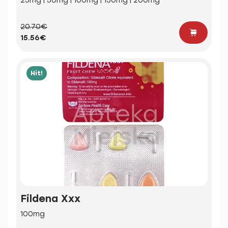
25mg | 50mg | 100mg | 150mg | 200mg
20.70€
15.56€
Hit!
Fildena Xxx
100mg