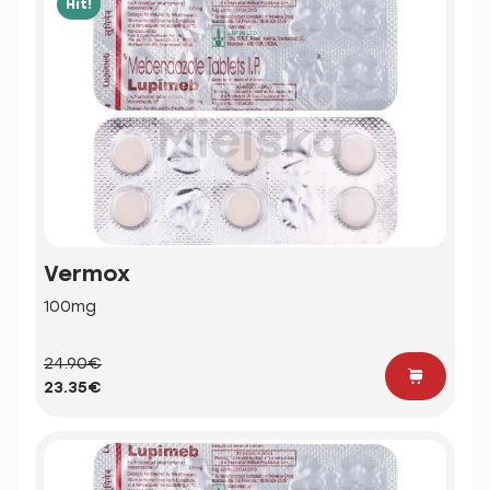
Hit!
Vermox
100mg
24.90€
23.35€