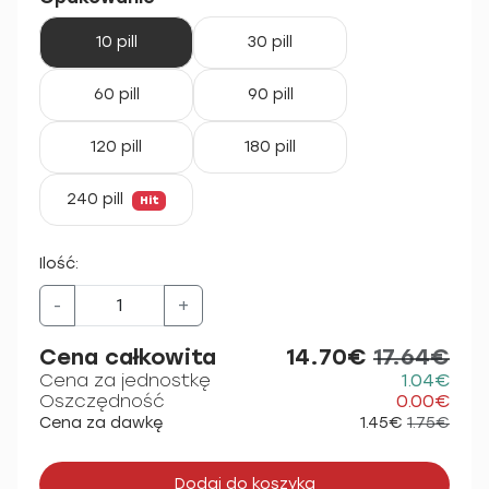
10 pill
30 pill
60 pill
90 pill
120 pill
180 pill
240 pill
Hit
Ilość:
-
+
Cena całkowita
14.70€
17.64€
Cena za jednostkę
1.04€
Oszczędność
0.00€
Cena za dawkę
1.45€
1.75€
Dodaj do koszyka