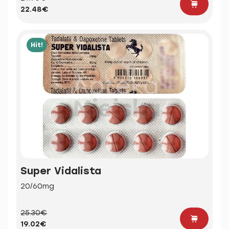
22.48€
Hit!
Super Vidalista
20/60mg
25.30€
19.02€