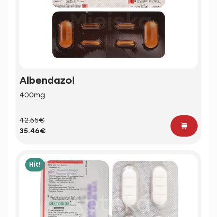
Albendazol
400mg
42.55€
35.46€
Hit!