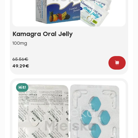
Kamagra Oral Jelly
100mg
65.56€
49.29€
Hit!