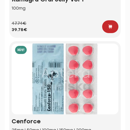
100mg
47.74€
39.78€
Hit!
Cenforce