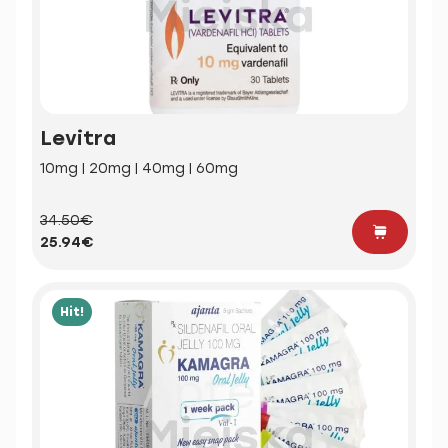
Levitra
10mg | 20mg | 40mg | 60mg
34.50€
25.94€
Hit!