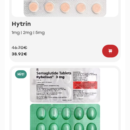
Hytrin
1mg | 2mg | 5mg
46.70€
38.92€
Hit!