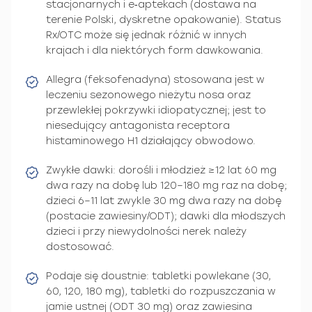
stacjonarnych i e‑aptekach (dostawa na
terenie Polski, dyskretne opakowanie). Status
Rx/OTC może się jednak różnić w innych
krajach i dla niektórych form dawkowania.
Allegra (feksofenadyna) stosowana jest w
leczeniu sezonowego nieżytu nosa oraz
przewlekłej pokrzywki idiopatycznej; jest to
niesedujący antagonista receptora
histaminowego H1 działający obwodowo.
Zwykłe dawki: dorośli i młodzież ≥12 lat 60 mg
dwa razy na dobę lub 120–180 mg raz na dobę;
dzieci 6–11 lat zwykle 30 mg dwa razy na dobę
(postacie zawiesiny/ODT); dawki dla młodszych
dzieci i przy niewydolności nerek należy
dostosować.
Podaje się doustnie: tabletki powlekane (30,
60, 120, 180 mg), tabletki do rozpuszczania w
jamie ustnej (ODT 30 mg) oraz zawiesina