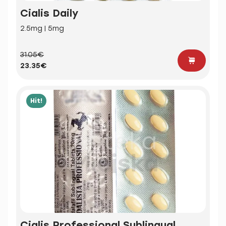
Cialis Daily
2.5mg | 5mg
31.05€
23.35€
Hit!
Cialis Professional Sublingual