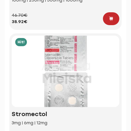
100mg | 250mg | 500mg | 1000mg
46.70€
38.92€
Hit!
Stromectol
3mg | 6mg | 12mg