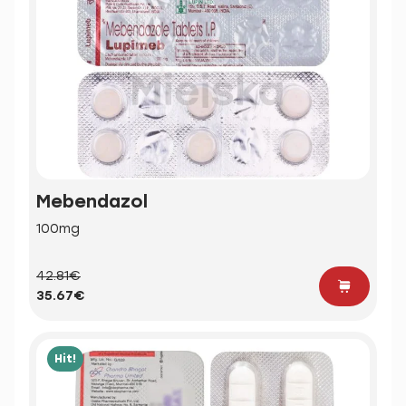
Mebendazol
100mg
42.81€
35.67€
Hit!