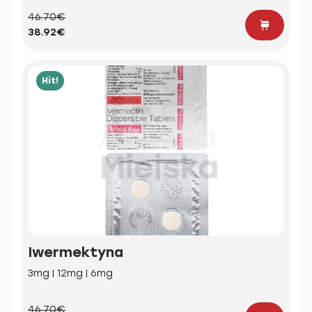
46.70€
38.92€
Hit!
Iwermektyna
3mg | 12mg | 6mg
46.70€