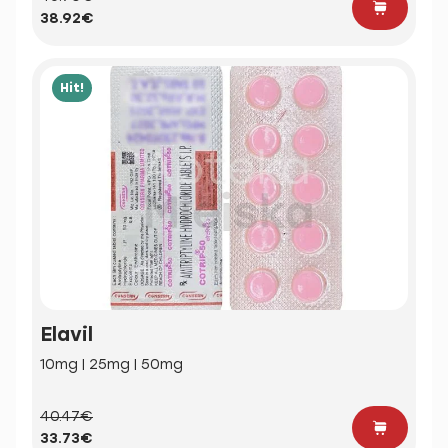
38.92€
Hit!
Elavil
10mg | 25mg | 50mg
40.47€
33.73€