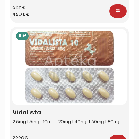
62.11€
46.70€
Hit!
Vidalista
2.5mg | 5mg | 10mg | 20mg | 40mg | 60mg | 80mg
29.90€