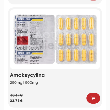
Amoksycylina
250mg | 500mg
40.47€
33.73€