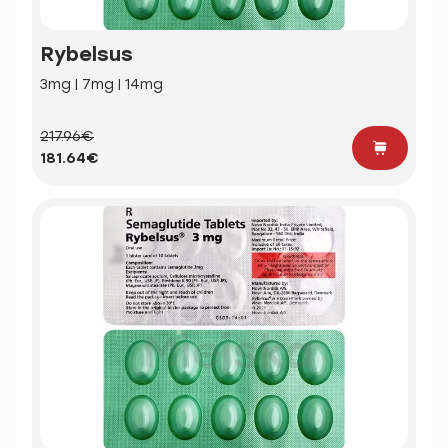
Rybelsus
3mg | 7mg | 14mg
217.96€
181.64€