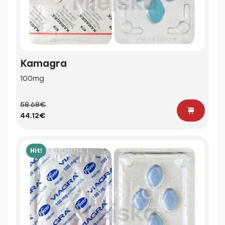
Kamagra
100mg
58.68€
44.12€
Hit!