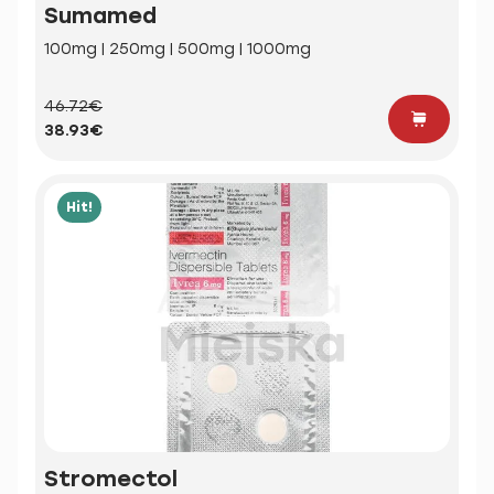
Sumamed
100mg | 250mg | 500mg | 1000mg
46.72€
38.93€
Hit!
Stromectol