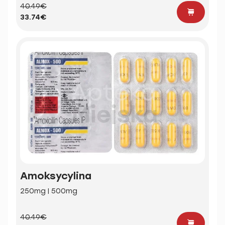
40.49€
33.74€
Amoksycylina
250mg | 500mg
40.49€