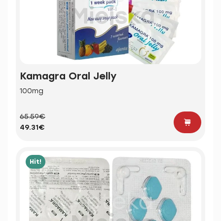
Kamagra Oral Jelly
100mg
65.59€
49.31€
Hit!