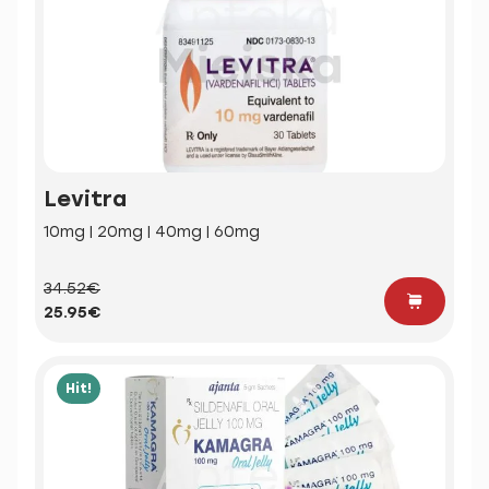
Levitra
10mg | 20mg | 40mg | 60mg
34.52€
25.95€
Hit!