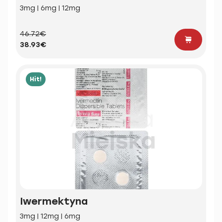
3mg | 6mg | 12mg
46.72€
38.93€
Hit!
Iwermektyna
3mg | 12mg | 6mg