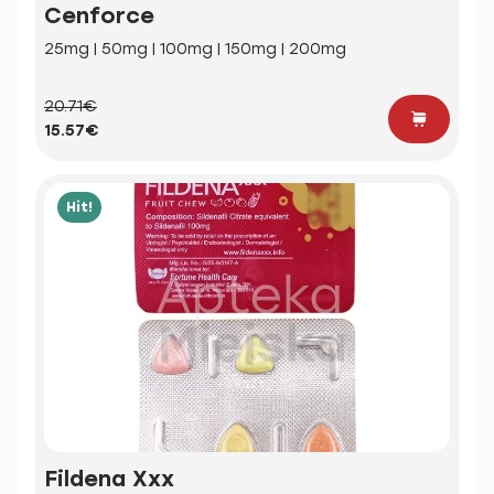
Cenforce
25mg | 50mg | 100mg | 150mg | 200mg
20.71€
15.57€
Hit!
Fildena Xxx