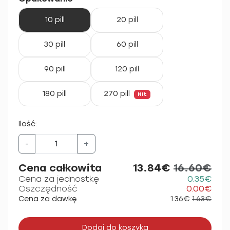
10 pill
20 pill
30 pill
60 pill
90 pill
120 pill
180 pill
270 pill
Hit
Ilość:
-
+
Cena całkowita
13.84€
16.60€
Cena za jednostkę
0.35€
Oszczędność
0.00€
Cena za dawkę
1.36€
1.63€
Dodaj do koszyka