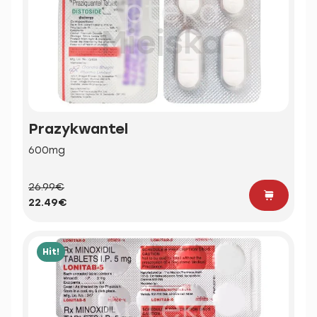
Prazykwantel
600mg
26.99€
22.49€
Hit!