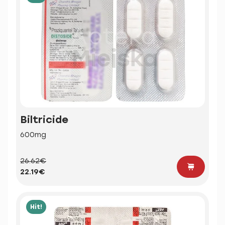
Biltricide
600mg
26.62€
22.19€
Hit!