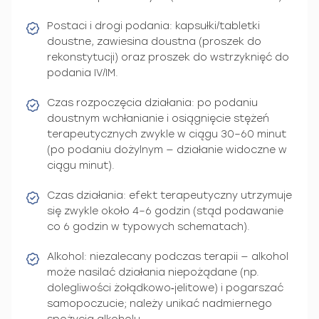
Postaci i drogi podania: kapsułki/tabletki
doustne, zawiesina doustna (proszek do
rekonstytucji) oraz proszek do wstrzyknięć do
podania IV/IM.
Czas rozpoczęcia działania: po podaniu
doustnym wchłanianie i osiągnięcie stężeń
terapeutycznych zwykle w ciągu 30–60 minut
(po podaniu dożylnym — działanie widoczne w
ciągu minut).
Czas działania: efekt terapeutyczny utrzymuje
się zwykle około 4–6 godzin (stąd podawanie
co 6 godzin w typowych schematach).
Alkohol: niezalecany podczas terapii — alkohol
może nasilać działania niepożądane (np.
dolegliwości żołądkowo‑jelitowe) i pogarszać
samopoczucie; należy unikać nadmiernego