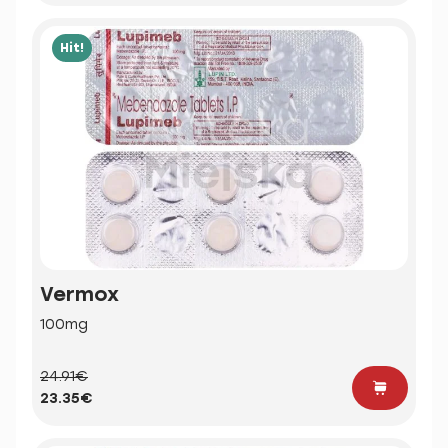
Hit!
Vermox
100mg
24.91€
23.35€