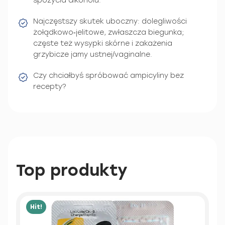
spożycia alkoholu.
Najczęstszy skutek uboczny: dolegliwości
żołądkowo‑jelitowe, zwłaszcza biegunka;
częste też wysypki skórne i zakażenia
grzybicze jamy ustnej/vaginalne.
Czy chciałbyś spróbować ampicyliny bez
recepty?
Top produkty
Hit!