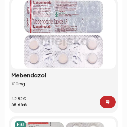
Mebendazol
100mg
42.82€
35.68€
Hit!