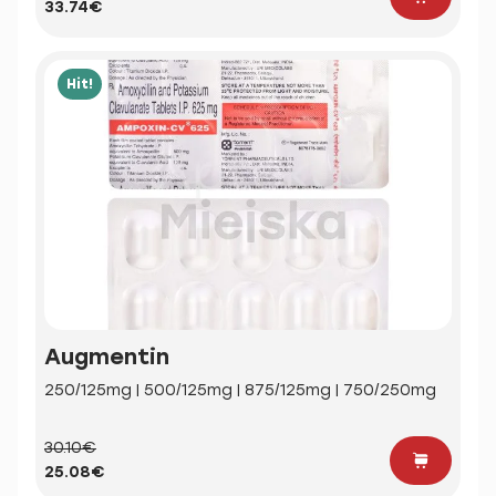
33.74€
Hit!
Augmentin
250/125mg | 500/125mg | 875/125mg | 750/250mg
30.10€
25.08€