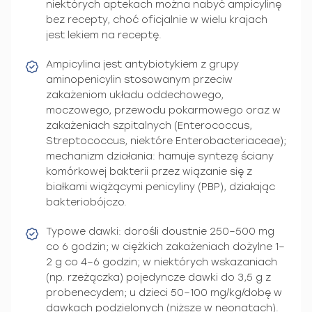
niektórych aptekach można nabyć ampicylinę
bez recepty, choć oficjalnie w wielu krajach
jest lekiem na receptę.
Ampicylina jest antybiotykiem z grupy
aminopenicylin stosowanym przeciw
zakażeniom układu oddechowego,
moczowego, przewodu pokarmowego oraz w
zakażeniach szpitalnych (Enterococcus,
Streptococcus, niektóre Enterobacteriaceae);
mechanizm działania: hamuje syntezę ściany
komórkowej bakterii przez wiązanie się z
białkami wiążącymi penicyliny (PBP), działając
bakteriobójczo.
Typowe dawki: dorośli doustnie 250–500 mg
co 6 godzin; w ciężkich zakażeniach dożylne 1–
2 g co 4–6 godzin; w niektórych wskazaniach
(np. rzeżączka) pojedyncze dawki do 3,5 g z
probenecydem; u dzieci 50–100 mg/kg/dobę w
dawkach podzielonych (niższe w neonatach).