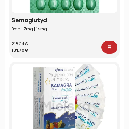
Semaglutyd
3mg | 7mg | 14mg
218.04€
181.70€