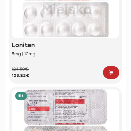
Loniten
5mg | 10mg
124.59€
103.82€
Hit!