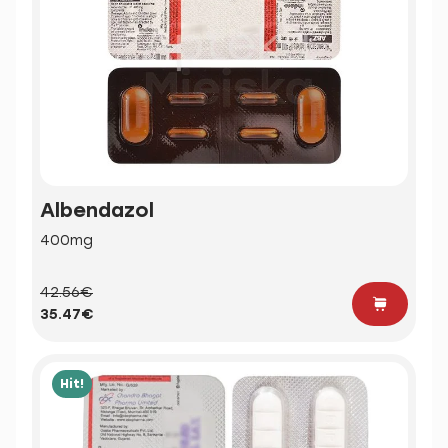
Albendazol
400mg
42.56€
35.47€
Hit!