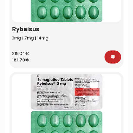
Rybelsus
3mg | 7mg | 14mg
218.04€
181.70€