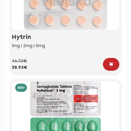
Hytrin
1mg | 2mg | 5mg
46.72€
38.93€
Hit!