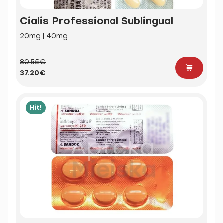
Cialis Professional Sublingual
20mg | 40mg
80.55€
37.20€
Hit!