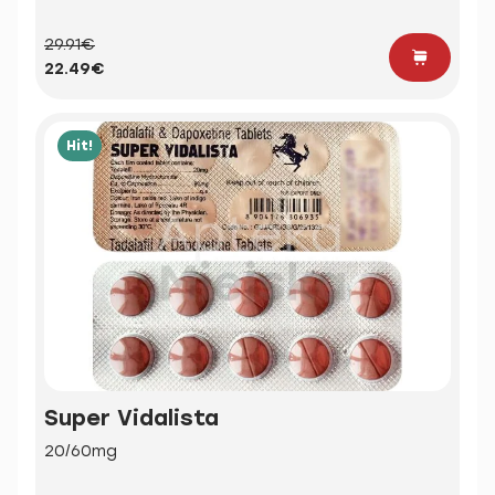
29.91€
22.49€
Hit!
Super Vidalista
20/60mg