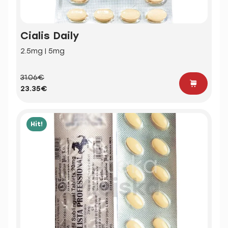
Cialis Daily
2.5mg | 5mg
31.06€
23.35€
Hit!