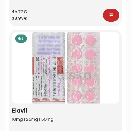
46.72€
38.93€
Hit!
Elavil
10mg | 25mg | 50mg