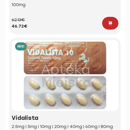
100mg
62.13€
46.72€
Hit!
Vidalista
2.5mg | 5mg | 10mg | 20mg | 40mg | 60mg | 80mg