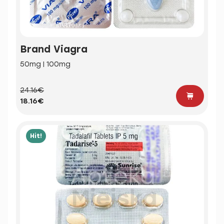
Brand Viagra
50mg | 100mg
24.16€
18.16€
Hit!