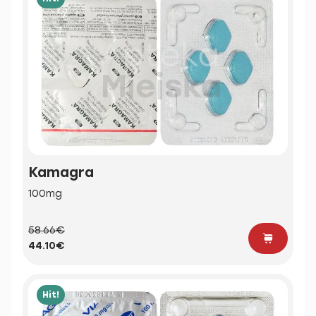
Kamagra
100mg
58.66€
44.10€
Hit!