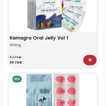
Kamagra Oral Jelly Vol 1
100mg
47.74€
39.78€
Hit!