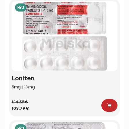
Hit!
Loniten
5mg | 10mg
124.55€
103.79€
Hit!