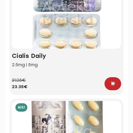
Cialis Daily
2.5mg | 5mg
31.05€
23.35€
Hit!