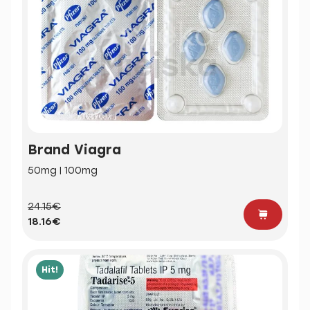
Brand Viagra
50mg | 100mg
24.15€
18.16€
Hit!