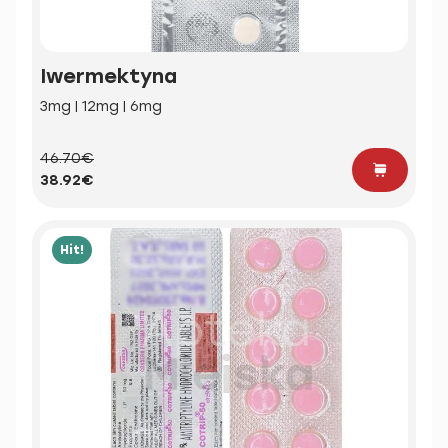
Iwermektyna
3mg | 12mg | 6mg
46.70€
38.92€
Hit!