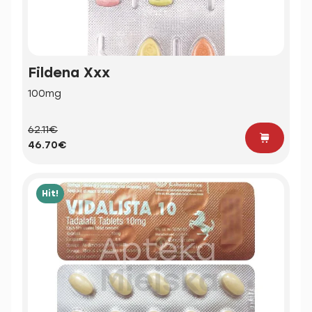
Fildena Xxx
100mg
62.11€
46.70€
Hit!