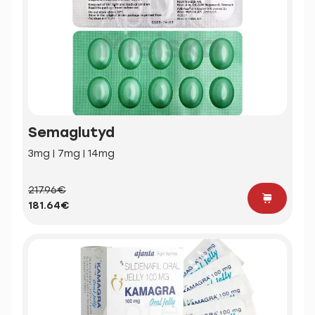
Semaglutyd
3mg | 7mg | 14mg
217.96€
181.64€