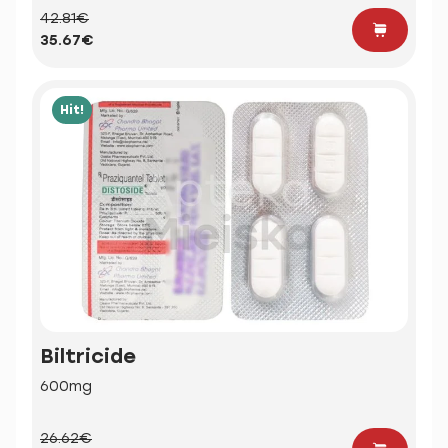
42.81€
35.67€
Hit!
Biltricide
600mg
26.62€