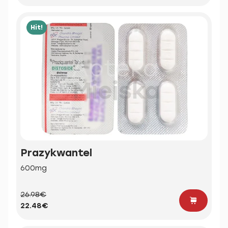
Hit!
Prazykwantel
600mg
26.98€
22.48€