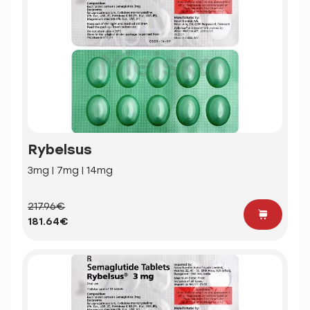
Rybelsus
3mg | 7mg | 14mg
217.96€
181.64€