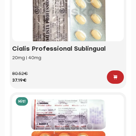
Cialis Professional Sublingual
20mg | 40mg
80.52€
37.19€
Hit!