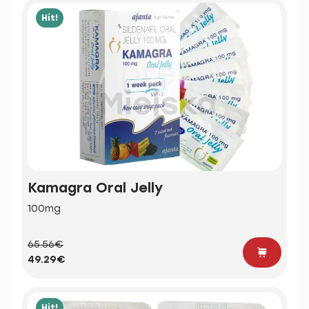
Hit!
Kamagra Oral Jelly
100mg
65.56€
49.29€
Hit!