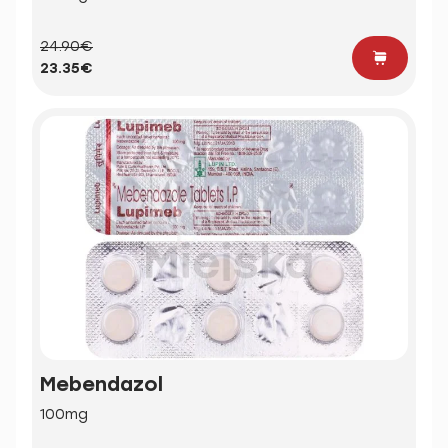
24.90€
23.35€
Mebendazol
100mg