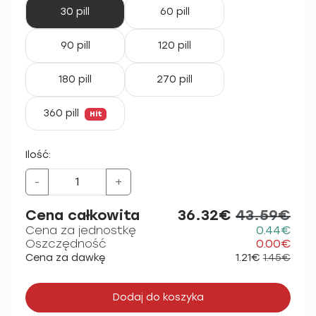
30 pill
60 pill
90 pill
120 pill
180 pill
270 pill
360 pill
Hit
Ilość:
-
+
Cena całkowita
36.32€
43.59€
Cena za jednostkę
0.44€
Oszczędność
0.00€
Cena za dawkę
1.21€
1.45€
Dodaj do koszyka