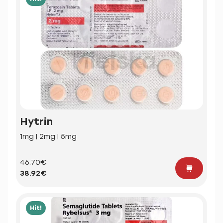
Hytrin
1mg | 2mg | 5mg
46.70€
38.92€
Hit!