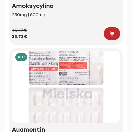
Amoksycylina
250mg | 500mg
40.47€
33.73€
Hit!
Augmentin