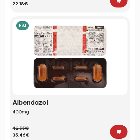
22.18€
Hit!
Albendazol
400mg
42.55€
35.46€