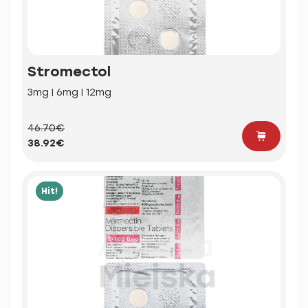
Stromectol
3mg | 6mg | 12mg
46.70€
38.92€
Hit!