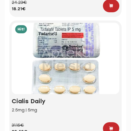
24.23€
18.21€
Hit!
Cialis Daily
2.5mg | 5mg
31.15€