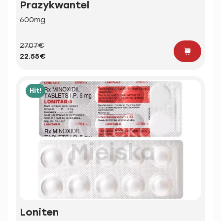
Prazykwantel
600mg
27.07€
22.55€
Hit!
Loniten