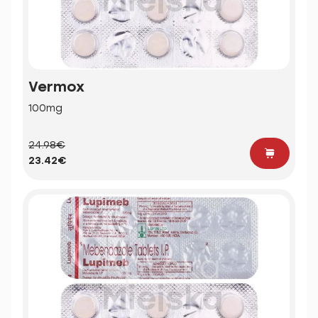
Vermox
100mg
24.98€
23.42€