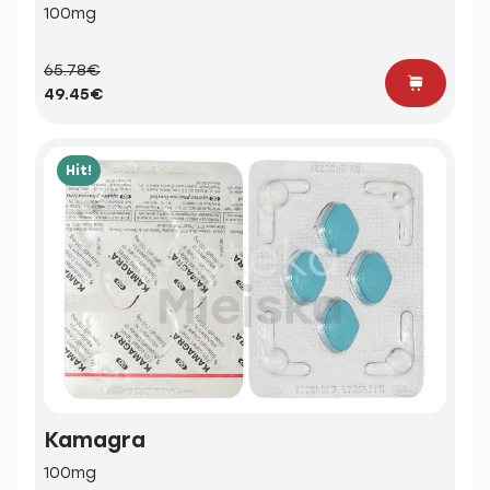
100mg
65.78€
49.45€
Hit!
Kamagra
100mg