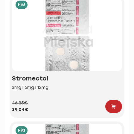
Hit!
Stromectol
3mg | 6mg | 12mg
46.85€
39.04€
Hit!