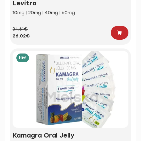
Levitra
10mg | 20mg | 40mg | 60mg
34.61€
26.02€
Hit!
Kamagra Oral Jelly