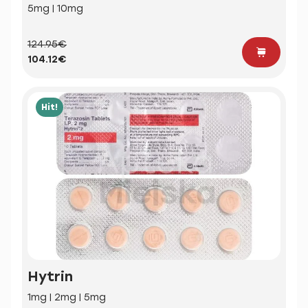
5mg | 10mg
124.95€
104.12€
Hit!
Hytrin
1mg | 2mg | 5mg