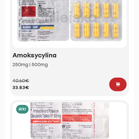
Amoksycylina
250mg | 500mg
40.60€
33.83€
Hit!