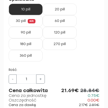
10 pill
20 pill
30 pill
60 pill
Hit
90 pill
120 pill
180 pill
270 pill
360 pill
Ilość:
-
+
Cena całkowita
21.69€
28.84€
Cena za jednostkę
0.75€
Oszczędność
0.00€
Cena za dawkę
2.17€
2.89€