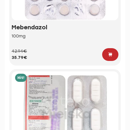
Mebendazol
100mg
42.94€
35.79€
Hit!