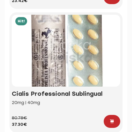
23.42€
Hit!
Cialis Professional Sublingual
20mg | 40mg
80.78€
37.30€