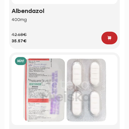
Albendazol
400mg
42.68€
35.57€
Hit!