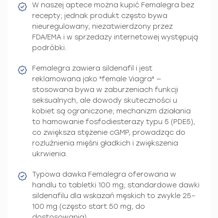
W naszej aptece można kupić Femalegra bez
recepty; jednak produkt często bywa
nieuregulowany, niezatwierdzony przez
FDA/EMA i w sprzedaży internetowej występują
podróbki.
Femalegra zawiera sildenafil i jest
reklamowana jako "female Viagra" —
stosowana bywa w zaburzeniach funkcji
seksualnych, ale dowody skuteczności u
kobiet są ograniczone; mechanizm działania
to hamowanie fosfodiesterazy typu 5 (PDE5),
co zwiększa stężenie cGMP, prowadząc do
rozluźnienia mięśni gładkich i zwiększenia
ukrwienia.
Typowa dawka Femalegra oferowana w
handlu to tabletki 100 mg; standardowe dawki
sildenafilu dla wskazań męskich to zwykle 25–
100 mg (często start 50 mg, do
dostosowania).