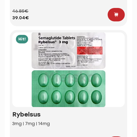
46.85€
39.04€
Hit!
Rybelsus
3mg | 7mg | 14mg