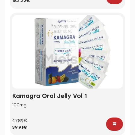
182.22€
Kamagra Oral Jelly Vol 1
100mg
47.89€
39.91€