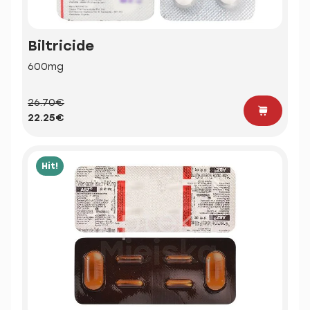
Biltricide
600mg
26.70€
22.25€
Hit!