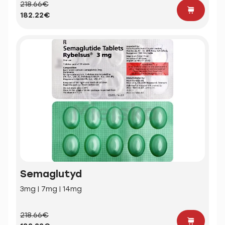
218.66€
182.22€
Semaglutyd
3mg | 7mg | 14mg
218.66€