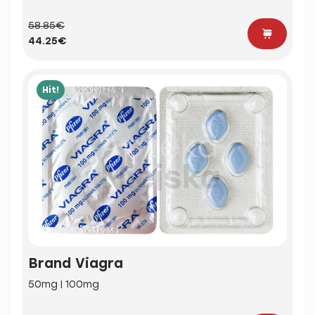
58.85€
44.25€
Hit!
Brand Viagra
50mg | 100mg