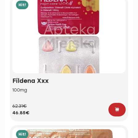
Hit!
Fildena Xxx
100mg
62.31€
46.85€
Hit!