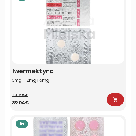
Iwermektyna
3mg | 12mg | 6mg
46.85€
39.04€
Hit!