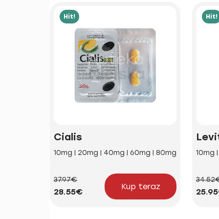
Hit!
Hit!
Cialis
Levi
10mg | 20mg | 40mg | 60mg | 80mg
10mg 
37.97€
34.52
Kup teraz
28.55€
25.9