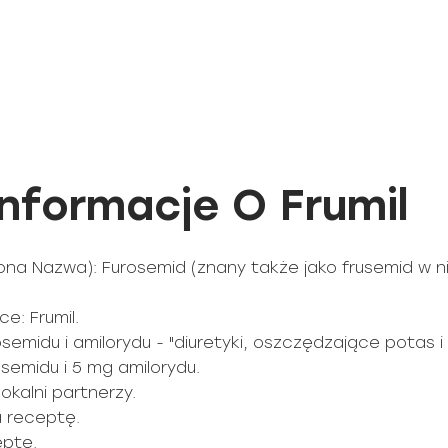
formacje O Frumil
na Nazwa): Furosemid (znany także jako frusemid w ni
: Frumil.
emidu i amilorydu - "diuretyki, oszczędzające potas i i
osemidu i 5 mg amilorydu.
okalni partnerzy.
a receptę.
eptę.