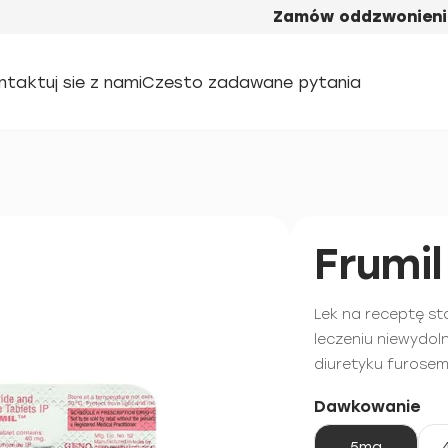
Zamów oddzwonieni
ntaktuj sie z nami
Czesto zadawane pytania
Frumil
Lek na receptę st
leczeniu niewydoln
diuretyku furose
Dawkowanie
5mg