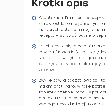
Krótki opis
W aptekach: Frumil jest dostępny
krajów jest lekiem wydawanym na
niektórych aptekach i regionach
recepty — sprawdź lokalne przepis
Frumil stosuje się w leczeniu obrz
zawiera furosemid (diuretyk pętl
Na+-K+-2Cl w pętli Henlego) oraz a
oszczędzający potas blokujący 
zbiorczej).
Zwykle dawka początkowa to 1 tab
mg amiloridu) rano; w razie potr
tabletek dziennie (rano i w połud
amiloridu to 20 mg/dobę (maks. 4
wymaga indywidualizacji u osób st