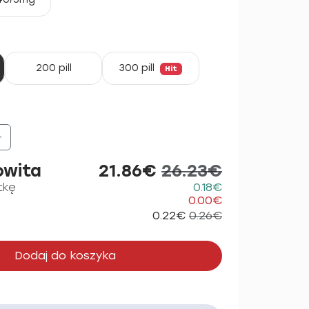
200 pill
300 pill
Hit
+
owita
21.86€
26.23€
tkę
0.18€
0.00€
0.22€
0.26€
Dodaj do koszyka