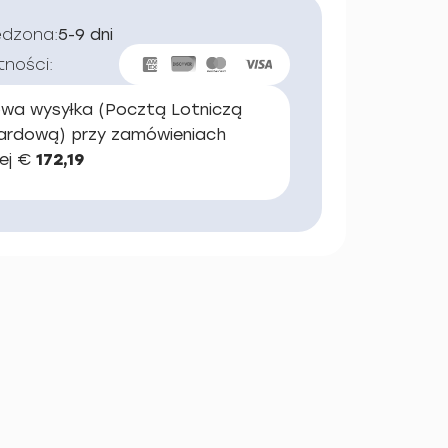
edzona:
5-9 dni
tności:
wa wysyłka (Pocztą Lotniczą
ardową) przy zamówieniach
ej €
172,19