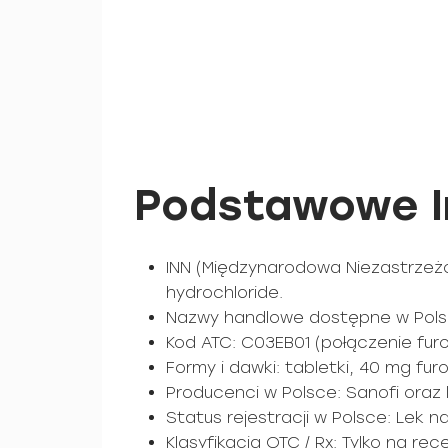
Podstawowe In
INN (Międzynarodowa Niezastrzeżo
hydrochloride.
Nazwy handlowe dostępne w Polsce
Kod ATC: C03EB01 (połączenie furos
Formy i dawki: tabletki, 40 mg fur
Producenci w Polsce: Sanofi oraz l
Status rejestracji w Polsce: Lek n
Klasyfikacja OTC / Rx: Tylko na rec