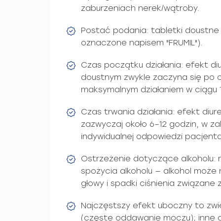
zaburzeniach nerek/wątroby.
Postać podania: tabletki doustne
oznaczone napisem "FRUMIL").
Czas początku działania: efekt d
doustnym zwykle zaczyna się po o
maksymalnym działaniem w ciągu 1
Czas trwania działania: efekt diur
zazwyczaj około 6–12 godzin, w za
indywidualnej odpowiedzi pacjenta
Ostrzeżenie dotyczące alkoholu: 
spożycia alkoholu — alkohol może
głowy i spadki ciśnienia związane z
Najczęstszy efekt uboczny to z
(częste oddawanie moczu); inne 