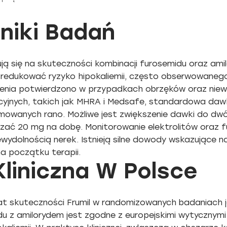
niki Badań
ją się na skuteczności kombinacji furosemidu oraz amil
 zredukować ryzyko hipokaliemii, często obserwowane
enia potwierdzono w przypadkach obrzęków oraz niew
acyjnych, takich jak MHRA i Medsafe, standardowa d
jmowanych rano. Możliwe jest zwiększenie dawki do dw
zać 20 mg na dobę. Monitorowanie elektrolitów oraz fu
ydolnością nerek. Istnieją silne dowody wskazujące na 
na początku terapii.
liniczna W Polsce
 skuteczności Frumil w randomizowanych badaniach jes
du z amilorydem jest zgodne z europejskimi wytycznym