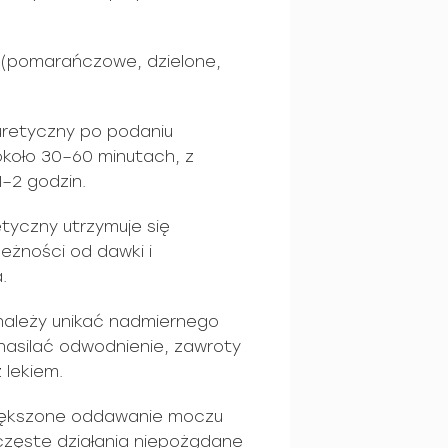
 (pomarańczowe, dzielone,
iuretyczny po podaniu
koło 30–60 minutach, z
–2 godzin.
etyczny utrzymuje się
leżności od dawki i
.
należy unikać nadmiernego
 nasilać odwodnienie, zawroty
 lekiem.
większone oddawanie moczu
częste działania niepożądane