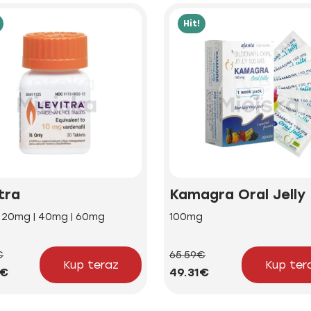
Hit!
tra
Kamagra Oral Jelly
| 20mg | 40mg | 60mg
100mg
€
65.59€
Kup teraz
Kup ter
5€
49.31€