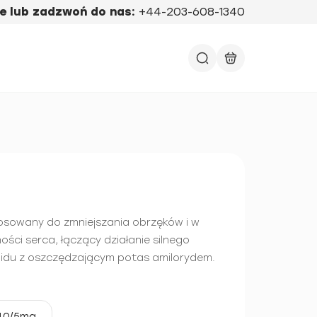
e lub zadzwoń do nas:
+44-203-608-1340
osowany do zmniejszania obrzęków i w
ości serca, łączący działanie silnego
midu z oszczędzającym potas amilorydem.
40/5mg