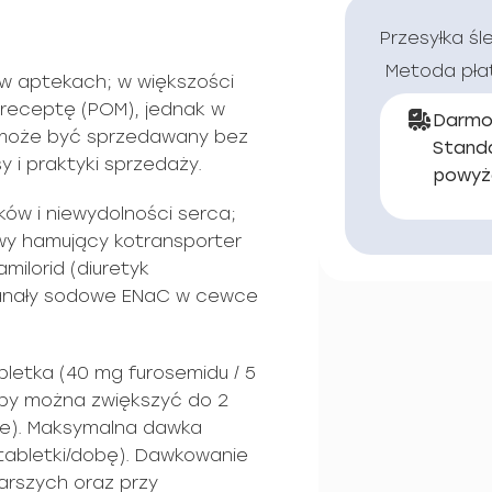
Przesyłka śl
Metoda pła
 w aptekach; w większości
 receptę (POM), jednak w
Darmo
 może być sprzedawany bez
Stand
y i praktyki sprzedaży.
powyż
ęków i niewydolności serca;
owy hamujący kotransporter
milorid (diuretyk
kanały sodowe ENaC w cewce
letka (40 mg furosemidu / 5
zeby można zwiększyć do 2
nie). Maksymalna dawka
 tabletki/dobę). Dawkowanie
arszych oraz przy