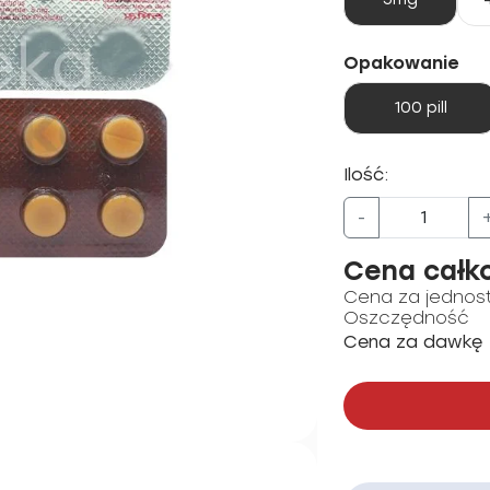
Opakowanie
100 pill
Ilość:
-
Cena całk
Cena za jednos
Oszczędność
Cena za dawkę