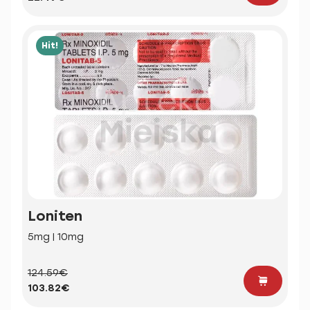
Hit!
Loniten
5mg | 10mg
124.59€
103.82€