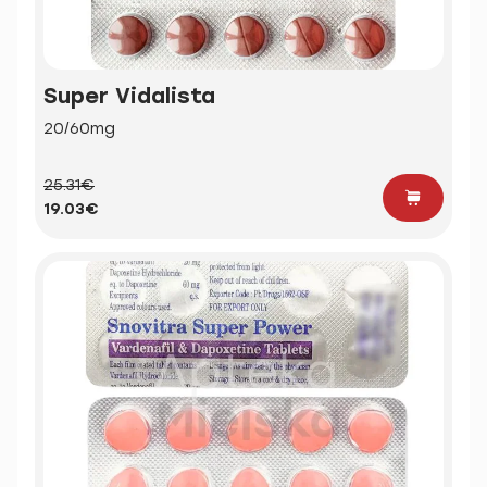
Super Vidalista
20/60mg
25.31€
19.03€