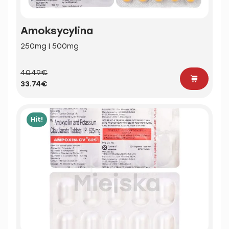
Amoksycylina
250mg | 500mg
40.49€
33.74€
Hit!