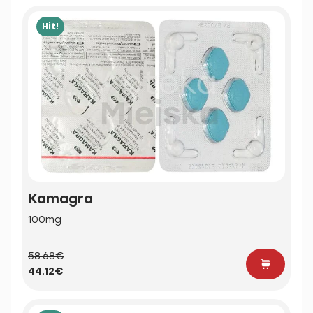
Hit!
Kamagra
100mg
58.68€
44.12€