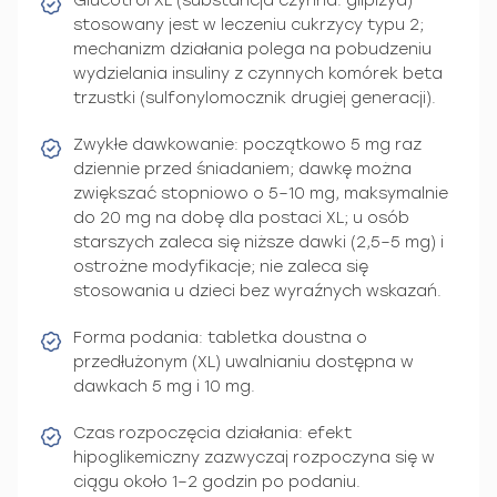
Glucotrol XL (substancja czynna: glipizyd)
stosowany jest w leczeniu cukrzycy typu 2;
mechanizm działania polega na pobudzeniu
wydzielania insuliny z czynnych komórek beta
trzustki (sulfonylomocznik drugiej generacji).
Zwykłe dawkowanie: początkowo 5 mg raz
dziennie przed śniadaniem; dawkę można
zwiększać stopniowo o 5–10 mg, maksymalnie
do 20 mg na dobę dla postaci XL; u osób
starszych zaleca się niższe dawki (2,5–5 mg) i
ostrożne modyfikacje; nie zaleca się
stosowania u dzieci bez wyraźnych wskazań.
Forma podania: tabletka doustna o
przedłużonym (XL) uwalnianiu dostępna w
dawkach 5 mg i 10 mg.
Czas rozpoczęcia działania: efekt
hipoglikemiczny zazwyczaj rozpoczyna się w
ciągu około 1–2 godzin po podaniu.