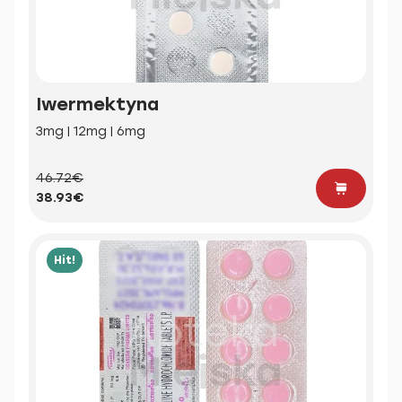
Iwermektyna
3mg | 12mg | 6mg
46.72€
38.93€
Hit!