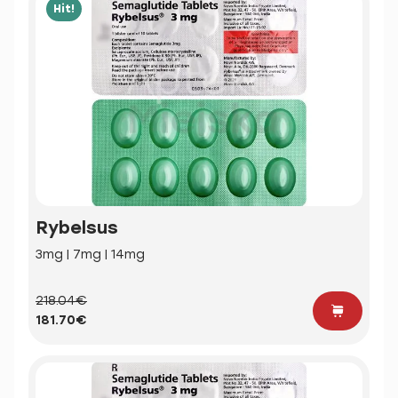
Hit!
Rybelsus
3mg | 7mg | 14mg
218.04€
181.70€