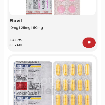
Elavil
10mg | 25mg | 50mg
40.49€
33.74€