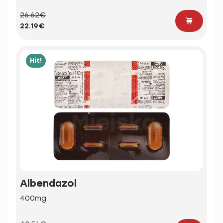
26.62€
22.19€
Hit!
Albendazol
400mg