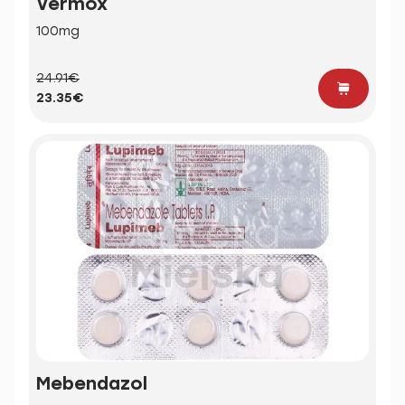
Vermox
100mg
24.91€
23.35€
Mebendazol