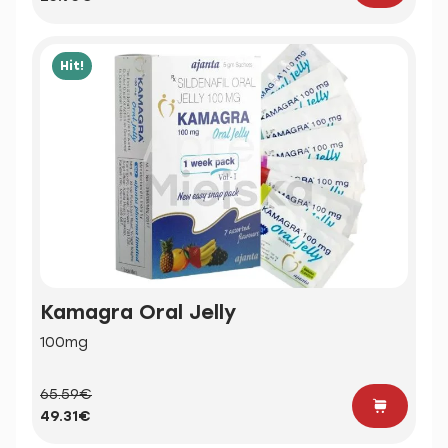
Hit!
Kamagra Oral Jelly
100mg
65.59€
49.31€