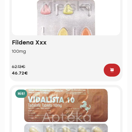
Fildena Xxx
100mg
62.13€
46.72€
Hit!