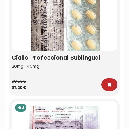
Cialis Professional Sublingual
20mg | 40mg
80.55€
37.20€
Hit!