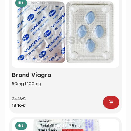
Hit!
Brand Viagra
50mg | 100mg
24.16€
18.16€
Hit!