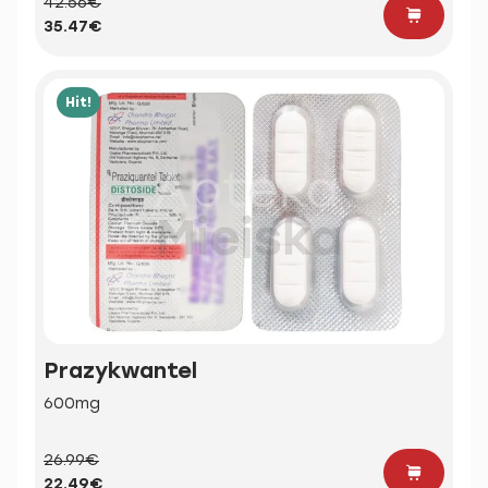
42.56€
35.47€
Hit!
Prazykwantel
600mg
26.99€
22.49€