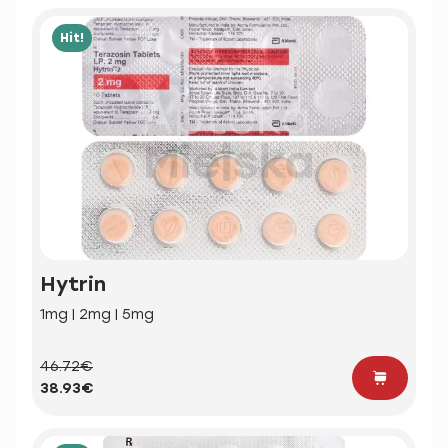
Hit!
Hytrin
1mg | 2mg | 5mg
46.72€
38.93€