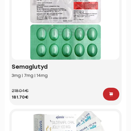
Semaglutyd
3mg | 7mg | 14mg
218.04€
181.70€