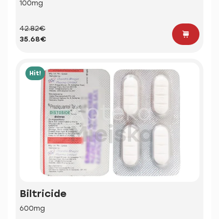
100mg
42.82€
35.68€
Hit!
Biltricide
600mg