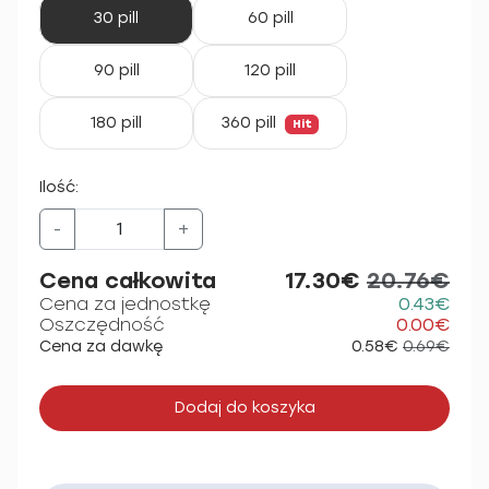
30 pill
60 pill
90 pill
120 pill
180 pill
360 pill
Hit
Ilość:
-
+
Cena całkowita
17.30€
20.76€
Cena za jednostkę
0.43€
Oszczędność
0.00€
Cena za dawkę
0.58€
0.69€
Dodaj do koszyka