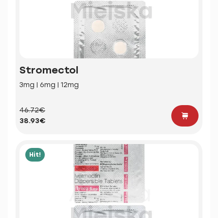
Stromectol
3mg | 6mg | 12mg
46.72€
38.93€
Hit!