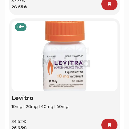
37.97€
28.55€
Hit!
Levitra
10mg | 20mg | 40mg | 60mg
34.52€
25.95€