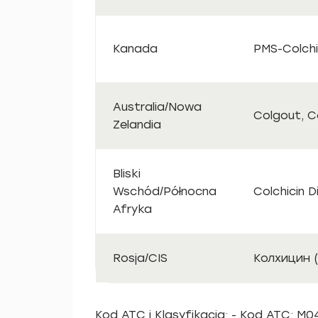
Kanada
PMS-Colchi
Australia/Nowa
Colgout, C
Zelandia
Bliski
Wschód/Północna
Colchicin D
Afryka
Rosja/CIS
Колхицин (K
Kod ATC i Klasyfikacja: - Kod ATC: M