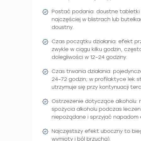
Postać podania: doustne tabletki 
najczęściej w blistrach lub butelk
doustny.
Czas początku działania: efekt p
zwykle w ciągu kilku godzin, częs
dolegliwości w 12–24 godziny.
Czas trwania działania: pojedyncz
24–72 godzin; w profilaktyce lek s
utrzymuje się przy kontynuacji terap
Ostrzeżenie dotyczące alkoholu: 
spożycia alkoholu podczas leczeni
niepożądane i sprzyjać napadom 
Najczęstszy efekt uboczny to bie
wymioty i ból brzucha).