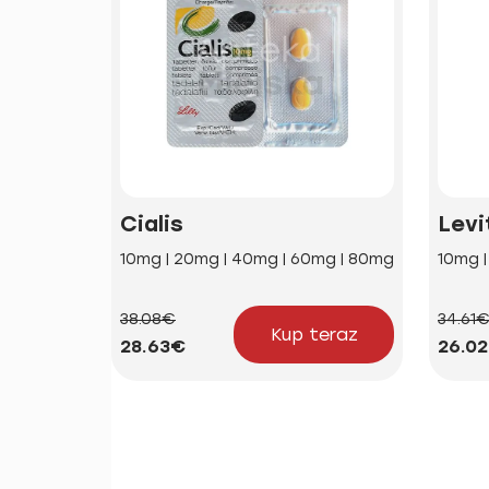
Cialis
Levi
10mg | 20mg | 40mg | 60mg | 80mg
10mg 
38.08€
34.61
Kup teraz
28.63€
26.0