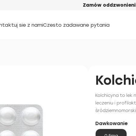
Zamów oddzwonieni
ntaktuj sie z nami
Czesto zadawane pytania
Kolch
Kolchicyna to lek
leczeniu i profil
śródziemnomorskie
Dawkowanie
0,5mg