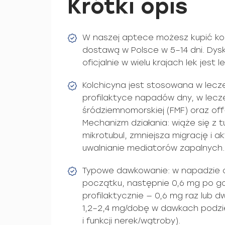
Krótki opis
W naszej aptece możesz kupić kol
dostawą w Polsce w 5–14 dni. Dy
oficjalnie w wielu krajach lek jest 
Kolchicyna jest stosowana w lecz
profilaktyce napadów dny, w lecz
śródziemnomorskiej (FMF) oraz off-
Mechanizm działania: wiąże się z t
mikrotubul, zmniejsza migrację i ak
uwalnianie mediatorów zapalnych.
Typowe dawkowanie: w napadzie os
początku, następnie 0,6 mg po go
profilaktycznie — 0,6 mg raz lub d
1,2–2,4 mg/dobę w dawkach podzi
i funkcji nerek/wątroby).