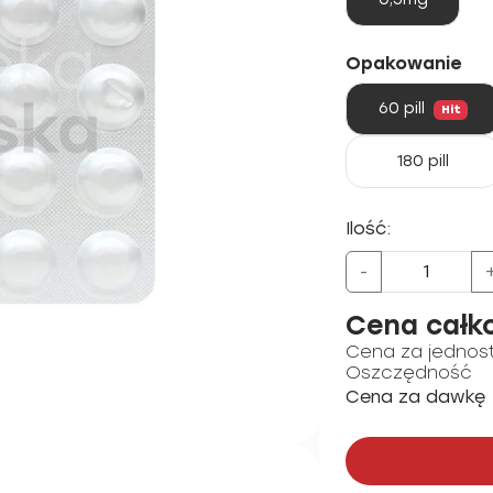
Opakowanie
60 pill
Hit
180 pill
Ilość:
-
Cena całk
Cena za jednos
Oszczędność
Cena za dawkę