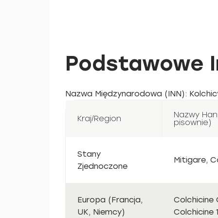
Podstawowe In
Nazwa Międzynarodowa (INN): Kolchic
Nazwy Han
Kraj/Region
pisownie)
Stany
Mitigare, C
Zjednoczone
Europa (Francja,
Colchicine
UK, Niemcy)
Colchicine