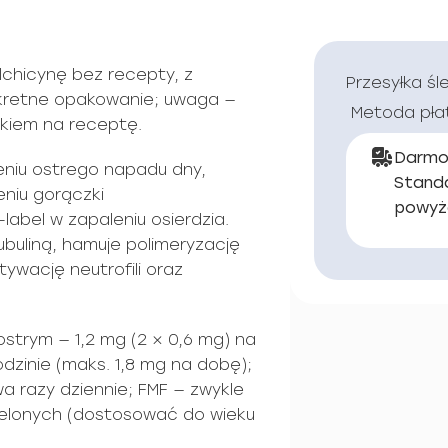
chicynę bez recepty, z
Przesyłka śl
skretne opakowanie; uwaga —
Metoda pła
lekiem na receptę.
Darmo
eniu ostrego napadu dny,
Stand
eniu gorączki
powyż
label w zapaleniu osierdzia.
ubuliną, hamuje polimeryzację
tywację neutrofili oraz
trym — 1,2 mg (2 × 0,6 mg) na
dzinie (maks. 1,8 mg na dobę);
wa razy dziennie; FMF — zwykle
elonych (dostosować do wieku