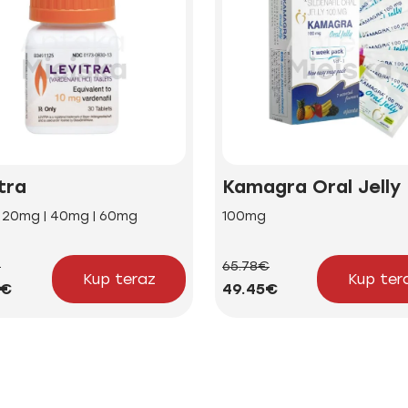
tra
Kamagra Oral Jelly
| 20mg | 40mg | 60mg
100mg
€
65.78€
Kup teraz
Kup ter
2€
49.45€