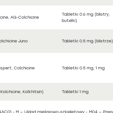
Tabletki 0.6 mg (blistry,
cine, AG-Colchicine
butelki)
olchicine Juno
Tabletki 0.5 mg (blistrze)
ispert, Colchicine
Tabletki 0.5 mg, 1 mg
olchicine, Kolkhitsin)
Tabletki 1 mg
04AC01 - M — Układ mięśniowo-szkieletowy - M04 — Pre