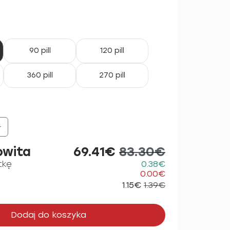
90 pill
120 pill
360 pill
270 pill
+
owita
69.41€
83.30€
tkę
0.38€
0.00€
1.15€
1.39€
Dodaj do koszyka