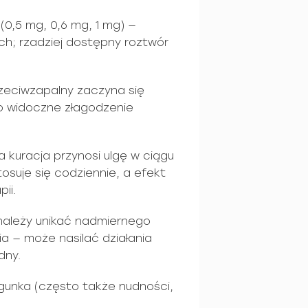
(0,5 mg, 0,6 mg, 1 mg) —
ach; rzadziej dostępny roztwór
rzeciwzapalny zaczyna się
to widoczne złagodzenie
a kuracja przynosi ulgę w ciągu
tosuje się codziennie, a efekt
ii.
należy unikać nadmiernego
a — może nasilać działania
dny.
gunka (często także nudności,