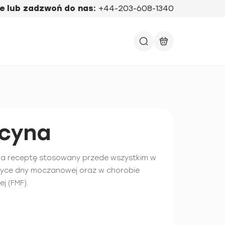
e lub zadzwoń do nas:
+44-203-608-1340
icyna
 na receptę stosowany przede wszystkim w
aktyce dny moczanowej oraz w chorobie
j (FMF).