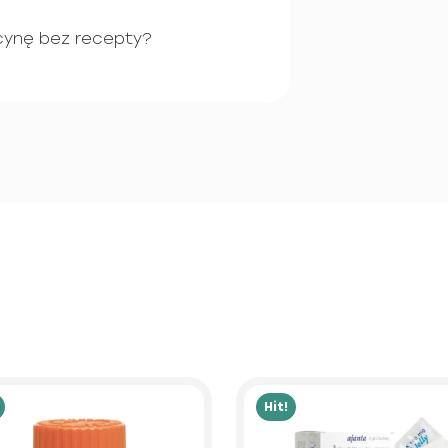
cynę bez recepty?
Hit!