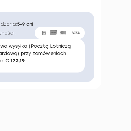
edzona:
5-9 dni
tności:
wa wysyłka (Pocztą Lotniczą
ardową) przy zamówieniach
ej €
172,19