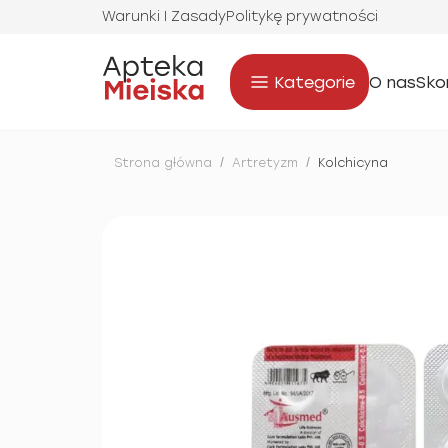
Warunki I Zasady
Politykę prywatności
Kategorie
O nas
Sko
Strona główna
/
Artretyzm
/
Kolchicyna