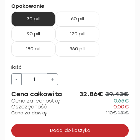
Opakowanie
30 pill
60 pill
90 pill
120 pill
180 pill
360 pill
Ilość:
-
+
Cena całkowita
32.86€
39.43€
Cena za jednostkę
0.65€
Oszczędność
0.00€
Cena za dawkę
1.10€
1.31€
Dodaj do koszyka