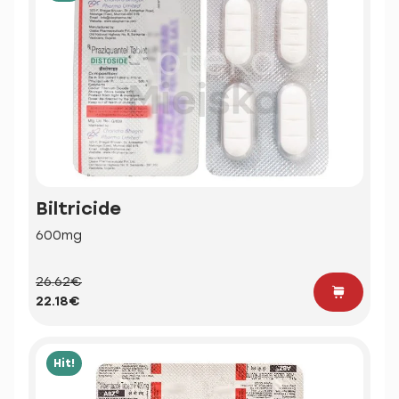
Biltricide
600mg
26.62€
22.18€
Hit!