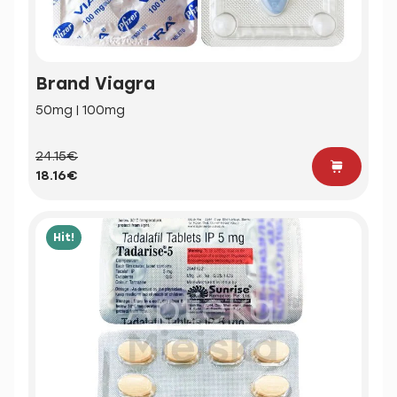
Brand Viagra
50mg | 100mg
24.15€
18.16€
Hit!