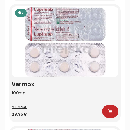
Hit!
Vermox
100mg
24.90€
23.35€