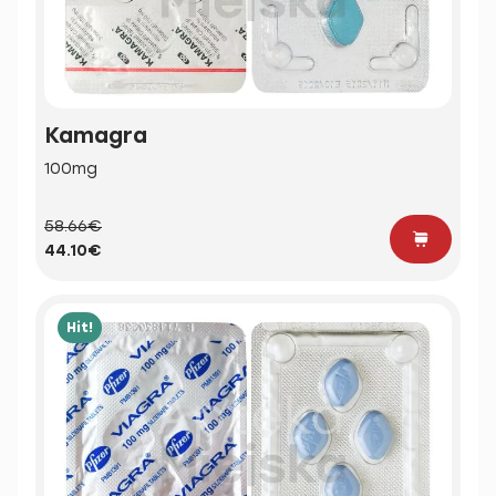
Kamagra
100mg
58.66€
44.10€
Hit!