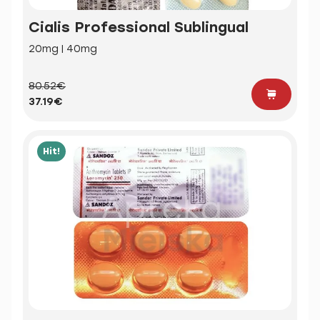
Cialis Professional Sublingual
20mg | 40mg
80.52€
37.19€
Hit!