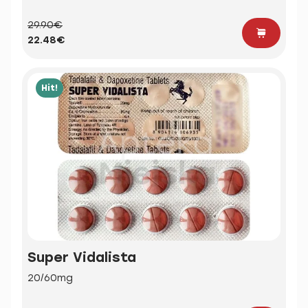
29.90€
22.48€
Hit!
Super Vidalista
20/60mg