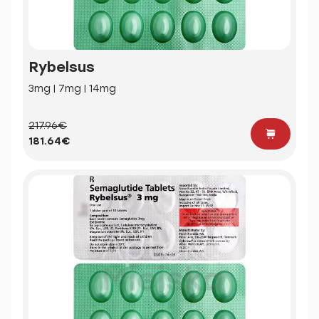
Rybelsus
3mg | 7mg | 14mg
217.96€
181.64€