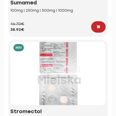
Sumamed
100mg | 250mg | 500mg | 1000mg
46.70€
38.92€
Hit!
Stromectol