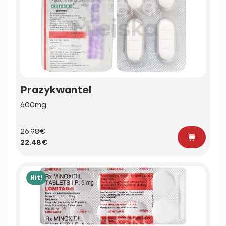
Prazykwantel
600mg
26.98€
22.48€
Hit!