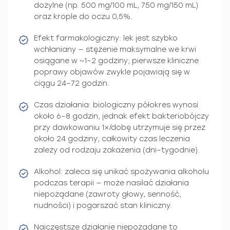
dożylne (np. 500 mg/100 mL, 750 mg/150 mL)
oraz krople do oczu 0,5%.
Efekt farmakologiczny: lek jest szybko
wchłaniany — stężenie maksymalne we krwi
osiągane w ~1–2 godziny; pierwsze kliniczne
poprawy objawów zwykle pojawiają się w
ciągu 24–72 godzin.
Czas działania: biologiczny półokres wynosi
około 6–8 godzin, jednak efekt bakteriobójczy
przy dawkowaniu 1×/dobę utrzymuje się przez
około 24 godziny; całkowity czas leczenia
zależy od rodzaju zakażenia (dni–tygodnie).
Alkohol: zaleca się unikać spożywania alkoholu
podczas terapii — może nasilać działania
niepożądane (zawroty głowy, senność,
nudności) i pogarszać stan kliniczny.
Najczęstsze działanie niepożądane to