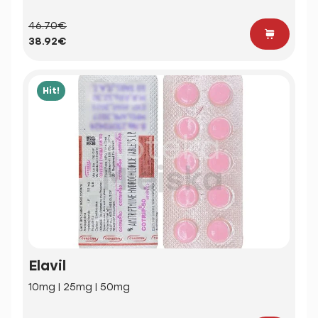
46.70€
38.92€
Hit!
Elavil
10mg | 25mg | 50mg