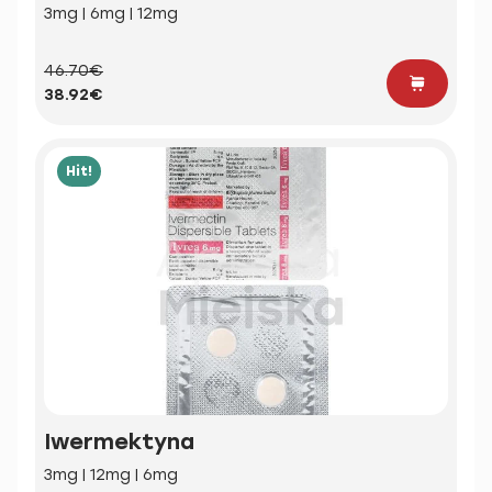
3mg | 6mg | 12mg
46.70€
38.92€
Hit!
Iwermektyna
3mg | 12mg | 6mg