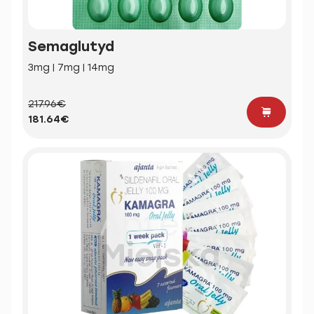
Semaglutyd
3mg | 7mg | 14mg
217.96€
181.64€