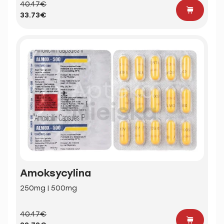
40.47€
33.73€
Amoksycylina
250mg | 500mg
40.47€