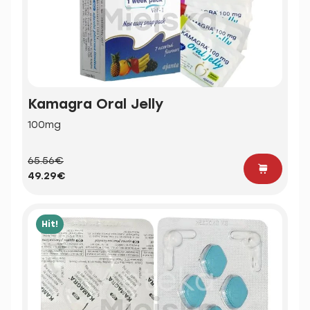
Kamagra Oral Jelly
100mg
65.56€
49.29€
Hit!