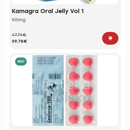
Kamagra Oral Jelly Vol 1
100mg
47.74€
39.78€
Hit!