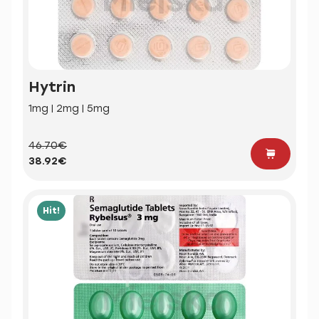
Hytrin
1mg | 2mg | 5mg
46.70€
38.92€
Hit!