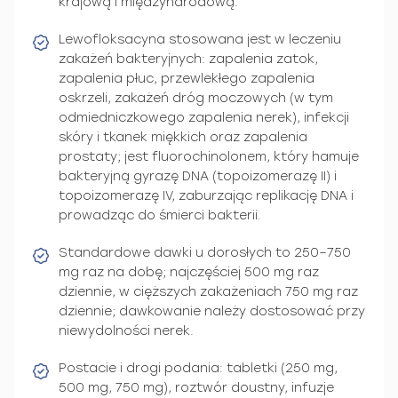
krajową i międzynarodową.
Lewofloksacyna stosowana jest w leczeniu
zakażeń bakteryjnych: zapalenia zatok,
zapalenia płuc, przewlekłego zapalenia
oskrzeli, zakażeń dróg moczowych (w tym
odmiedniczkowego zapalenia nerek), infekcji
skóry i tkanek miękkich oraz zapalenia
prostaty; jest fluorochinolonem, który hamuje
bakteryjną gyrazę DNA (topoizomerazę II) i
topoizomerazę IV, zaburzając replikację DNA i
prowadząc do śmierci bakterii.
Standardowe dawki u dorosłych to 250–750
mg raz na dobę; najczęściej 500 mg raz
dziennie, w cięższych zakażeniach 750 mg raz
dziennie; dawkowanie należy dostosować przy
niewydolności nerek.
Postacie i drogi podania: tabletki (250 mg,
500 mg, 750 mg), roztwór doustny, infuzje