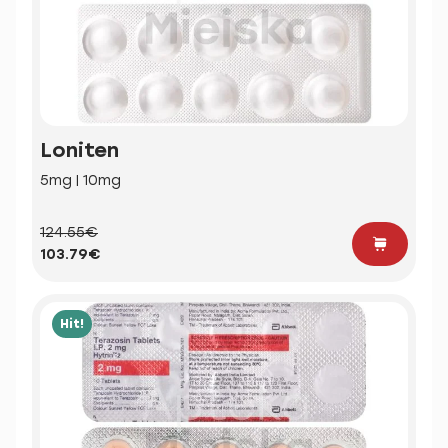
Loniten
5mg | 10mg
124.55€
103.79€
Hit!