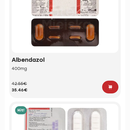
Albendazol
400mg
42.55€
35.46€
Hit!