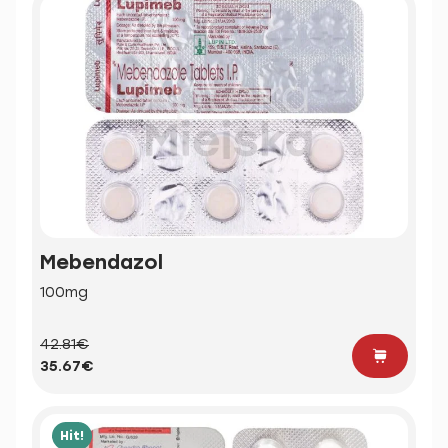
Mebendazol
100mg
42.81€
35.67€
Hit!