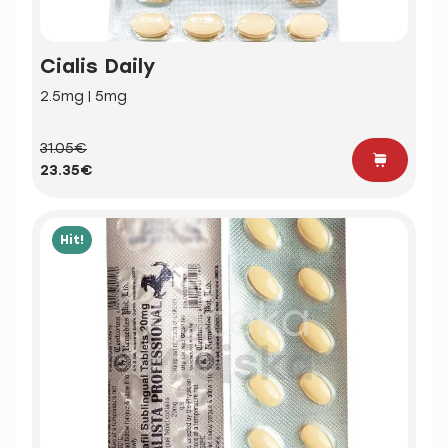
Cialis Daily
2.5mg | 5mg
31.05€
23.35€
Hit!