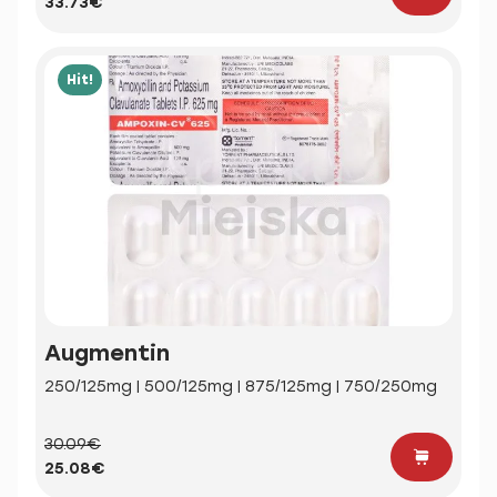
33.73€
Hit!
Augmentin
250/125mg | 500/125mg | 875/125mg | 750/250mg
30.09€
25.08€