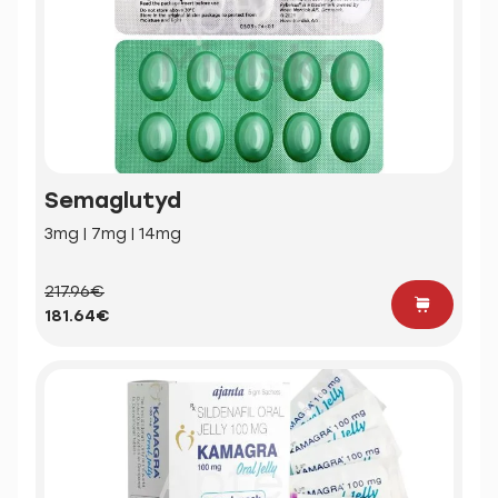
Semaglutyd
3mg | 7mg | 14mg
217.96€
181.64€