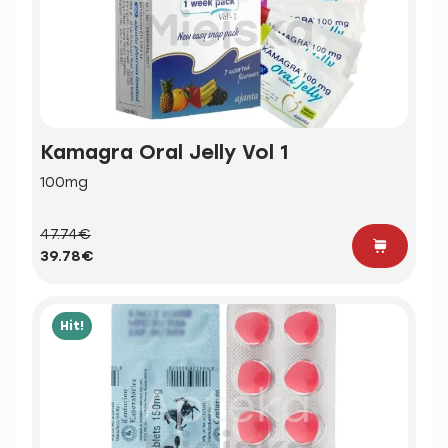
Kamagra Oral Jelly Vol 1
100mg
47.74€
39.78€
Hit!