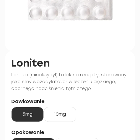
Loniten
Loniten (minoksydyl) to lek na receptę, stosowany
jako silny wazodylatator w leczeniu ciężkiego,
opornego nadciśnienia tętniczego.
Dawkowanie
5mg
10mg
Opakowanie