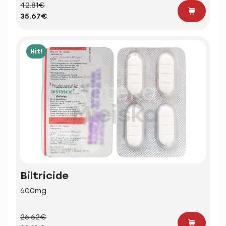
42.81€
35.67€
Hit!
Biltricide
600mg
26.62€