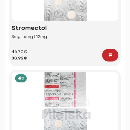
Stromectol
3mg | 6mg | 12mg
46.70€
38.92€
Hit!