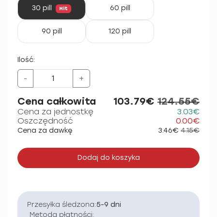
30 pill
60 pill
Hit
90 pill
120 pill
Ilość:
-
+
Cena całkowita
103.79€
124.55€
Cena za jednostkę
3.03€
Oszczędność
0.00€
Cena za dawkę
3.46€
4.15€
Dodaj do koszyka
Przesyłka śledzona:
5-9 dni
Metoda płatności: