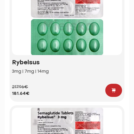
Rybelsus
3mg | 7mg | 14mg
217.96€
181.64€