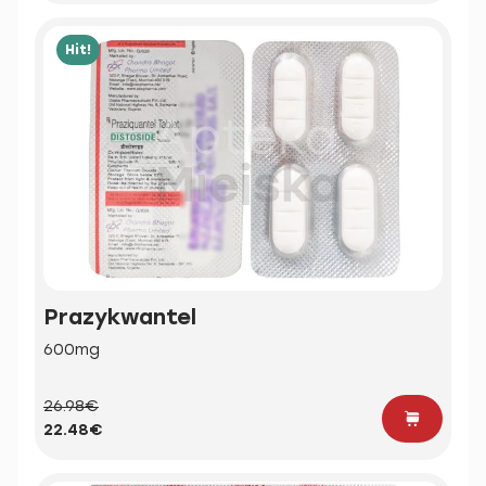
Hit!
Prazykwantel
600mg
26.98€
22.48€