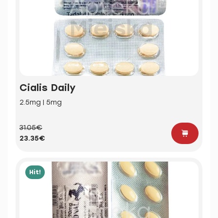
Cialis Daily
2.5mg | 5mg
31.05€
23.35€
Hit!