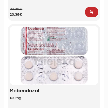
24.90€
23.35€
Mebendazol
100mg