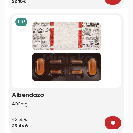
22.18€
Hit!
Albendazol
400mg
42.55€
35.46€