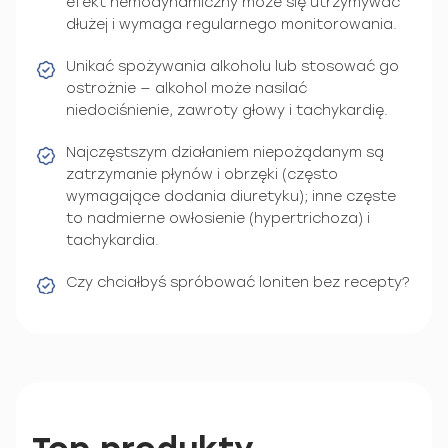
efekt hemodynamiczny może się utrzymywać
dłużej i wymaga regularnego monitorowania.
Unikać spożywania alkoholu lub stosować go
ostrożnie — alkohol może nasilać
niedociśnienie, zawroty głowy i tachykardię.
Najczęstszym działaniem niepożądanym są
zatrzymanie płynów i obrzęki (często
wymagające dodania diuretyku); inne częste
to nadmierne owłosienie (hypertrichoza) i
tachykardia.
Czy chciałbyś spróbować loniten bez recepty?