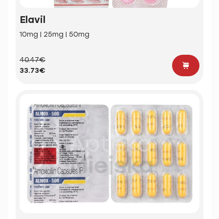
Elavil
10mg | 25mg | 50mg
40.47€
33.73€