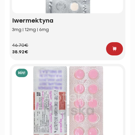
Iwermektyna
3mg | 12mg | 6mg
46.70€
38.92€
Hit!