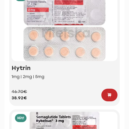
Hytrin
1mg | 2mg | 5mg
46.70€
38.92€
Hit!