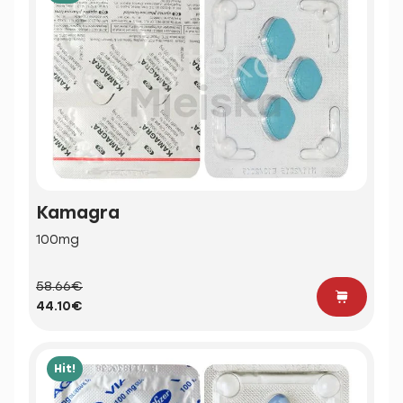
Kamagra
100mg
58.66€
44.10€
Hit!