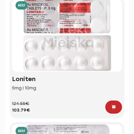
Hit!
Loniten
5mg | 10mg
124.55€
103.79€
Hit!