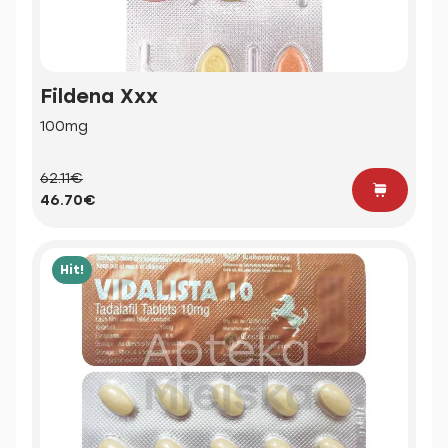
Fildena Xxx
100mg
62.11€
46.70€
Hit!