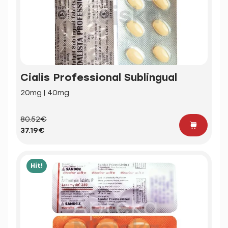
Cialis Professional Sublingual
20mg | 40mg
80.52€
37.19€
Hit!