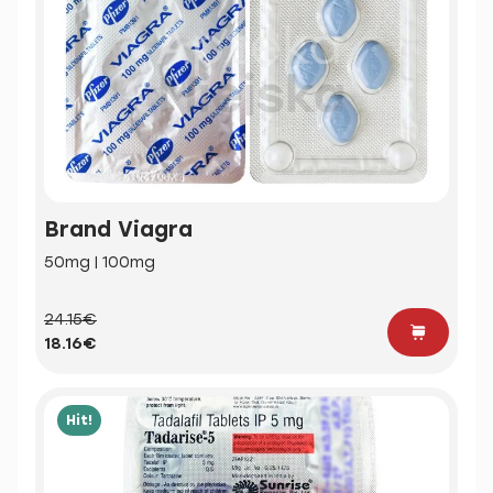
Brand Viagra
50mg | 100mg
24.15€
18.16€
Hit!