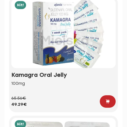
Hit!
Kamagra Oral Jelly
100mg
65.56€
49.29€
Hit!