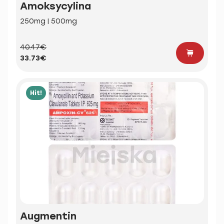
Amoksycylina
250mg | 500mg
40.47€
33.73€
Hit!
Augmentin