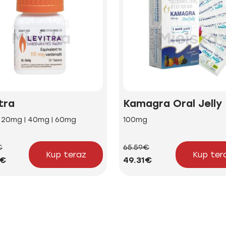
tra
Kamagra Oral Jelly
| 20mg | 40mg | 60mg
100mg
€
65.59€
Kup teraz
Kup ter
5€
49.31€