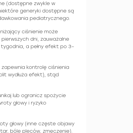
ne (dostępne zwykle w
niektóre generyki dostępne są
 dawkowania pediatrycznego.
niżający ciśnienie może
o pierwszych dni, zauważalne
1 tygodnia, a pełny efekt po 3–
 zapewnia kontrolę ciśnienia
lit wydłuża efekt), stąd
nikaj lub ogranicz spożycie
wroty głowy i ryzyko
oty głowy (inne częste objawy
tar, bóle pleców, zmęczenie).