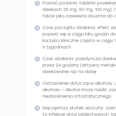
Postać podania: tabletki powleka
dawkach 25 mg, 50 mg, 100 mg); 
także jako zawiesina doustna do
Czas początku działania: efekt ob
pojawić się w ciągu kilku godzin d
korzyści kliniczne często w ciągu 
6 tygodniach.
Czas działania: pojedyncza dawka
przez 24 godziny (aktywny metabo
dawkowanie raz na dobę.
Ostrzeżenie dotyczące alkoholu: u
alkoholu — alkohol może nasilić za
niedociśnienia ortostatycznego.
Najczęstszy skutek uboczny: zawr
to infekcje dróg oddechowych, ka