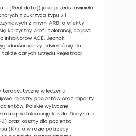
n — [Real data]) jako przedstawiciela
horych z cukrzycą typu 2 i
yniowych z innymi ARB, a efekty
 korzystny profil tolerancji, co jest
o inhibitorów ACE. Jednak
ygodności należy odwołać się do
 także danych Urzędu Rejestracji
e terapeutyczne w leczeniu
ajowe rejestry pacjentów oraz raporty
pacjentów. Polskie wytyczne
azują nietolerancję kaszlu. Decyzja o
Z) oraz koszty dla pacjenta.
asu (K+), a w razie potrzeby