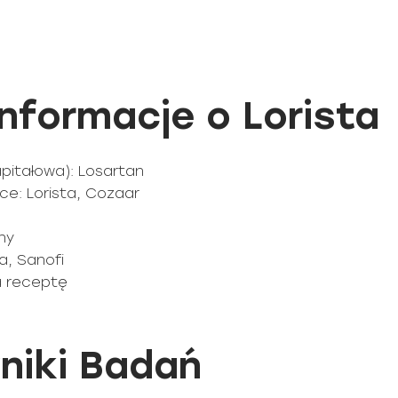
formacje o Lorista
pitałowa): Losartan
e: Lorista, Cozaar
ny
a, Sanofi
na receptę
niki Badań