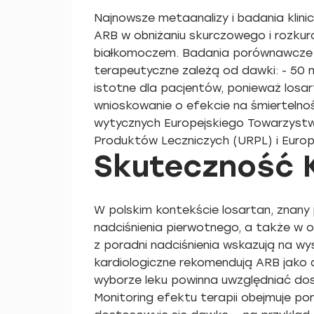
Najnowsze metaanalizy i badania klini
ARB w obniżaniu skurczowego i rozkurc
białkomoczem. Badania porównawcze w
terapeutyczne zależą od dawki: - 50 m
istotne dla pacjentów, ponieważ losa
wnioskowanie o efekcie na śmiertelno
wytycznych Europejskiego Towarzystwa
Produktów Leczniczych (URPL) i Europe
Skuteczność K
W polskim kontekście losartan, znany 
nadciśnienia pierwotnego, a także w o
z poradni nadciśnienia wskazują na w
kardiologiczne rekomendują ARB jako a
wyborze leku powinna uwzględniać do
Monitoring efektu terapii obejmuje po