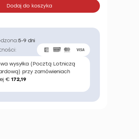
Dodaj do koszyka
edzona:
5-9 dni
tności:
wa wysyłka (Pocztą Lotniczą
ardową) przy zamówieniach
ej €
172,19