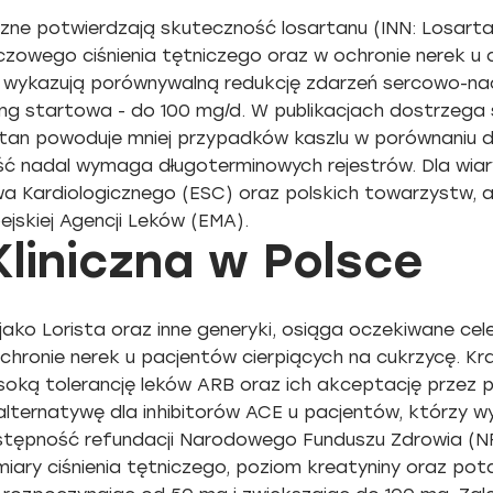
czne potwierdzają skuteczność losartanu (INN: Losarta
zowego ciśnienia tętniczego oraz w ochronie nerek u c
ykazują porównywalną redukcję zdarzeń sercowo-nacz
g startowa - do 100 mg/d. W publikacjach dostrzega się
rtan powoduje mniej przypadków kaszlu w porównaniu d
ść nadal wymaga długoterminowych rejestrów. Dla wiar
 Kardiologicznego (ESC) oraz polskich towarzystw, a
jskiej Agencji Leków (EMA).
liniczna w Polsce
jako Lorista oraz inne generyki, osiąga oczekiwane cel
chronie nerek u pacjentów cierpiących na cukrzycę. Kr
ysoką tolerancję leków ARB oraz ich akceptację przez 
lternatywę dla inhibitorów ACE u pacjentów, którzy wyk
stępność refundacji Narodowego Funduszu Zdrowia (NF
miary ciśnienia tętniczego, poziom kreatyniny oraz pot