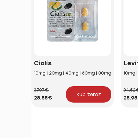
Cialis
Levi
10mg | 20mg | 40mg | 60mg | 80mg
10mg 
37.97€
34.52
Kup teraz
28.55€
25.9