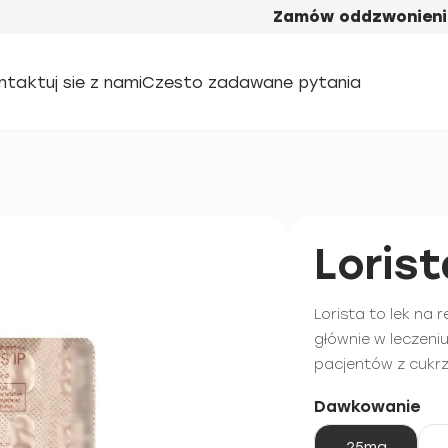
Zamów oddzwonieni
ntaktuj sie z nami
Czesto zadawane pytania
Lorist
Lorista to lek na
głównie w leczeni
pacjentów z cukrz
Dawkowanie
25mg