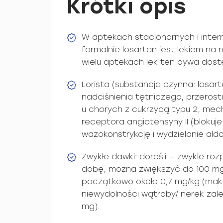
Krótki opis
W aptekach stacjonarnych i inter
formalnie losartan jest lekiem na
wielu aptekach lek ten bywa dost
Lorista (substancja czynna: losar
nadciśnienia tętniczego, przerost
u chorych z cukrzycą typu 2; mec
receptora angiotensyny II (blokuje
wazokonstrykcję i wydzielanie ald
Zwykłe dawki: dorośli — zwykle ro
dobę, można zwiększyć do 100 mg/
początkowo około 0,7 mg/kg (maks
niewydolności wątroby/ nerek zale
mg).