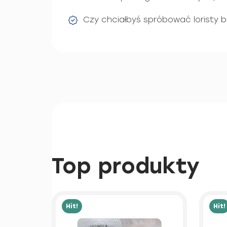
Czy chciałbyś spróbować loristy 
Top produkty
Hit!
Hit!