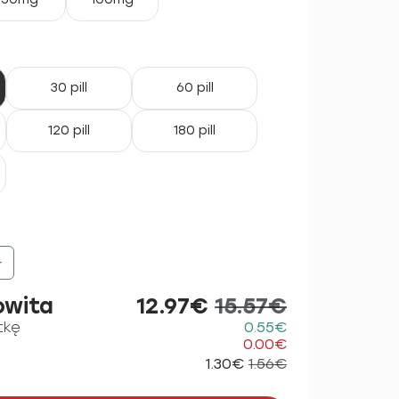
30 pill
60 pill
120 pill
180 pill
+
owita
12.97€
15.57€
tkę
0.55€
0.00€
1.30€
1.56€