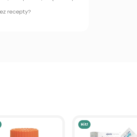
bez recepty?
Hit!