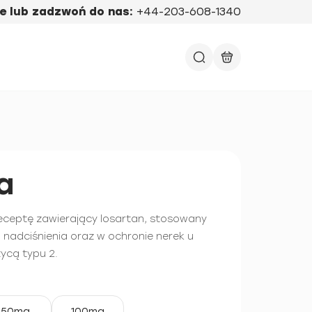
e lub zadzwoń do nas:
+44-203-608-1340
a
 receptę zawierający losartan, stosowany
u nadciśnienia oraz w ochronie nerek u
ycą typu 2.
50mg
100mg