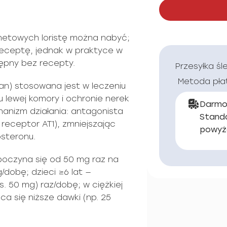
netowych loristę można nabyć;
 receptę, jednak w praktyce w
ępny bez recepty.
Przesyłka śl
Metoda pła
tan) stosowana jest w leczeniu
u lewej komory i ochronie nerek
Darmo
hanizm działania: antagonista
Stand
 receptor AT1), zmniejszając
powyż
osteronu.
zpoczyna się od 50 mg raz na
dobę; dzieci ≥6 lat —
. 50 mg) raz/dobę; w ciężkiej
ca się niższe dawki (np. 25