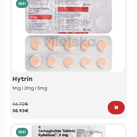
Hit!
Hytrin
1mg | 2mg | 5mg
46.72€
38.93€
Hit!