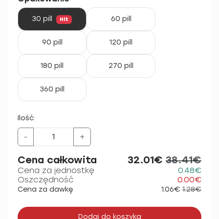
30 pill
60 pill
Hit
90 pill
120 pill
180 pill
270 pill
360 pill
Ilość:
-
+
Cena całkowita
32.01€
38.41€
Cena za jednostkę
0.48€
Oszczędność
0.00€
Cena za dawkę
1.06€
1.28€
Dodaj do koszyka