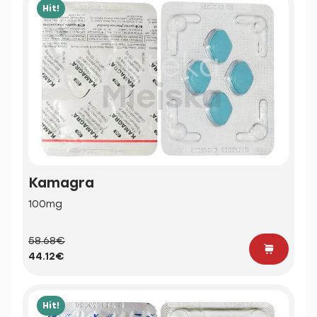
Hit!
Kamagra
100mg
58.68€
44.12€
Hit!