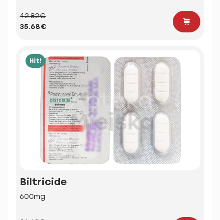
42.82€
35.68€
Hit!
Biltricide
600mg