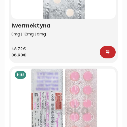
Iwermektyna
3mg | 12mg | 6mg
46.72€
38.93€
Hit!