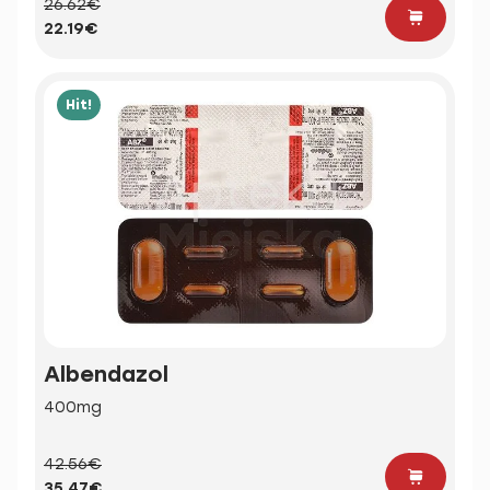
26.62€
22.19€
Hit!
Albendazol
400mg
42.56€
35.47€