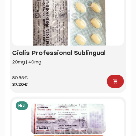
Cialis Professional Sublingual
20mg | 40mg
80.55€
37.20€
Hit!