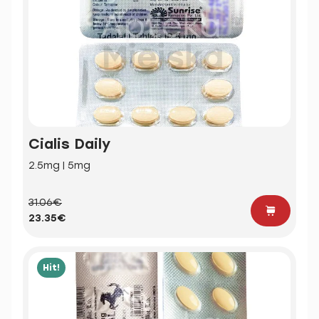
Cialis Daily
2.5mg | 5mg
31.06€
23.35€
Hit!