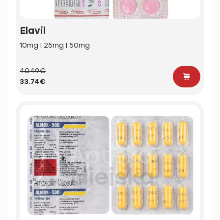
Elavil
10mg | 25mg | 50mg
40.49€
33.74€