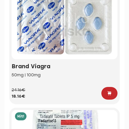
Brand Viagra
50mg | 100mg
24.16€
18.16€
Hit!