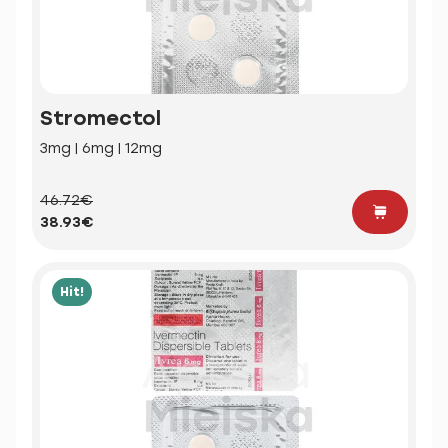
Stromectol
3mg | 6mg | 12mg
46.72€
38.93€
Hit!