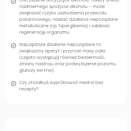
Ostrzeżenie dotyczące alkoholu: należy unikać
nadmiernego spożycia alkoholu — może
zwiększać ryzyko uszkodzenia przewodu
pokarmowego, nasilać działania niepożądane
metaboliczne (np. hiperglikemia) i osłabiać
regenerację organizmu.
Najczęstsze działanie niepożądane to
zwiększony apetyt i przyrost masy ciała
(często występują również bezsenność,
zmiany nastroju oraz podwyższenie poziomu
glukozy we krwi).
Czy chciałbyś wypróbować medrol bez
recepty?