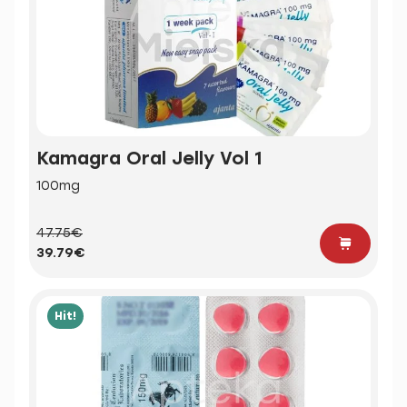
Kamagra Oral Jelly Vol 1
100mg
47.75€
39.79€
Hit!