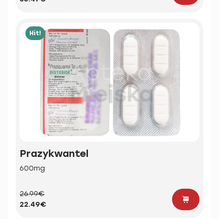
Hit!
Prazykwantel
600mg
26.99€
22.49€