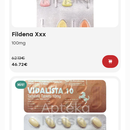
Fildena Xxx
100mg
62.13€
46.72€
Hit!