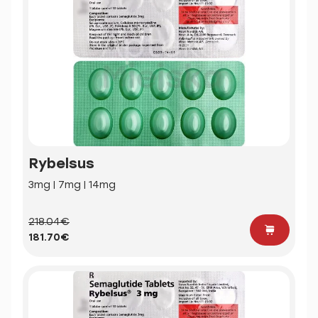
Rybelsus
3mg | 7mg | 14mg
218.04€
181.70€