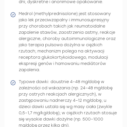
dni; dyskretne i anonimowe opakowanie.
Medrol (methylprednisolone) jest stosowany
jako lek przeciwzapalny i immunosupresyjny
przy chorobach takich jak reumatoidalne
zapalenie stawów, zaostrzenia astmy, reakcje
alergiczne, choroby autoimmunologiczne oraz
jako terapia pulsowa dożylna w ciężkich
rzutach; mechanizm polega na aktywacji
receptora glukokortykoidowego, modulacji
ekspresji genów i hamowaniu mediátorów
zapalenia.
Typowe dawki: doustnie 4–48 mg/dobę w
zależności od wskazania (np. 24–48 mg/dobę
przy ostrych reakcjach alergicznych), w
zastępowaniu nadnerczy 4–12 mg/dobę; u
dzieci dawki ustala się wg masy ciała (zwykle
0,5–1,7 mg/kg/dobę); w ciężkich rzutach stosuje
się wysokie dawki dożylne (np. 500–1000
mg/dobę przez kilka dni).