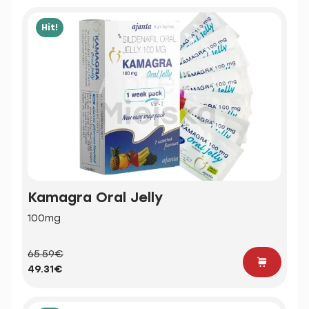
Hit!
Kamagra Oral Jelly
100mg
65.59€
49.31€