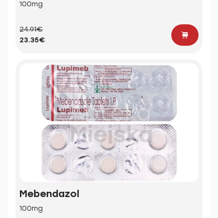
100mg
24.91€
23.35€
Mebendazol
100mg