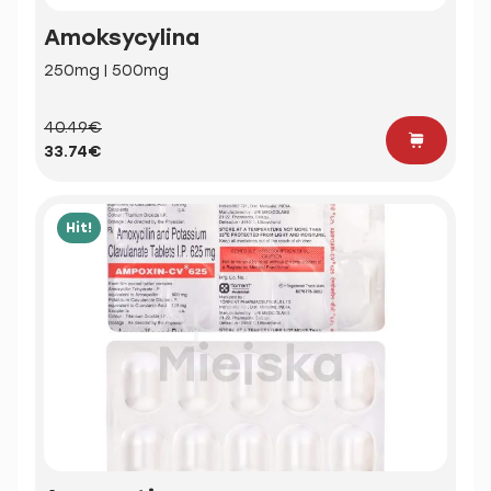
Amoksycylina
250mg | 500mg
40.49€
33.74€
Hit!