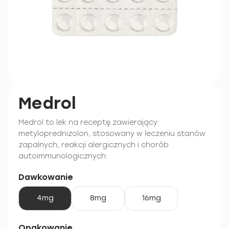
Medrol
Medrol to lek na receptę zawierający
metyloprednizolon, stosowany w leczeniu stanów
zapalnych, reakcji alergicznych i chorób
autoimmunologicznych.
Dawkowanie
4mg
8mg
16mg
Opakowanie