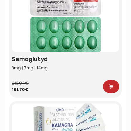
Semaglutyd
3mg | 7mg | 14mg
218.04€
181.70€