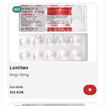
Hit!
Loniten
5mg | 10mg
124.59€
103.82€