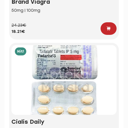
Brand Viagra
50mg | 100mg
24.23€
18.21€
Hit!
Cialis Daily