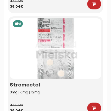
46.85€
39.04€
Hit!
Stromectol
3mg | 6mg | 12mg
46.85€
39.04€