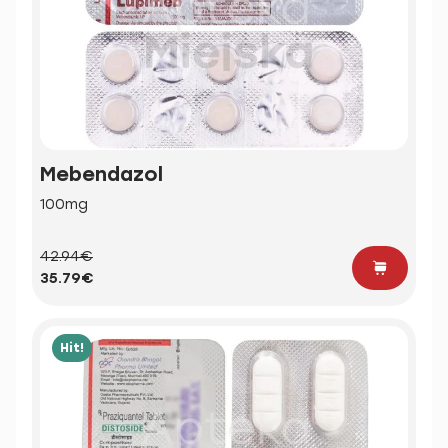
Mebendazol
100mg
42.94€
35.79€
Hit!