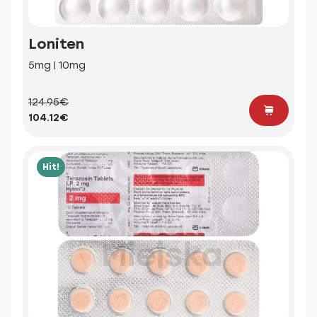
Loniten
5mg | 10mg
124.95€
104.12€
Hit!