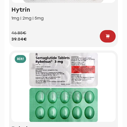
Hytrin
1mg | 2mg | 5mg
46.85€
39.04€
Hit!