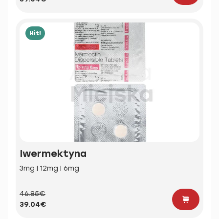
Hit!
Iwermektyna
3mg | 12mg | 6mg
46.85€
39.04€