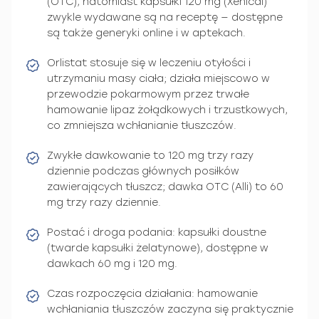
(OTC), natomiast kapsułki 120 mg (Xenical)
zwykle wydawane są na receptę — dostępne
są także generyki online i w aptekach.
Orlistat stosuje się w leczeniu otyłości i
utrzymaniu masy ciała; działa miejscowo w
przewodzie pokarmowym przez trwałe
hamowanie lipaz żołądkowych i trzustkowych,
co zmniejsza wchłanianie tłuszczów.
Zwykłe dawkowanie to 120 mg trzy razy
dziennie podczas głównych posiłków
zawierających tłuszcz; dawka OTC (Alli) to 60
mg trzy razy dziennie.
Postać i droga podania: kapsułki doustne
(twarde kapsułki żelatynowe), dostępne w
dawkach 60 mg i 120 mg.
Czas rozpoczęcia działania: hamowanie
wchłaniania tłuszczów zaczyna się praktycznie