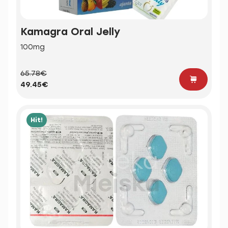
Kamagra Oral Jelly
100mg
65.78€
49.45€
Hit!