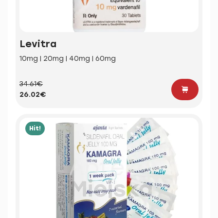
Levitra
10mg | 20mg | 40mg | 60mg
34.61€
26.02€
Hit!