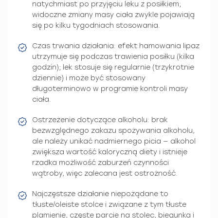
natychmiast po przyjęciu leku z posiłkiem;
widoczne zmiany masy ciała zwykle pojawiają
się po kilku tygodniach stosowania.
Czas trwania działania: efekt hamowania lipaz
utrzymuje się podczas trawienia posiłku (kilka
godzin); lek stosuje się regularnie (trzykrotnie
dziennie) i może być stosowany
długoterminowo w programie kontroli masy
ciała.
Ostrzeżenie dotyczące alkoholu: brak
bezwzględnego zakazu spożywania alkoholu,
ale należy unikać nadmiernego picia — alkohol
zwiększa wartość kaloryczną diety i istnieje
rzadka możliwość zaburzeń czynności
wątroby, więc zalecana jest ostrożność.
Najczęstsze działanie niepożądane to
tłuste/oleiste stolce i związane z tym tłuste
plamienie, częste parcie na stolec, biegunka i