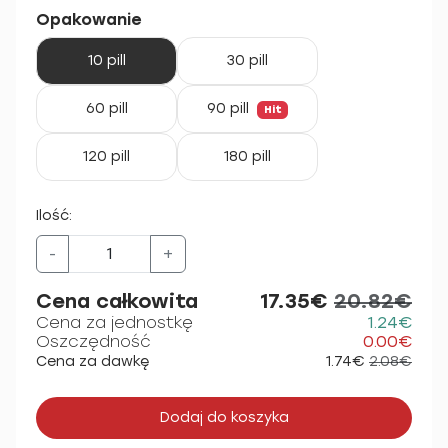
Opakowanie
10 pill
30 pill
60 pill
90 pill
Hit
120 pill
180 pill
Ilość:
-
+
Cena całkowita
17.35€
20.82€
Cena za jednostkę
1.24€
Oszczędność
0.00€
Cena za dawkę
1.74€
2.08€
Dodaj do koszyka