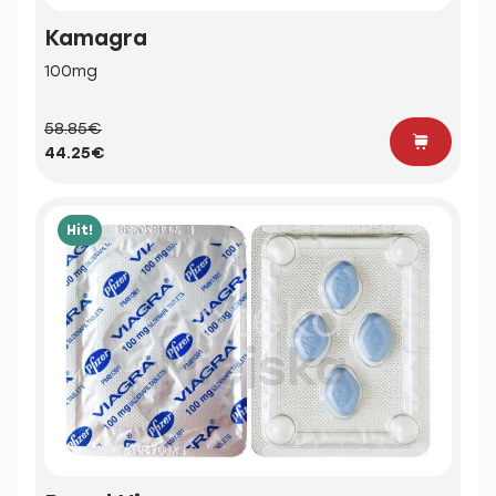
Kamagra
100mg
58.85€
44.25€
Hit!