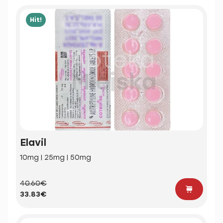
Hit!
Elavil
10mg | 25mg | 50mg
40.60€
33.83€