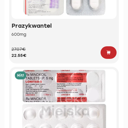
Prazykwantel
600mg
27.07€
22.55€
Hit!