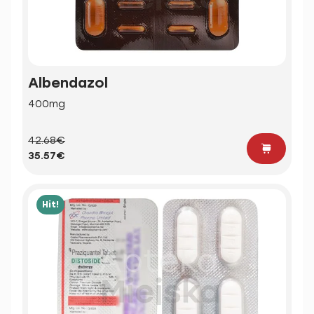
Albendazol
400mg
42.68€
35.57€
Hit!