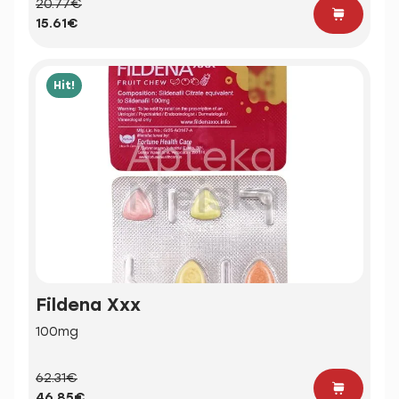
20.77€
15.61€
Hit!
Fildena Xxx
100mg
62.31€
46.85€