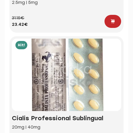
2.5mg | 5mg
31.15€
23.42€
Hit!
Cialis Professional Sublingual
20mg | 40mg