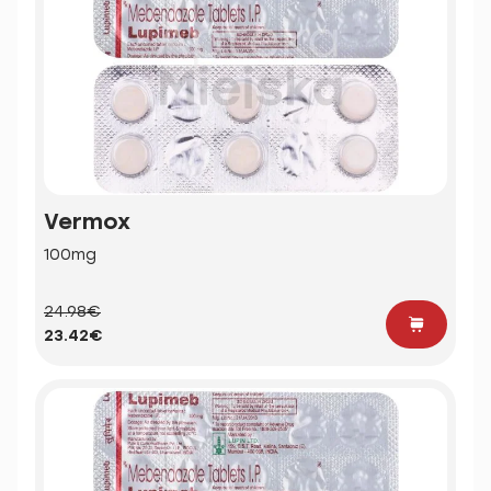
Vermox
100mg
24.98€
23.42€