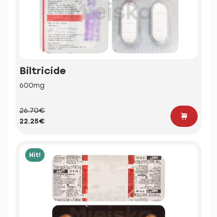
Biltricide
600mg
26.70€
22.25€
Hit!