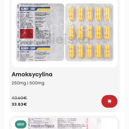
Amoksycylina
250mg | 500mg
40.60€
33.83€
Hit!