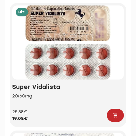
Hit!
Super Vidalista
20/60mg
25.38€
19.08€