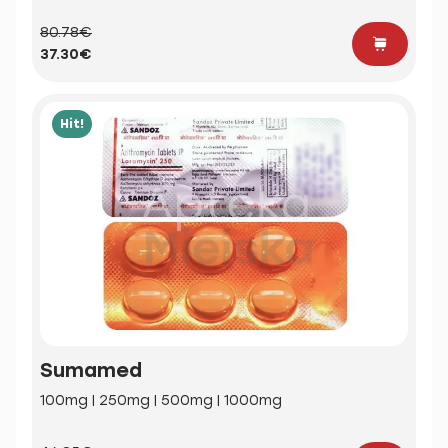
80.78€
37.30€
Hit!
Sumamed
100mg | 250mg | 500mg | 1000mg