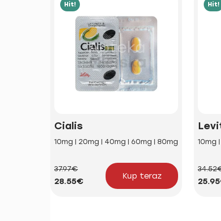
Hit!
Hit!
Cialis
Levi
10mg | 20mg | 40mg | 60mg | 80mg
10mg 
37.97€
34.52
Kup teraz
28.55€
25.9