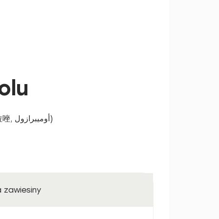
olu
Międzynarodowa nazwa nieuzależniona (INN): Omeprazol (INN: oméprazole, омепразол, 奥美拉唑, أوميبرازول)
a zawiesiny