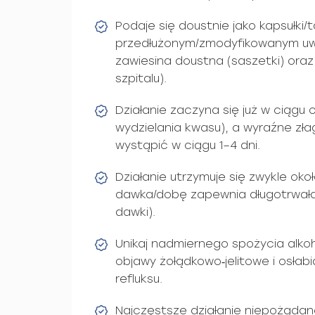
Podaje się doustnie jako kapsułki/t
przedłużonym/zmodyfikowanym uwa
zawiesina doustna (saszetki) ora
szpitalu).
Działanie zaczyna się już w ciągu o
wydzielania kwasu), a wyraźne z
wystąpić w ciągu 1–4 dni.
Działanie utrzymuje się zwykle oko
dawka/dobę zapewnia długotrwałą 
dawki).
Unikaj nadmiernego spożycia alkoh
objawy żołądkowo‑jelitowe i osłab
refluksu.
Najczęstsze działanie niepożądan