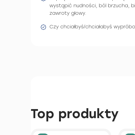
wystąpić nudności, ból brzucha, b
zawroty głowy.
Czy chciałbyś/chciałabyś wyprób
Top produkty