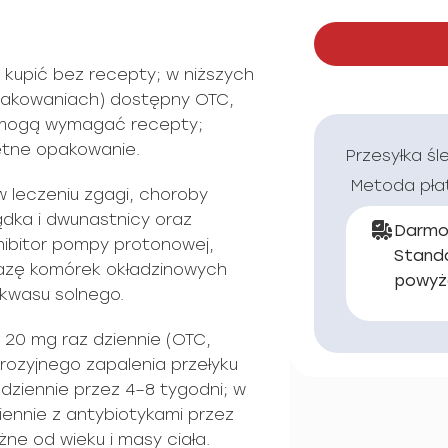
kupić bez recepty; w niższych
pakowaniach) dostępny OTC,
e mogą wymagać recepty;
etne opakowanie.
Przesyłka śl
Metoda pła
w leczeniu zgagi, choroby
ądka i dwunastnicy oraz
Darmo
nhibitor pompy protonowej,
Stand
azę komórek okładzinowych
powyż
 kwasu solnego.
20 mg raz dziennie (OTC,
 erozyjnego zapalenia przełyku
dziennie przez 4–8 tygodni; w
ziennie z antybiotykami przez
żne od wieku i masy ciała.