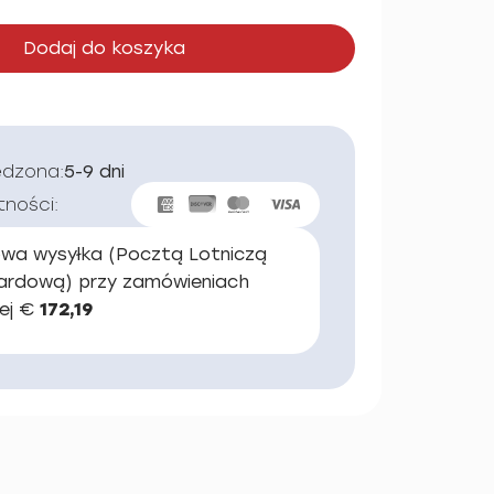
Dodaj do koszyka
edzona:
5-9 dni
tności:
wa wysyłka (Pocztą Lotniczą
ardową) przy zamówieniach
ej €
172,19