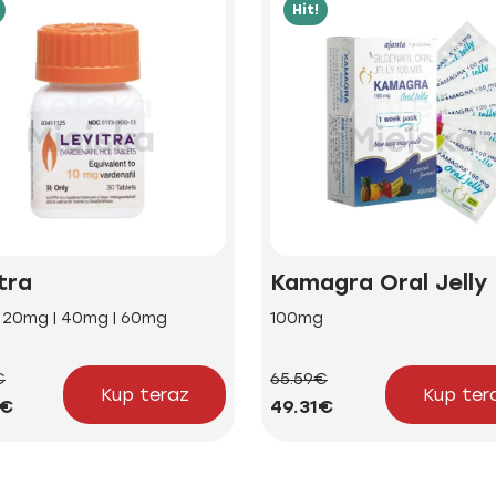
Hit!
tra
Kamagra Oral Jelly
| 20mg | 40mg | 60mg
100mg
€
65.59€
Kup teraz
Kup ter
5€
49.31€