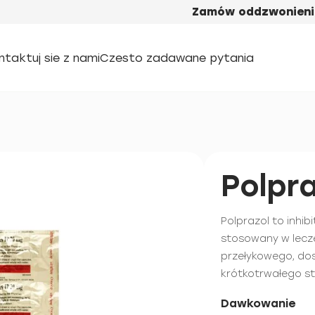
Zamów oddzwonieni
ntaktuj sie z nami
Czesto zadawane pytania
Polpra
Polprazol to inhi
stosowany w lecze
przełykowego, do
krótkotrwałego s
Dawkowanie