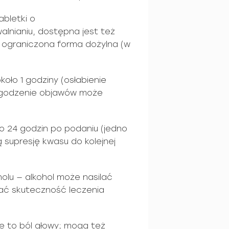
abletki o
lnianiu, dostępna jest też
z ograniczona forma dożylna (w
koło 1 godziny (osłabienie
łagodzenie objawów może
ło 24 godzin po podaniu (jedno
supresję kwasu do kolejnej
olu — alkohol może nasilać
iać skuteczność leczenia
e to ból głowy; mogą też