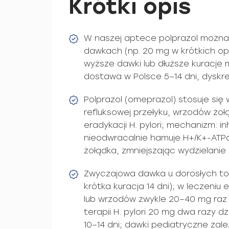
Krótki opis
W naszej aptece polprazol można 
dawkach (np. 20 mg w krótkich o
wyższe dawki lub dłuższe kuracj
dostawa w Polsce 5–14 dni, dyskr
Polprazol (omeprazol) stosuje się 
refluksowej przełyku, wrzodów żoł
eradykacji H. pylori; mechanizm: i
nieodwracalnie hamuje H+/K+-ATP
żołądka, zmniejszając wydzielanie
Zwyczajowa dawka u dorosłych to 
krótka kuracja 14 dni); w leczeniu
lub wrzodów zwykle 20–40 mg raz 
terapii H. pylori 20 mg dwa razy d
10–14 dni; dawki pediatryczne zale