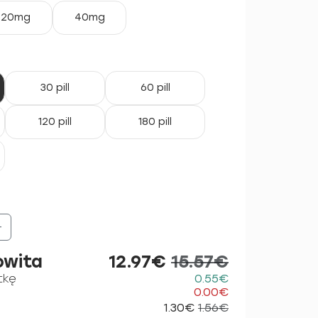
20mg
40mg
30 pill
60 pill
120 pill
180 pill
+
owita
12.97€
15.57€
tkę
0.55€
0.00€
1.30€
1.56€