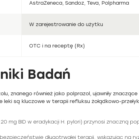
AstraZeneca, Sandoz, Teva, Polpharma
W zarejestrowanie do użytku
OTC i na receptę (Rx)
niki Badań
u, znanego również jako polprazol, ujawniły znaczące
e leki są kluczowe w terapii refluksu żołądkowo-przeł
0 mg BID w eradykacji H. pylori) przynosi znaczną p
bezpieczeństwie długotrwałej terapii, wskazując na r