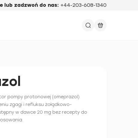
e lub zadzwoń do nas:
+44-203-608-1340
zol
bitor pompy protonowej (omeprazol)
niu zgagi i refluksu żołądkowo-
stępny w dawce 20 mg bez recepty do
tosowania.