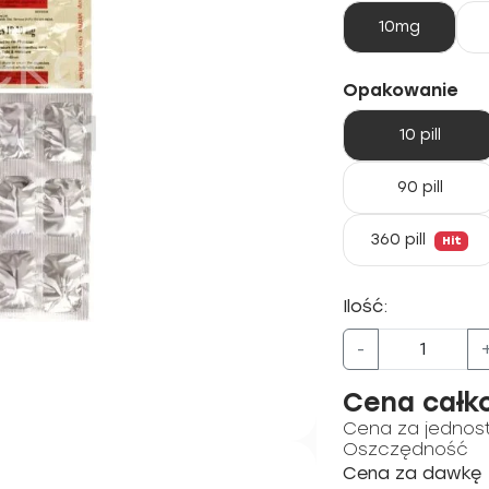
10mg
Opakowanie
10 pill
90 pill
360 pill
Hit
Ilość:
-
Cena całk
Cena za jednos
Oszczędność
Cena za dawkę