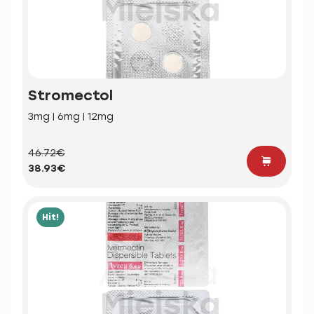
Stromectol
3mg | 6mg | 12mg
46.72€
38.93€
Hit!