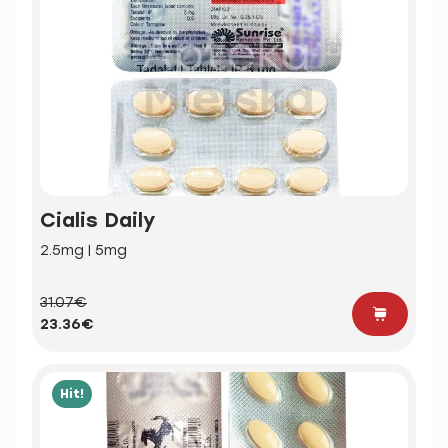
Cialis Daily
2.5mg | 5mg
31.07€
23.36€
Hit!