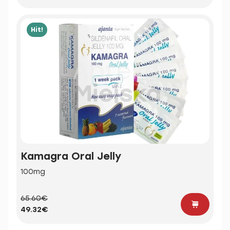
Hit!
Kamagra Oral Jelly
100mg
65.60€
49.32€