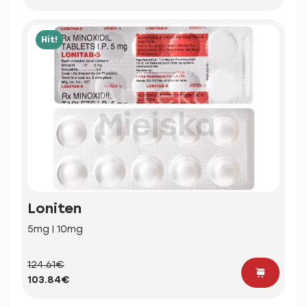
Hit!
Loniten
5mg | 10mg
124.61€
103.84€