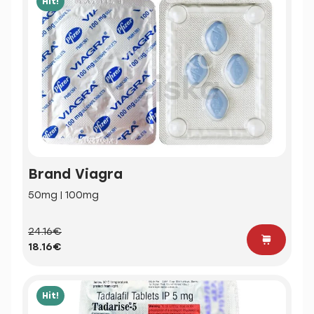
Hit!
Brand Viagra
50mg | 100mg
24.16€
18.16€
Hit!