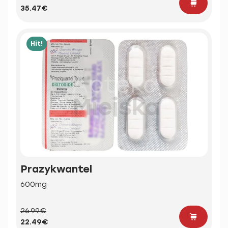
35.47€
Hit!
Prazykwantel
600mg
26.99€
22.49€