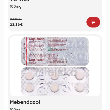
100mg
24.91€
23.36€
Mebendazol
100mg