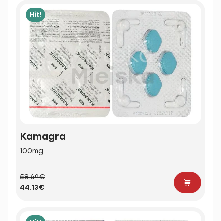
Hit!
Kamagra
100mg
58.69€
44.13€