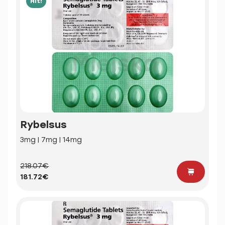
Hit!
Rybelsus
3mg | 7mg | 14mg
218.07€
181.72€