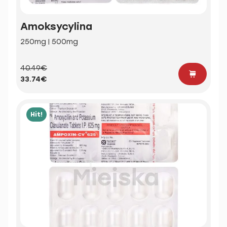
Amoksycylina
250mg | 500mg
40.49€
33.74€
Hit!