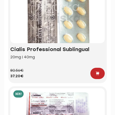
Cialis Professional Sublingual
20mg | 40mg
80.56€
37.20€
Hit!