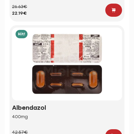
26.63€
22.19€
Hit!
Albendazol
400mg
42.57€