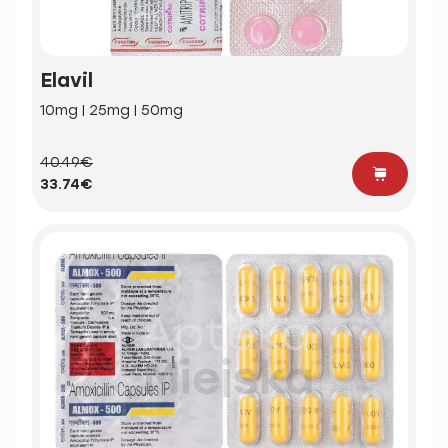
Elavil
10mg | 25mg | 50mg
40.49€
33.74€