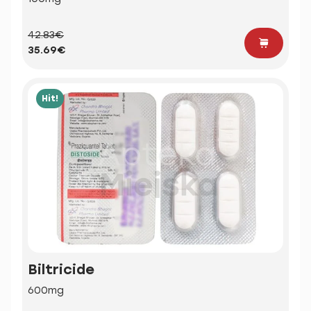
42.83€
35.69€
Hit!
Biltricide
600mg