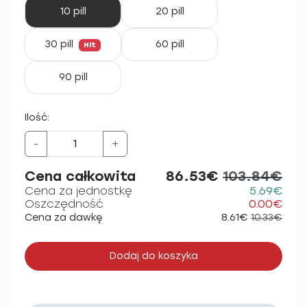
10 pill
20 pill
30 pill
60 pill
Hit
90 pill
Ilość:
-
+
Cena całkowita
86.53€
103.84€
Cena za jednostkę
5.69€
Oszczędność
0.00€
Cena za dawkę
8.61€
10.33€
Dodaj do koszyka