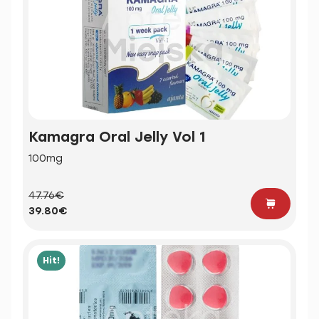
Kamagra Oral Jelly Vol 1
100mg
47.76€
39.80€
Hit!