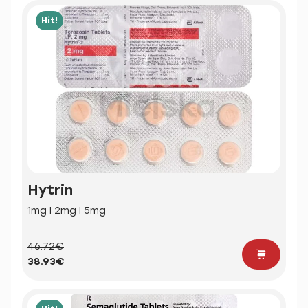
Hit!
Hytrin
1mg | 2mg | 5mg
46.72€
38.93€