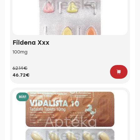
Fildena Xxx
100mg
62.14€
46.72€
Hit!