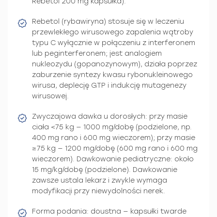
Rebetol 200 mg kapsułka).
Rebetol (rybawiryna) stosuje się w leczeniu
przewlekłego wirusowego zapalenia wątroby
typu C wyłącznie w połączeniu z interferonem
lub peginterferonem; jest analogiem
nukleozydu (gopanozynowym), działa poprzez
zaburzenie syntezy kwasu rybonukleinowego
wirusa, deplecję GTP i indukcję mutagenezy
wirusowej.
Zwyczajowa dawka u dorosłych: przy masie
ciała <75 kg — 1000 mg/dobę (podzielone, np.
400 mg rano i 600 mg wieczorem); przy masie
≥75 kg — 1200 mg/dobę (600 mg rano i 600 mg
wieczorem). Dawkowanie pediatryczne: około
15 mg/kg/dobę (podzielone). Dawkowanie
zawsze ustala lekarz i zwykle wymaga
modyfikacji przy niewydolności nerek.
Forma podania: doustna — kapsułki twarde