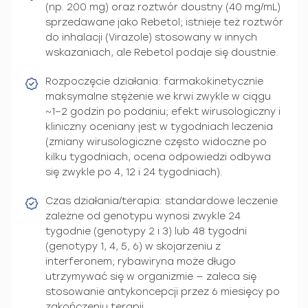
(np. 200 mg) oraz roztwór doustny (40 mg/mL)
sprzedawane jako Rebetol; istnieje też roztwór
do inhalacji (Virazole) stosowany w innych
wskazaniach, ale Rebetol podaje się doustnie.
Rozpoczęcie działania: farmakokinetycznie
maksymalne stężenie we krwi zwykle w ciągu
~1–2 godzin po podaniu; efekt wirusologiczny i
kliniczny oceniany jest w tygodniach leczenia
(zmiany wirusologiczne często widoczne po
kilku tygodniach, ocena odpowiedzi odbywa
się zwykle po 4, 12 i 24 tygodniach).
Czas działania/terapia: standardowe leczenie
zależne od genotypu wynosi zwykle 24
tygodnie (genotypy 2 i 3) lub 48 tygodni
(genotypy 1, 4, 5, 6) w skojarzeniu z
interferonem; rybawiryna może długo
utrzymywać się w organizmie — zaleca się
stosowanie antykoncepcji przez 6 miesięcy po
zakończeniu terapii.