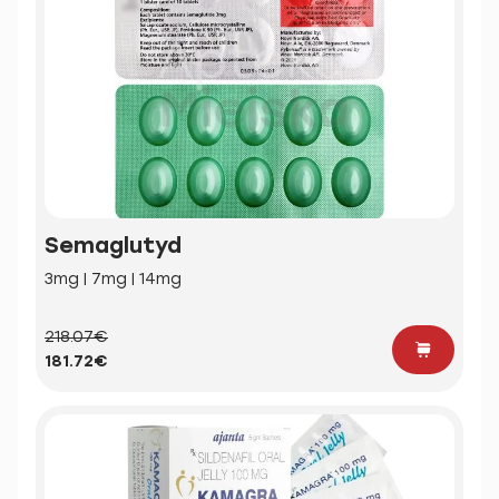
Semaglutyd
3mg | 7mg | 14mg
218.07€
181.72€