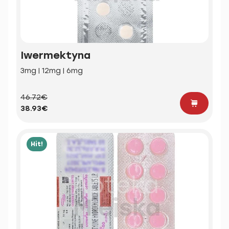
Iwermektyna
3mg | 12mg | 6mg
46.72€
38.93€
Hit!