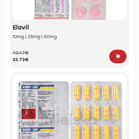
Elavil
10mg | 25mg | 50mg
40.47€
33.73€