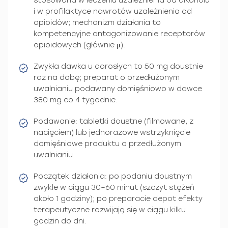
stosowana w leczeniu uzależnienia od alkoholu
i w profilaktyce nawrotów uzależnienia od
opioidów; mechanizm działania to
kompetencyjne antagonizowanie receptorów
opioidowych (głównie μ).
Zwykła dawka u dorosłych to 50 mg doustnie
raz na dobę; preparat o przedłużonym
uwalnianiu podawany domięśniowo w dawce
380 mg co 4 tygodnie.
Podawanie: tabletki doustne (filmowane, z
nacięciem) lub jednorazowe wstrzyknięcie
domięśniowe produktu o przedłużonym
uwalnianiu.
Początek działania: po podaniu doustnym
zwykle w ciągu 30–60 minut (szczyt stężeń
około 1 godziny); po preparacie depot efekty
terapeutyczne rozwijają się w ciągu kilku
godzin do dni.