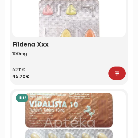
Fildena Xxx
100mg
62.11€
46.70€
Hit!