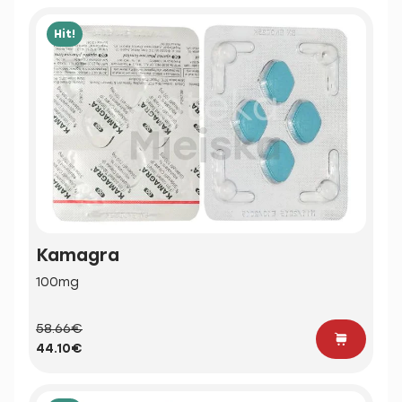
Hit!
Kamagra
100mg
58.66€
44.10€