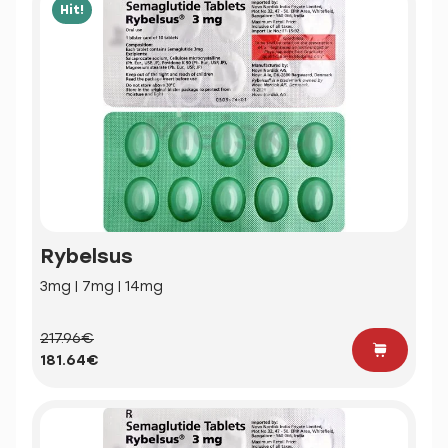
Hit!
Rybelsus
3mg | 7mg | 14mg
217.96€
181.64€