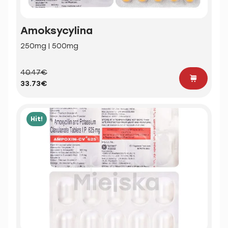
Amoksycylina
250mg | 500mg
40.47€
33.73€
Hit!