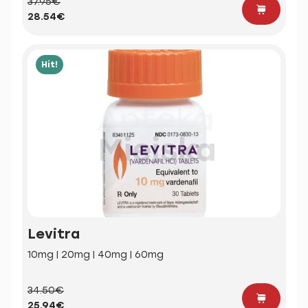
37.95€
28.54€
Hit!
Levitra
10mg | 20mg | 40mg | 60mg
34.50€
25.94€