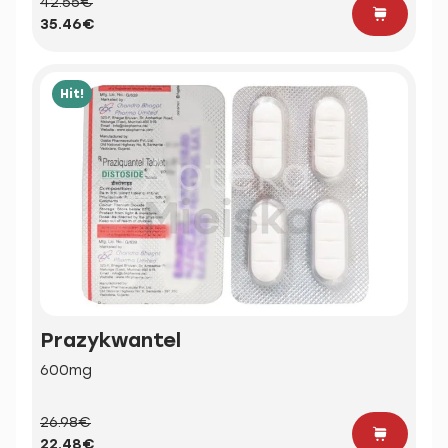
42.55€
35.46€
Hit!
Prazykwantel
600mg
26.98€
22.48€