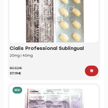
Cialis Professional Sublingual
20mg | 40mg
80.52€
37.19€
Hit!