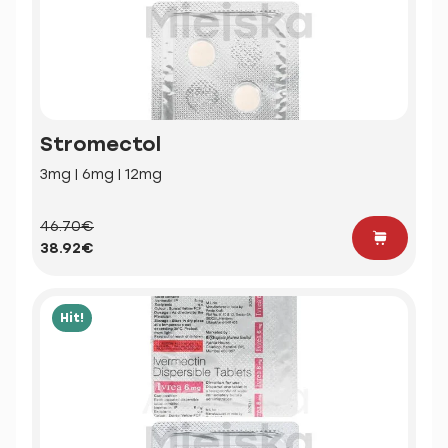
Stromectol
3mg | 6mg | 12mg
46.70€
38.92€
Hit!