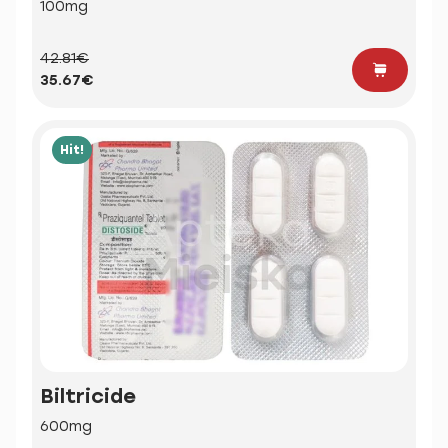
100mg
42.81€
35.67€
Hit!
Biltricide
600mg