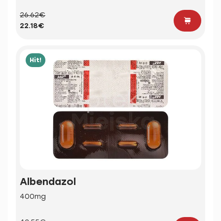
26.62€
22.18€
Hit!
Albendazol
400mg