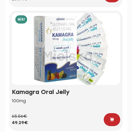
Hit!
Kamagra Oral Jelly
100mg
65.56€
49.29€