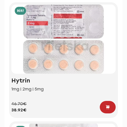
Hit!
Hytrin
1mg | 2mg | 5mg
46.70€
38.92€