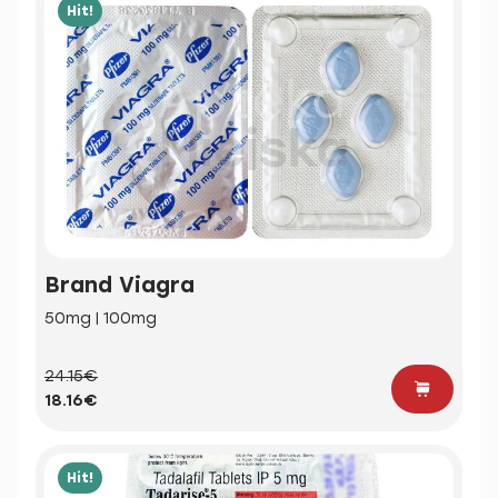
Hit!
Brand Viagra
50mg | 100mg
24.15€
18.16€
Hit!