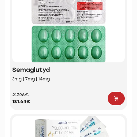
Semaglutyd
3mg | 7mg | 14mg
217.96€
181.64€