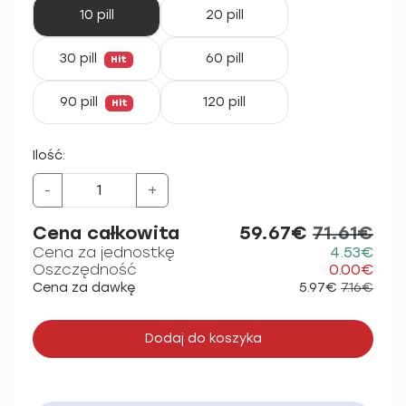
10 pill
20 pill
30 pill
60 pill
Hit
90 pill
120 pill
Hit
Ilość:
-
+
Cena całkowita
59.67€
71.61€
Cena za jednostkę
4.53€
Oszczędność
0.00€
Cena za dawkę
5.97€
7.16€
Dodaj do koszyka