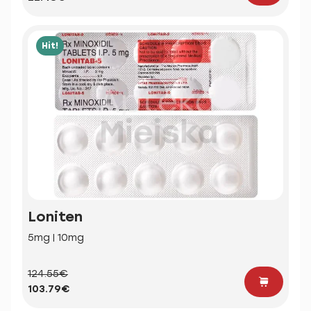
Hit!
Loniten
5mg | 10mg
124.55€
103.79€