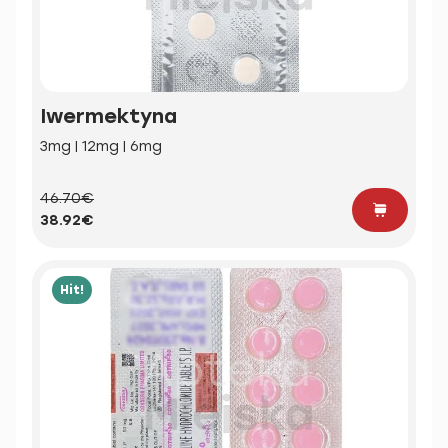
Iwermektyna
3mg | 12mg | 6mg
46.70€
38.92€
Hit!