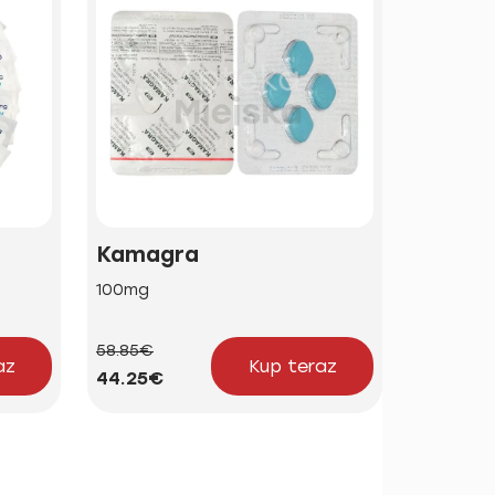
Kamagra
Brand 
100mg
50mg | 1
58.85€
24.23€
az
Kup teraz
44.25€
18.21€