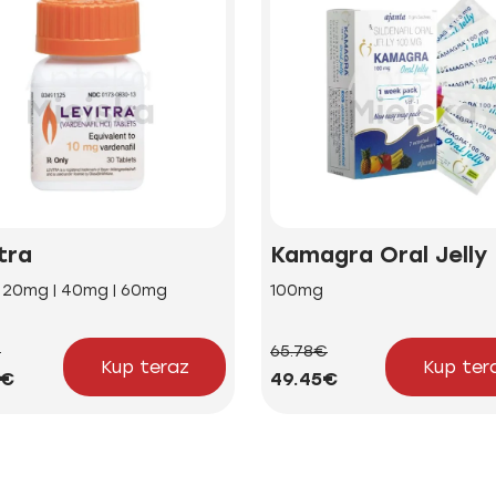
tra
Kamagra Oral Jelly
| 20mg | 40mg | 60mg
100mg
€
65.78€
Kup teraz
Kup ter
2€
49.45€