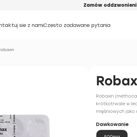
Zamów oddzwonieni
ntaktuj sie z nami
Czesto zadawane pytania
Robaxin
Robax
Robaxin (methoca
krótkotrwale w le
mięśniowych jako u
Dawkowanie
500mg