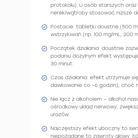
protokołu). U osób starszych oraz
nerek/wątroby stosować niższe d
Postacie: tabletki doustne (500 m
wstrzykiwań (np. 100 mg/mL, 200 
Początek działania: doustnie zaz
podaniu dożylnym efekt występuje
30 minut.
Czas działania: efekt utrzymuje si
dawkowanie co ~6 godzin), choć mo
Nie łącz z alkoholem — alkohol nas
ośrodkowy układ nerwowy, zwiększ
urazów.
Najczęstszy efekt uboczny to sen
niepożądane to zawroty głowy, bó