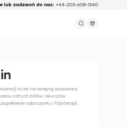
e lub zadzwoń do nas:
+44-203-608-1340
in
rbamol) to lek na receptę stosowany
czeniu ostrych bólów i skurczów
zupełnienie odpoczynku i fizjoterapii.