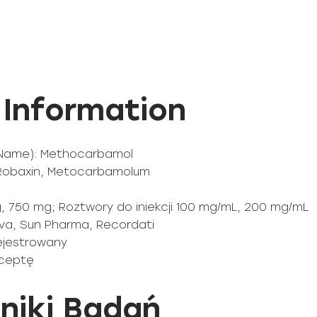
 Information
y Name): Methocarbamol
: Robaxin, Metocarbamolum
, 750 mg; Roztwory do iniekcji 100 mg/mL, 200 mg/mL
Teva, Sun Pharma, Recordati
rejestrowany
eceptę
niki Badań