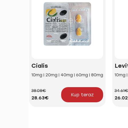
Cialis
Levi
10mg | 20mg | 40mg | 60mg | 80mg
10mg 
38.08€
34.61
Kup teraz
28.63€
26.0