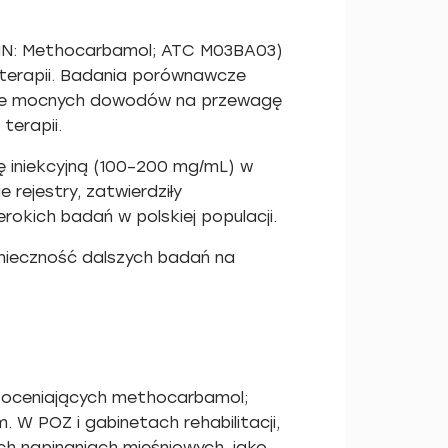
INN: Methocarbamol; ATC M03BA03)
joterapii. Badania porównawcze
kuje mocnych dowodów na przewagę
terapii.
 iniekcyjną (100–200 mg/mL) w
 rejestry, zatwierdziły
okich badań w polskiej populacji.
nieczność dalszych badań na
 oceniających methocarbamol;
 W POZ i gabinetach rehabilitacji,
h napinaniach mięśniowych, jako