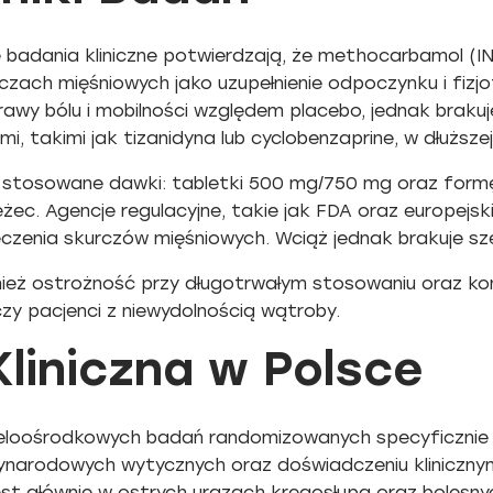
 badania kliniczne potwierdzają, że methocarbamol (
czach mięśniowych jako uzupełnienie odpoczynku i fiz
awy bólu i mobilności względem placebo, jednak bra
, takimi jak tizanidyna lub cyclobenzaprine, w dłuższej 
ą stosowane dawki: tabletki 500 mg/750 mg oraz formę
żec. Agencje regulacyjne, takie jak FDA oraz europejskie
zenia skurczów mięśniowych. Wciąż jednak brakuje szer
nież ostrożność przy długotrwałym stosowaniu oraz ko
czy pacjenci z niewydolnością wątroby.
liniczna w Polsce
ieloośrodkowych badań randomizowanych specyficznie
zynarodowych wytycznych oraz doświadczeniu klinicznym.
 głównie w ostrych urazach kręgosłupa oraz bolesnyc