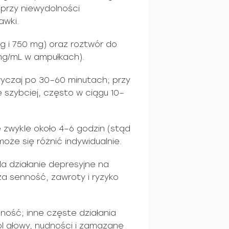
 przy niewydolności
awki.
g i 750 mg) oraz roztwór do
mg/mL w ampułkach).
wyczaj po 30–60 minutach; przy
 szybciej, często w ciągu 10–
ę zwykle około 4–6 godzin (stąd
że się różnić indywidualnie.
ila działanie depresyjne na
a senność, zawroty i ryzyko
ność; inne częste działania
l głowy, nudności i zamazane