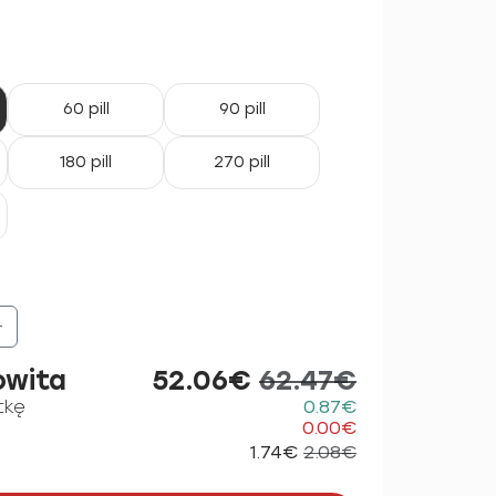
60 pill
90 pill
180 pill
270 pill
+
owita
52.06€
62.47€
tkę
0.87€
0.00€
1.74€
2.08€