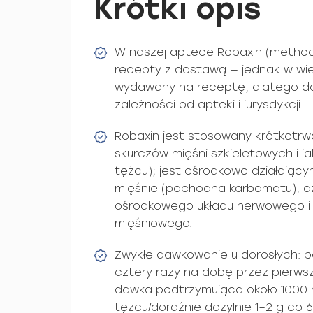
Krótki opis
W naszej aptece Robaxin (metho
recepty z dostawą — jednak w wiel
wydawany na receptę, dlatego do
zależności od apteki i jurysdykcji.
Robaxin jest stosowany krótkotrw
skurczów mięśni szkieletowych i j
tężcu); jest ośrodkowo działając
mięśnie (pochodna karbamatu), dz
ośrodkowego układu nerwowego i 
mięśniowego.
Zwykłe dawkowanie u dorosłych: 
cztery razy na dobę przez pierws
dawka podtrzymująca około 1000 
tężcu/doraźnie dożylnie 1–2 g co