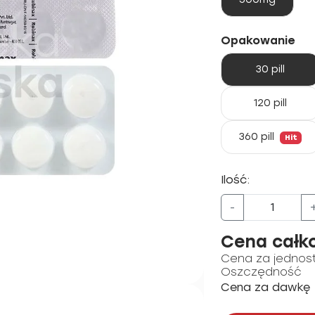
Opakowanie
30 pill
120 pill
360 pill
Hit
Ilość:
-
Cena całk
Cena za jednos
Oszczędność
Cena za dawkę