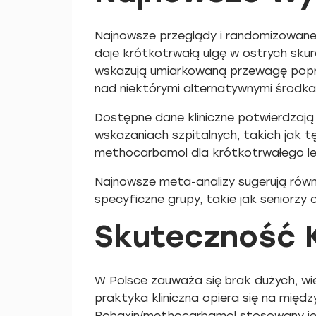
Najnowsze przeglądy i randomizowane
daje krótkotrwałą ulgę w ostrych skur
wskazują umiarkowaną przewagę popr
nad niektórymi alternatywnymi środkami
Dostępne dane kliniczne potwierdzaj
wskazaniach szpitalnych, takich jak tę
methocarbamol dla krótkotrwałego lec
Najnowsze meta-analizy sugerują rów
specyficzne grupy, takie jak seniorzy 
Skuteczność K
W Polsce zauważa się brak dużych, w
praktyka kliniczna opiera się na międ
Robaxin/methocarbamol stosowany jest