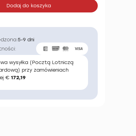
Dodaj do koszyka
edzona:
5-9 dni
tności:
wa wysyłka (Pocztą Lotniczą
ardową) przy zamówieniach
ej €
172,19