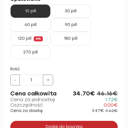
10 pill
30 pill
60 pill
90 pill
120 pill
180 pill
Hit
270 pill
Ilość:
-
+
Cena całkowita
34.70€
46.16€
Cena za jednostkę
1.72€
Oszczędność
0.00€
Cena za dawkę
3.47€
4.62€
Dodaj do koszyka