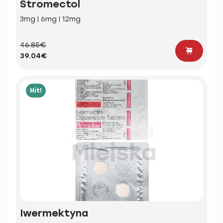
Stromectol
3mg | 6mg | 12mg
46.85€
39.04€
Hit!
Iwermektyna