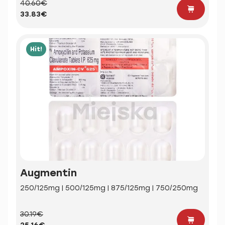
40.60€
33.83€
Hit!
Augmentin
250/125mg | 500/125mg | 875/125mg | 750/250mg
30.19€