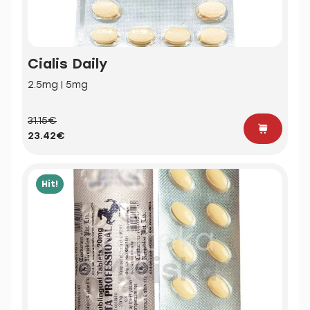
Cialis Daily
2.5mg | 5mg
31.15€
23.42€
Hit!