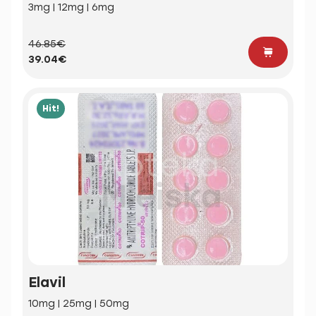
3mg | 12mg | 6mg
46.85€
39.04€
Hit!
Elavil
10mg | 25mg | 50mg