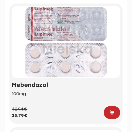
Mebendazol
100mg
42.94€
35.79€