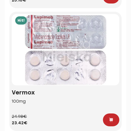
25.16€
Hit!
Vermox
100mg
24.98€
23.42€