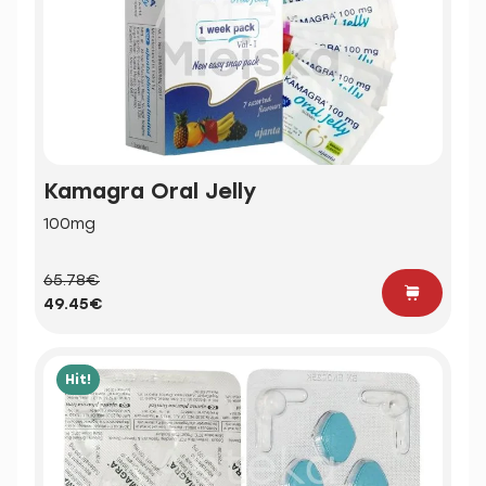
Kamagra Oral Jelly
100mg
65.78€
49.45€
Hit!