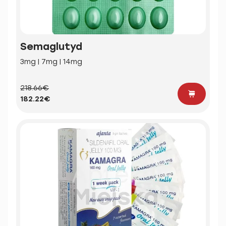
Semaglutyd
3mg | 7mg | 14mg
218.66€
182.22€