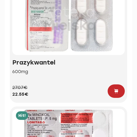
Prazykwantel
600mg
27.07€
22.55€
Hit!