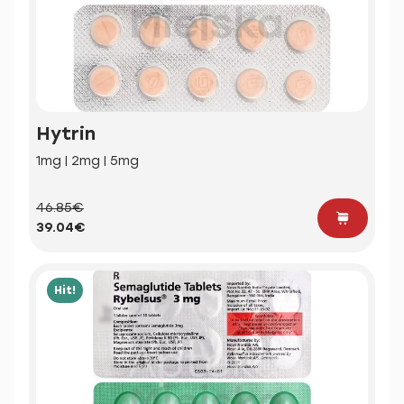
Hytrin
1mg | 2mg | 5mg
46.85€
39.04€
Hit!