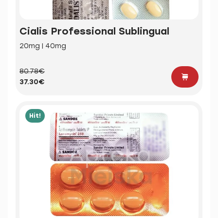
Cialis Professional Sublingual
20mg | 40mg
80.78€
37.30€
Hit!