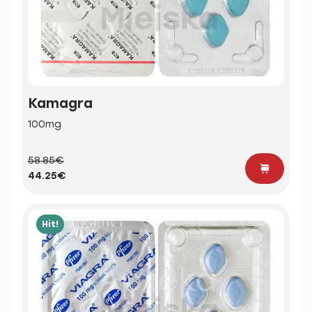
Kamagra
100mg
58.85€
44.25€
Hit!