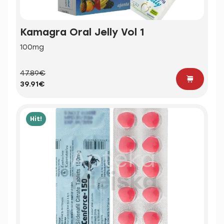
Kamagra Oral Jelly Vol 1
100mg
47.89€
39.91€
Hit!