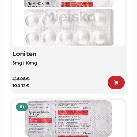
Loniten
5mg | 10mg
124.95€
104.12€
Hit!