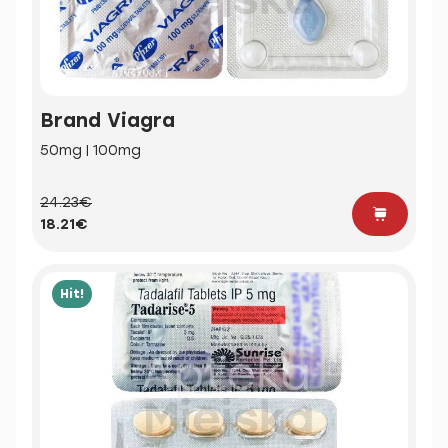
Brand Viagra
50mg | 100mg
24.23€
18.21€
Hit!