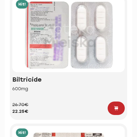
Hit!
Biltricide
600mg
26.70€
22.25€
Hit!