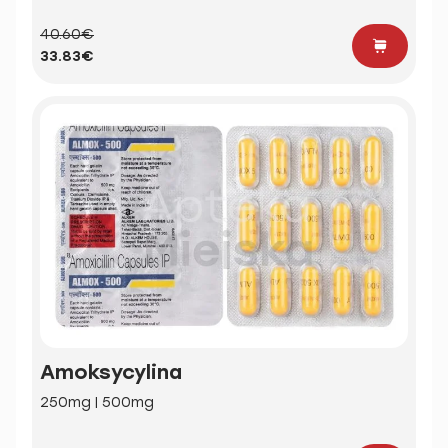
40.60€
33.83€
Amoksycylina
250mg | 500mg