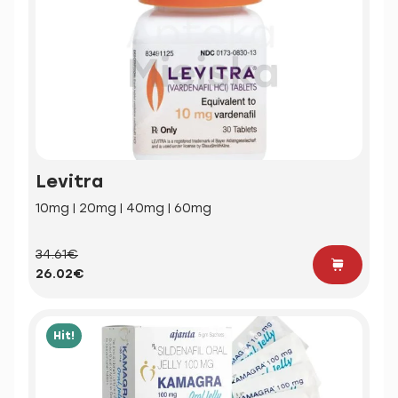
Levitra
10mg | 20mg | 40mg | 60mg
34.61€
26.02€
Hit!