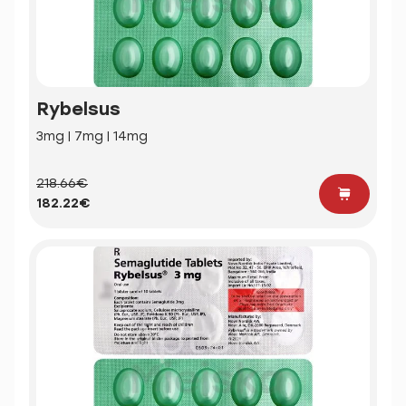
Rybelsus
3mg | 7mg | 14mg
218.66€
182.22€