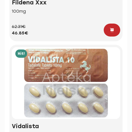
Fildena Xxx
100mg
62.31€
46.85€
Hit!
Vidalista