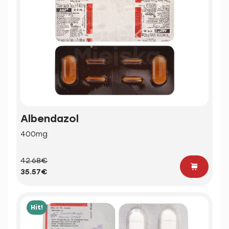
Albendazol
400mg
42.68€
35.57€
Hit!