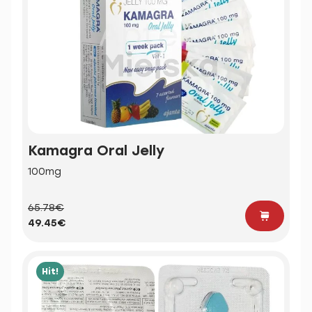
Kamagra Oral Jelly
100mg
65.78€
49.45€
Hit!