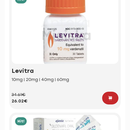
Levitra
10mg | 20mg | 40mg | 60mg
34.61€
26.02€
Hit!