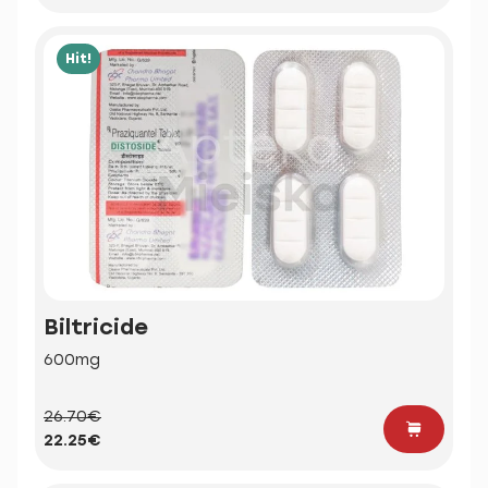
Hit!
Biltricide
600mg
26.70€
22.25€