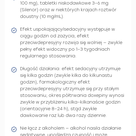
100 mg), tabletki niskodawkowe 3–6 mg
(Silenor) oraz w niektórych krajach roztwór
doustny (10 mg/mL).
Efekt uspokajający/sedacyjny występuje w
ciągu godzin od zażycia; efekt
przeciwdepresyjny rozwija się wolniej — zwykle
pełny efekt widoczny po 1–3 tygodniach
regularnego stosowania.
Długość działania: efekt sedacyjny utrzymuje
się kilka godzin (zwykle kilka do kilkunastu
godzin), farmakologiczny efekt
przeciwdepresyjny utrzymuje się przy stałym
stosowaniu; okres półtrwania doxepiny wynosi
zwykle w przybliżeniu kilka–kilkanaście godzin
(orientacyjnie 8–24 h), stąd zwykłe
dawkowanie raz lub dwa razy dziennie.
Nie łącz z alkoholem — alkohol nasila działanie
sedatywne, upośledza czujność i może