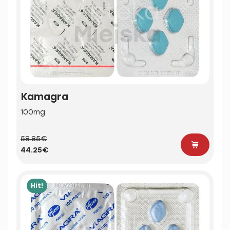
Kamagra
100mg
58.85€
44.25€
Hit!