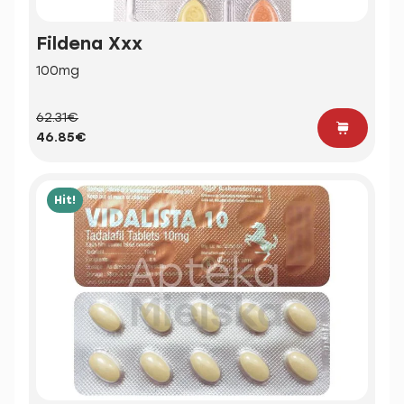
Fildena Xxx
100mg
62.31€
46.85€
Hit!