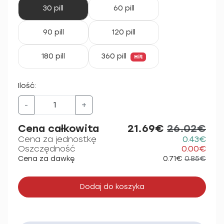
30 pill
60 pill
90 pill
120 pill
180 pill
360 pill
Hit
Ilość:
-
+
Cena całkowita
21.69€
26.02€
Cena za jednostkę
0.43€
Oszczędność
0.00€
Cena za dawkę
0.71€
0.85€
Dodaj do koszyka