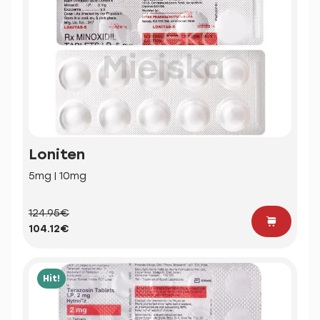
Loniten
5mg | 10mg
124.95€
104.12€
Hit!