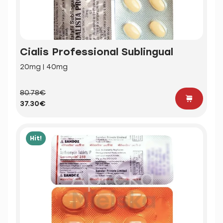
Cialis Professional Sublingual
20mg | 40mg
80.78€
37.30€
Hit!