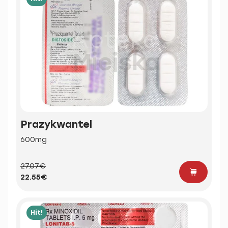
Prazykwantel
600mg
27.07€
22.55€
Hit!