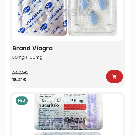
Brand Viagra
50mg | 100mg
24.23€
18.21€
Hit!