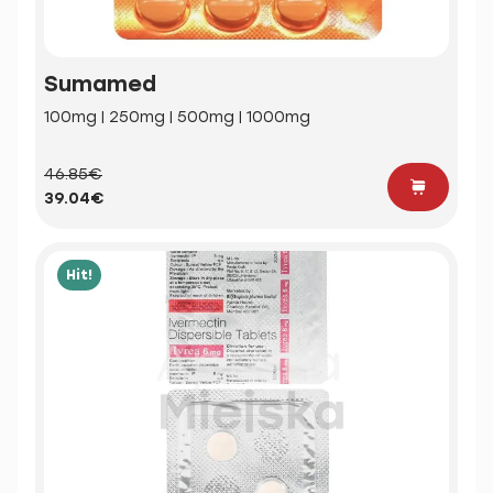
Sumamed
100mg | 250mg | 500mg | 1000mg
46.85€
39.04€
Hit!