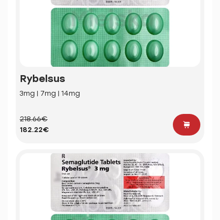
Rybelsus
3mg | 7mg | 14mg
218.66€
182.22€