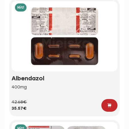
Hit!
Albendazol
400mg
42.68€
35.57€
Hit!