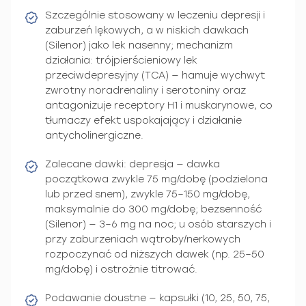
Szczególnie stosowany w leczeniu depresji i
zaburzeń lękowych, a w niskich dawkach
(Silenor) jako lek nasenny; mechanizm
działania: trójpierścieniowy lek
przeciwdepresyjny (TCA) — hamuje wychwyt
zwrotny noradrenaliny i serotoniny oraz
antagonizuje receptory H1 i muskarynowe, co
tłumaczy efekt uspokajający i działanie
antycholinergiczne.
Zalecane dawki: depresja — dawka
początkowa zwykle 75 mg/dobę (podzielona
lub przed snem), zwykle 75–150 mg/dobę,
maksymalnie do 300 mg/dobę; bezsenność
(Silenor) — 3–6 mg na noc; u osób starszych i
przy zaburzeniach wątroby/nerkowych
rozpoczynać od niższych dawek (np. 25–50
mg/dobę) i ostrożnie titrować.
Podawanie doustne — kapsułki (10, 25, 50, 75,