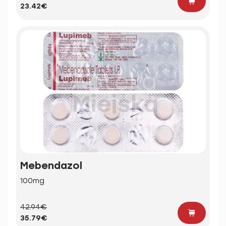
23.42€
Mebendazol
100mg
42.94€
35.79€