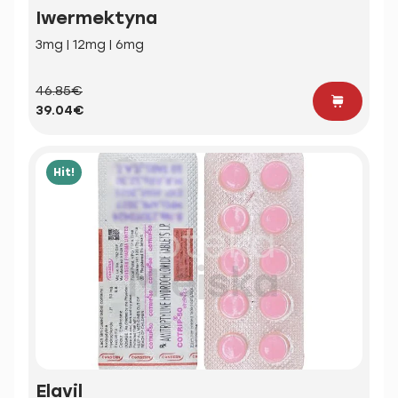
Iwermektyna
3mg | 12mg | 6mg
46.85€
39.04€
Hit!
Elavil