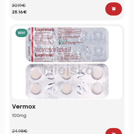
30.19€
25.16€
Hit!
Vermox
100mg
24.98€