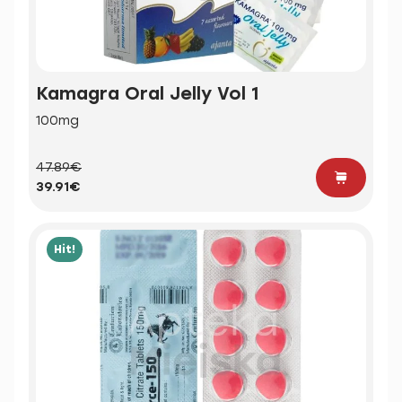
Kamagra Oral Jelly Vol 1
100mg
47.89€
39.91€
Hit!