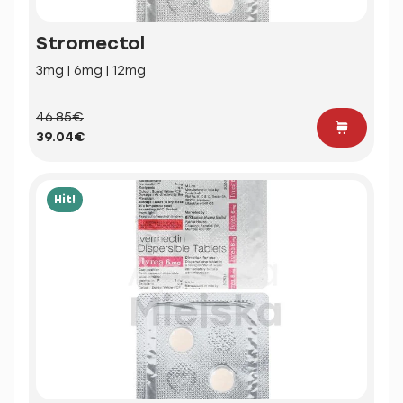
Stromectol
3mg | 6mg | 12mg
46.85€
39.04€
Hit!