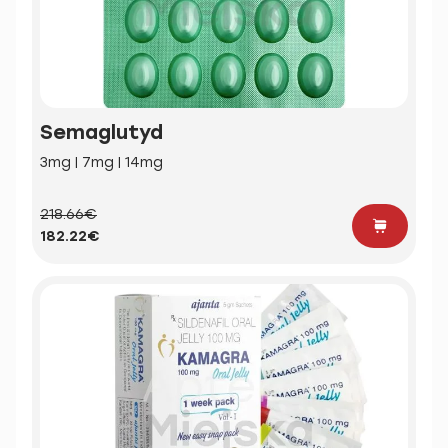
Semaglutyd
3mg | 7mg | 14mg
218.66€
182.22€