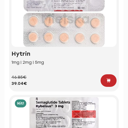
Hytrin
1mg | 2mg | 5mg
46.85€
39.04€
Hit!