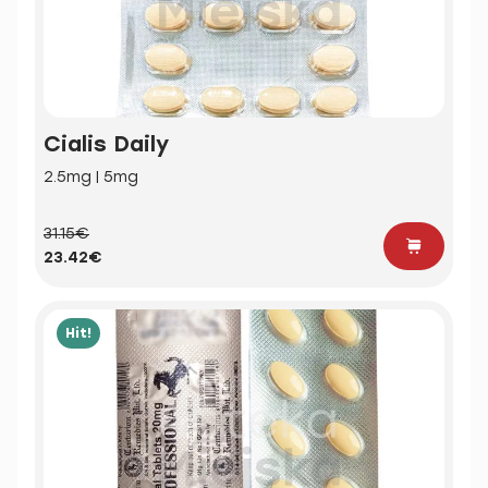
Cialis Daily
2.5mg | 5mg
31.15€
23.42€
Hit!