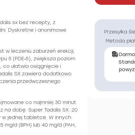
alis sx bez recepty, z
dni. Dyskretne i anonimowe
Przesyłka śl
Metoda pła
st w leczeniu zaburzeń erekcji;
Darmo
ypu 5 (PDE‑5), zwiększa poziom
Stand
 co ułatwia osiągnięcie i
powyż
Tadalis SX zawiera dodatkowo
eczenia przedwczesnego
yjmowane co najmniej 30 minut
 na dobę. Super Tadalis SX: 20
 w jednej tabletce. W innych
 5 mg/d (BPH) lub 40 mg/d (PAH,