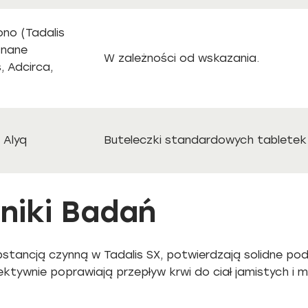
ono (Tadalis
znane
W zależności od wskazania.
, Adcirca,
, Alyq
Buteleczki standardowych tablete
niki Badań
stancją czynną w Tadalis SX, potwierdzają solidne pod
fektywnie poprawiają przepływ krwi do ciał jamistych i