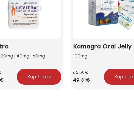
tra
Kamagra Oral Jelly
| 20mg | 40mg | 60mg
100mg
€
65.59€
Kup teraz
Kup ter
5€
49.31€