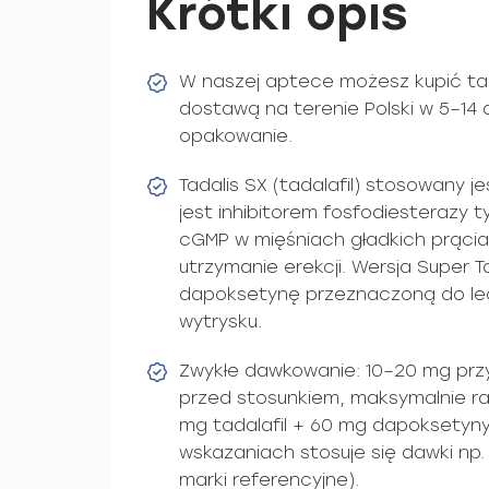
Krótki opis
W naszej aptece możesz kupić tad
dostawą na terenie Polski w 5–14 
opakowanie.
Tadalis SX (tadalafil) stosowany je
jest inhibitorem fosfodiesterazy t
cGMP w mięśniach gładkich prącia,
utrzymanie erekcji. Wersja Super 
dapoksetynę przeznaczoną do l
wytrysku.
Zwykłe dawkowanie: 10–20 mg prz
przed stosunkiem, maksymalnie raz
mg tadalafil + 60 mg dapoksetyny
wskazaniach stosuje się dawki np.
marki referencyjne).