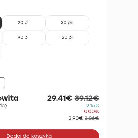
20 pill
30 pill
90 pill
120 pill
+
owita
29.41€
39.12€
tkę
2.16€
0.00€
2.90€
3.86€
Dodaj do koszyka