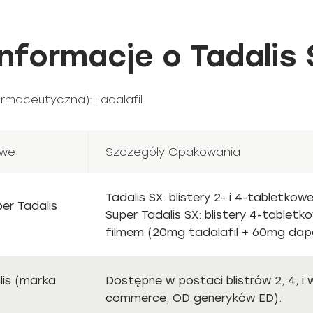
formacje o Tadalis 
rmaceutyczna): Tadalafil
owe
Szczegóły Opakowania
Tadalis SX: blistery 2- i 4-tabletko
per Tadalis
Super Tadalis SX: blistery 4-tabletk
filmem (20mg tadalafil + 60mg dap
alis (marka
Dostępne w postaci blistrów 2, 4, i
commerce, OD generyków ED).