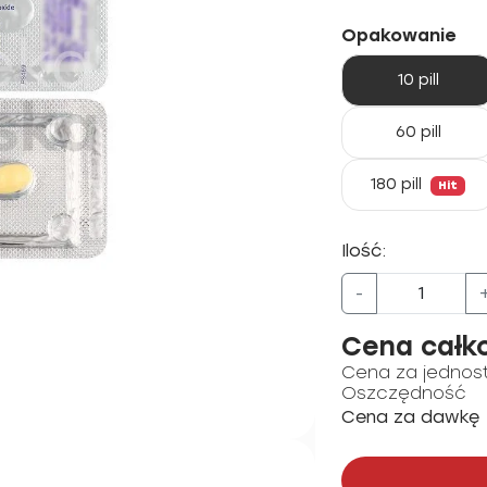
Opakowanie
10 pill
60 pill
180 pill
Hit
Ilość:
-
Cena całk
Cena za jednos
Oszczędność
Cena za dawkę