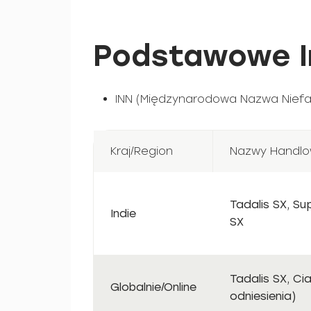
Podstawowe In
INN (Międzynarodowa Nazwa Niefa
Kraj/Region
Nazwy Handl
Tadalis SX, Su
Indie
SX
Tadalis SX, Ci
Globalnie/Online
odniesienia)