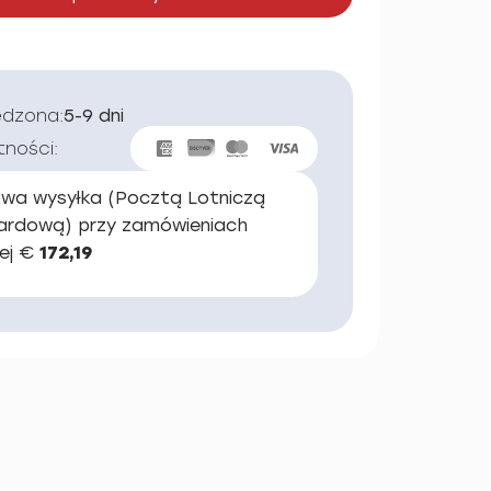
edzona:
5-9 dni
tności:
wa wysyłka (Pocztą Lotniczą
ardową) przy zamówieniach
ej €
172,19