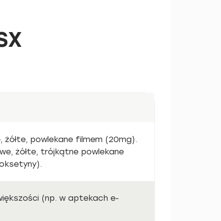
SX
we, żółte, powlekane filmem (20mg).
owe, żółte, trójkątne powlekane
oksetyny).
 większości (np. w aptekach e-