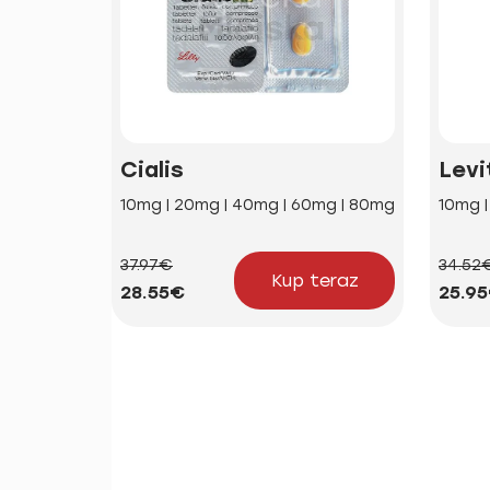
Cialis
Levi
10mg | 20mg | 40mg | 60mg | 80mg
10mg 
37.97€
34.52
Kup teraz
28.55€
25.9