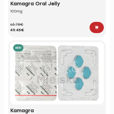
Kamagra Oral Jelly
100mg
65.78€
49.45€
Hit!
Kamagra