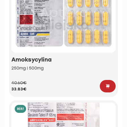
Amoksycylina
250mg | 500mg
40.60€
33.83€
Hit!