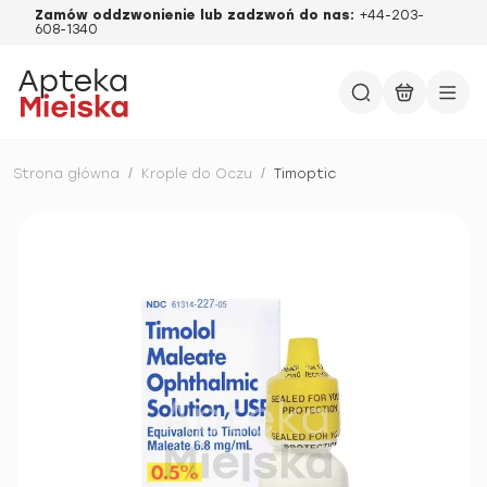
Zamów oddzwonienie lub zadzwoń do nas:
+44-203-
608-1340
Strona główna
/
Krople do Oczu
/
Timoptic