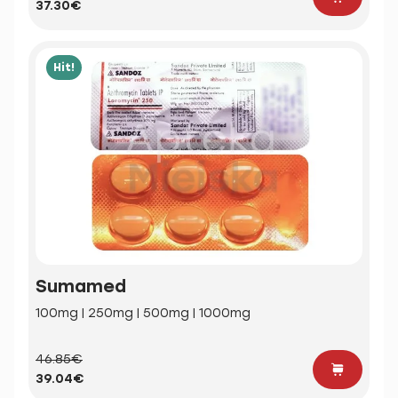
37.30€
Hit!
Sumamed
100mg | 250mg | 500mg | 1000mg
46.85€
39.04€