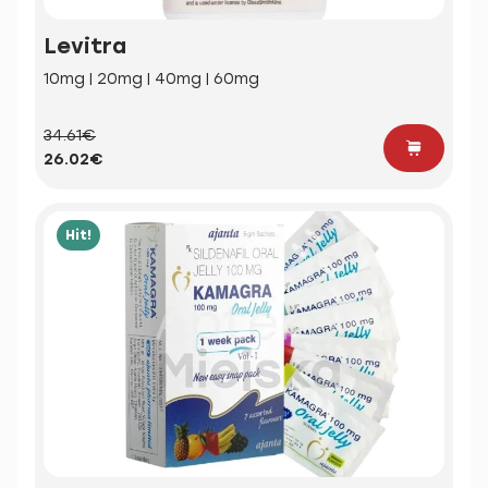
Levitra
10mg | 20mg | 40mg | 60mg
34.61€
26.02€
Hit!