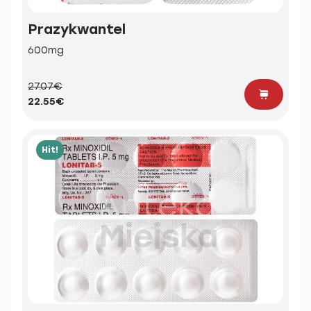
Prazykwantel
600mg
27.07€
22.55€
Hit!