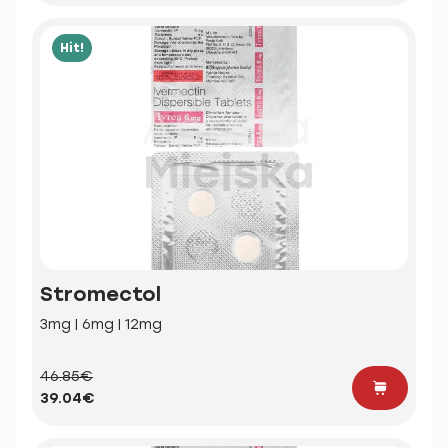
Hit!
Stromectol
3mg | 6mg | 12mg
46.85€
39.04€