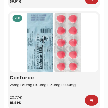
39.91€
Hit!
Cenforce
25mg | 50mg | 100mg | 150mg | 200mg
20.77€
15.61€