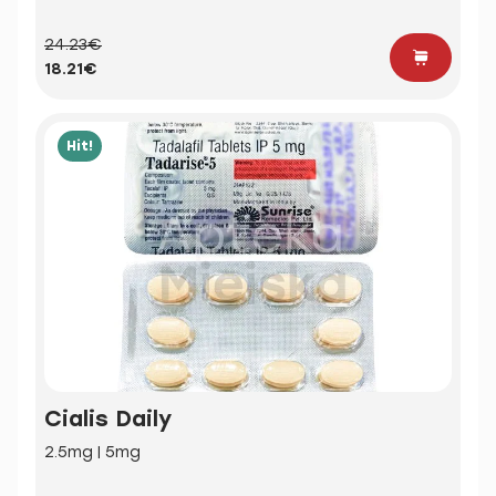
24.23€
18.21€
Hit!
Cialis Daily
2.5mg | 5mg