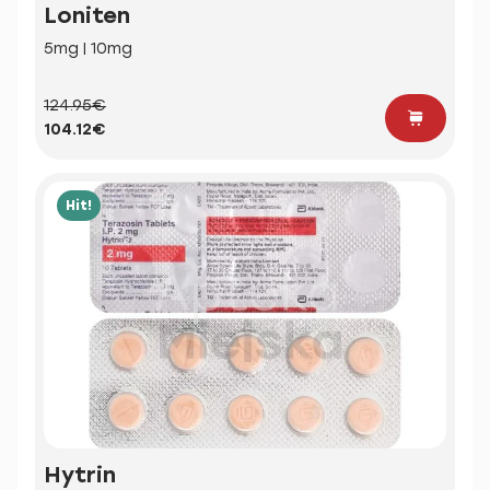
Loniten
5mg | 10mg
124.95€
104.12€
Hit!
Hytrin