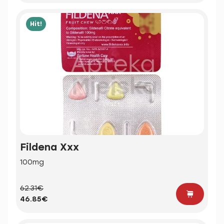
Hit!
Fildena Xxx
100mg
62.31€
46.85€