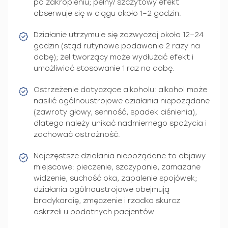
po zakropleniu; pełny/ szczytowy efekt
obserwuje się w ciągu około 1–2 godzin.
Działanie utrzymuje się zazwyczaj około 12–24
godzin (stąd rutynowe podawanie 2 razy na
dobę); żel tworzący może wydłużać efekt i
umożliwiać stosowanie 1 raz na dobę.
Ostrzeżenie dotyczące alkoholu: alkohol może
nasilić ogólnoustrojowe działania niepożądane
(zawroty głowy, senność, spadek ciśnienia),
dlatego należy unikać nadmiernego spożycia i
zachować ostrożność.
Najczęstsze działania niepożądane to objawy
miejscowe: pieczenie, szczypanie, zamazane
widzenie, suchość oka, zapalenie spojówek;
działania ogólnoustrojowe obejmują
bradykardię, zmęczenie i rzadko skurcz
oskrzeli u podatnych pacjentów.