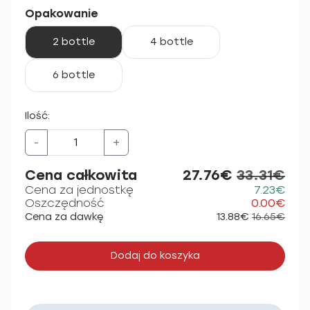
Opakowanie
2 bottle
4 bottle
6 bottle
Ilość:
-
+
Cena całkowita
27.76€
33.31€
Cena za jednostkę
7.23€
Oszczędność
0.00€
Cena za dawkę
13.88€
16.65€
Dodaj do koszyka