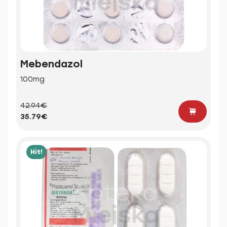
Mebendazol
100mg
42.94€
35.79€
Hit!