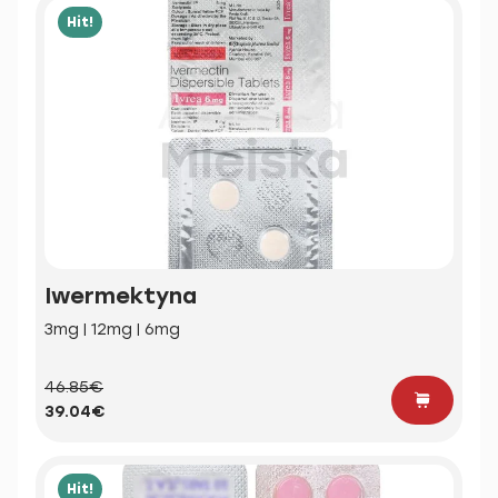
Hit!
Iwermektyna
3mg | 12mg | 6mg
46.85€
39.04€
Hit!