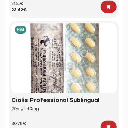
31.15€
23.42€
Hit!
Cialis Professional Sublingual
20mg | 40mg
80.78€