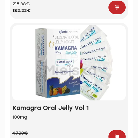
218.66€
182.22€
Kamagra Oral Jelly Vol 1
100mg
47.89€