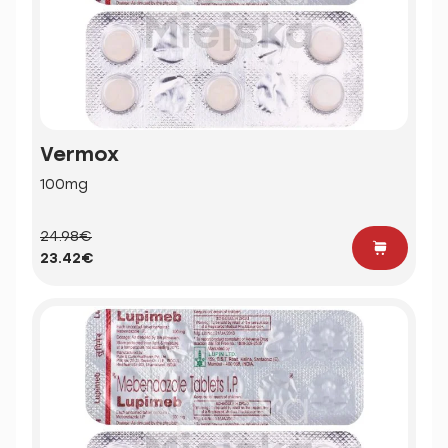
Vermox
100mg
24.98€
23.42€