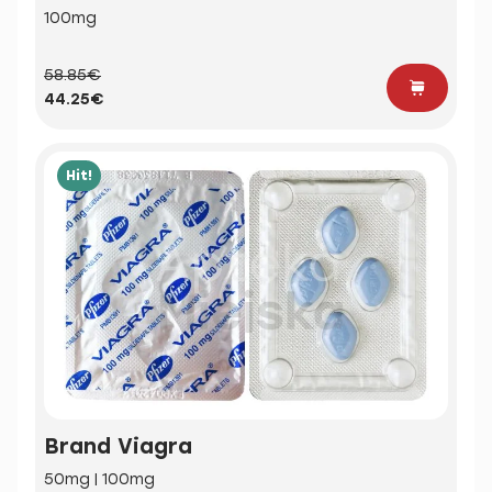
100mg
58.85€
44.25€
Hit!
Brand Viagra
50mg | 100mg