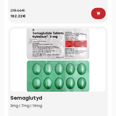
218.66€
182.22€
Semaglutyd
3mg | 7mg | 14mg