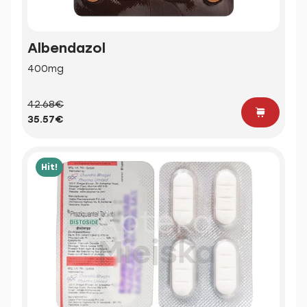
Albendazol
400mg
42.68€
35.57€
Hit!