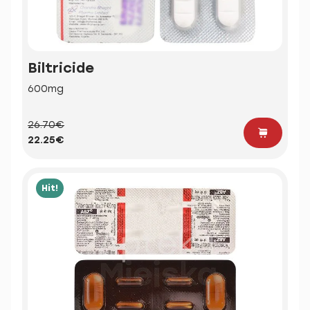
Biltricide
600mg
26.70€
22.25€
Hit!