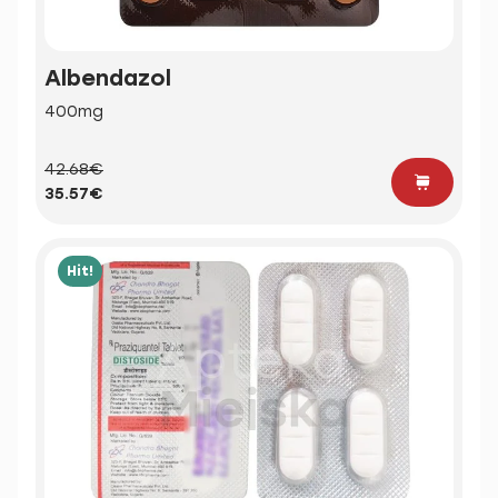
Albendazol
400mg
42.68€
35.57€
Hit!