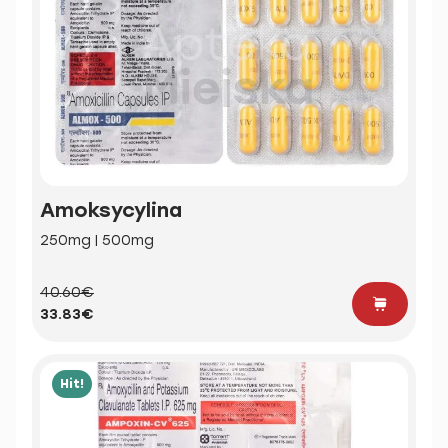
Amoksycylina
250mg | 500mg
40.60€
33.83€
Hit!