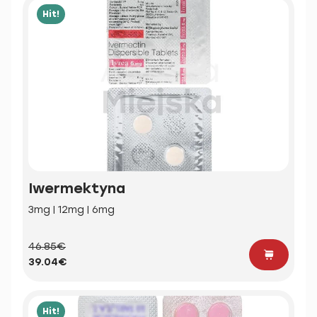
Hit!
Iwermektyna
3mg | 12mg | 6mg
46.85€
39.04€
Hit!