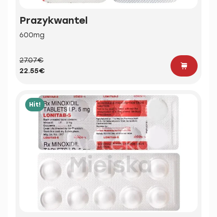
Prazykwantel
600mg
27.07€
22.55€
Hit!