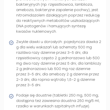
bakteryjnych (np. rzęsistkowica, lamblioza,
ameboza, bakteryjne zapalenie pochwy); jest
nitroimidazolem działającym poprzez redukcję
do reaktywnych metabolitów uszkadzających
DNA patogenów i hamujących syntezę
kwasów nukleinowych.
Zwykłe dawki u dorosłych: pojedyncza dawka 2
g dla wielu wskazań lub schematy 500 mg
raz/dwa razy dziennie przez 3–5 dni; dla
rzęsistkowicy często 2 g jednorazowo lub 500
mg dwa razy dziennie przez 5 dni; dla lambliozy
2 g jednorazowo lub 500 mg raz dziennie
przez 3–5 dni; dla amebozy 2 g dziennie przez
2–3 dni; dla ropnia wątroby 1,5–2 g dziennie
przez 3–5 dni.
Podaje się doustnie (tabletki 250 mg, 500 mg;
dostępna też zawiesina doustna 250 mg/5 ml;
rzadko w warunkach szpitalnych infuzje).