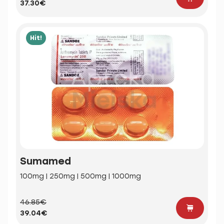
37.30€
Hit!
Sumamed
100mg | 250mg | 500mg | 1000mg
46.85€
39.04€