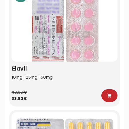
Elavil
10mg | 25mg | 50mg
40.60€
33.83€