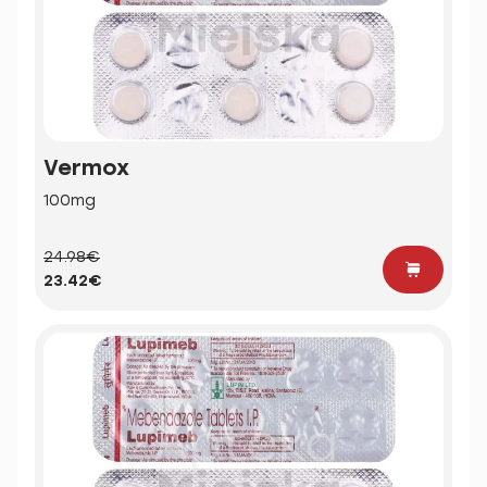
Vermox
100mg
24.98€
23.42€