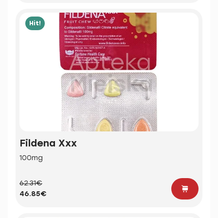
Hit!
Fildena Xxx
100mg
62.31€
46.85€