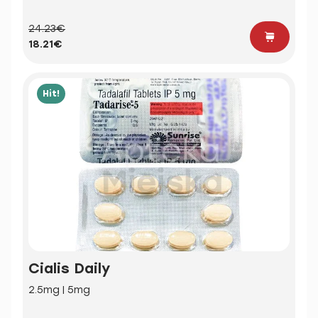
24.23€
18.21€
Hit!
Cialis Daily
2.5mg | 5mg