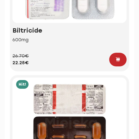
Biltricide
600mg
26.70€
22.25€
Hit!