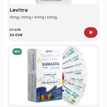
Levitra
10mg | 20mg | 40mg | 60mg
34.61€
26.02€
Hit!