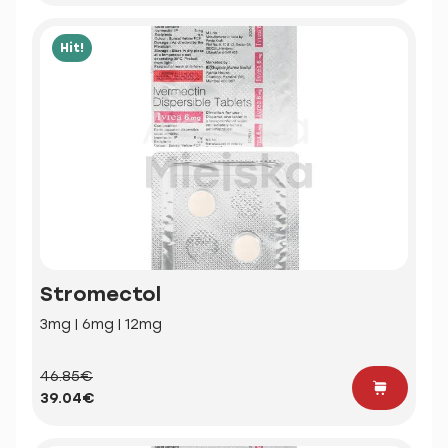
Hit!
Stromectol
3mg | 6mg | 12mg
46.85€
39.04€