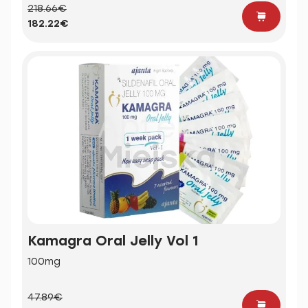
218.66€
182.22€
Kamagra Oral Jelly Vol 1
100mg
47.89€