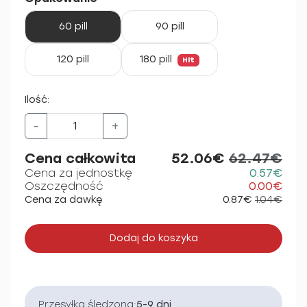
60 pill
90 pill
120 pill
180 pill
Hit
Ilość:
-
+
Cena całkowita
52.06€
62.47€
Cena za jednostkę
0.57€
Oszczędność
0.00€
Cena za dawkę
0.87€
1.04€
Dodaj do koszyka
Przesyłka śledzona:
5-9 dni