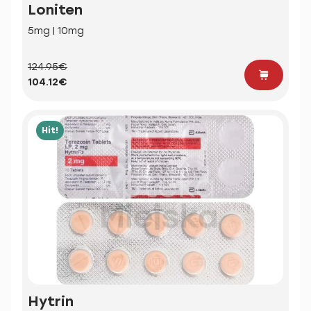
Loniten
5mg | 10mg
124.95€
104.12€
Hit!
Hytrin