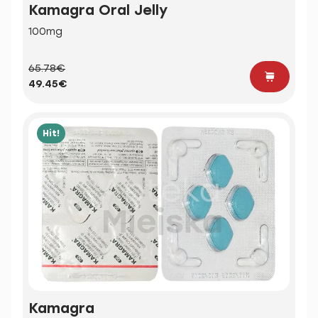
Kamagra Oral Jelly
100mg
65.78€
49.45€
Hit!
Kamagra