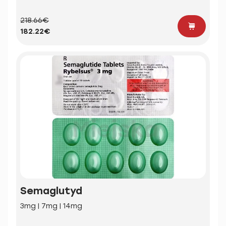
218.66€
182.22€
Semaglutyd
3mg | 7mg | 14mg