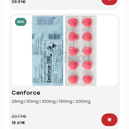
39.91€
Hit!
Cenforce
25mg | 50mg | 100mg | 150mg | 200mg
20.77€
15.61€