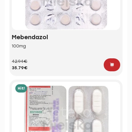
Mebendazol
100mg
42.94€
35.79€
Hit!