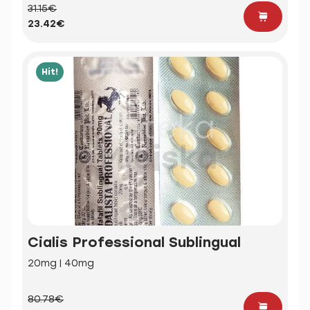
31.15€
23.42€
Hit!
Cialis Professional Sublingual
20mg | 40mg
80.78€