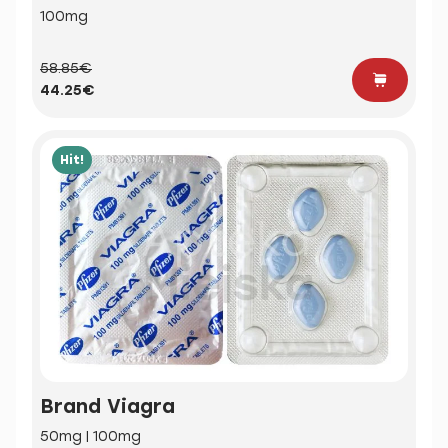
100mg
58.85€
44.25€
Hit!
Brand Viagra
50mg | 100mg