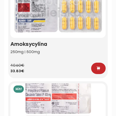
Amoksycylina
250mg | 500mg
40.60€
33.83€
Hit!