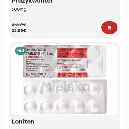
Prazykwantel
600mg
27.07€
22.55€
Hit!
Loniten