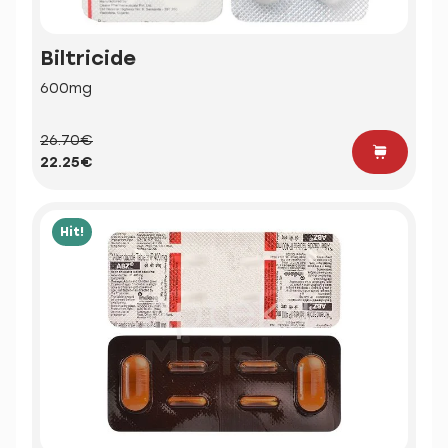
Biltricide
600mg
26.70€
22.25€
Hit!