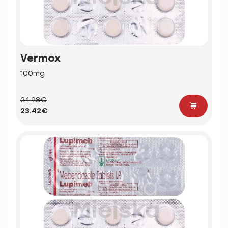
Vermox
100mg
24.98€
23.42€