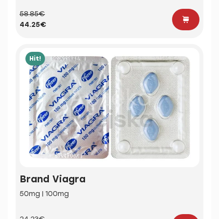
58.85€
44.25€
Hit!
Brand Viagra
50mg | 100mg