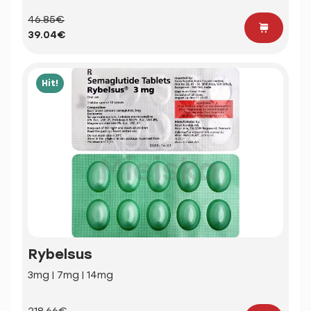
46.85€
39.04€
Hit!
Rybelsus
3mg | 7mg | 14mg