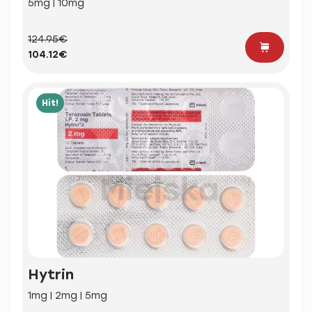
5mg | 10mg
124.95€
104.12€
Hit!
Hytrin
1mg | 2mg | 5mg