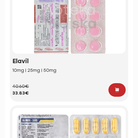
Elavil
10mg | 25mg | 50mg
40.60€
33.83€