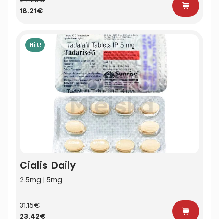
24.23€
18.21€
Hit!
Cialis Daily
2.5mg | 5mg
31.15€
23.42€