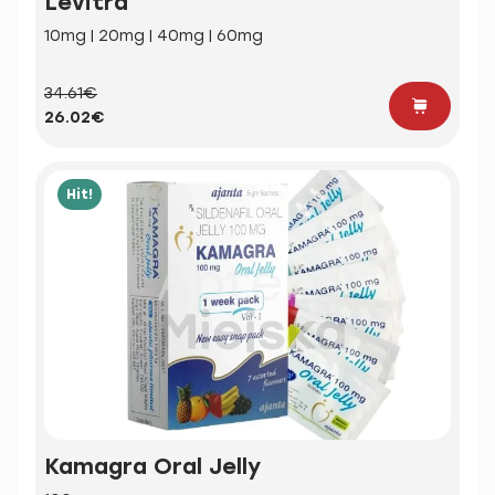
Levitra
10mg | 20mg | 40mg | 60mg
34.61€
26.02€
Hit!
Kamagra Oral Jelly