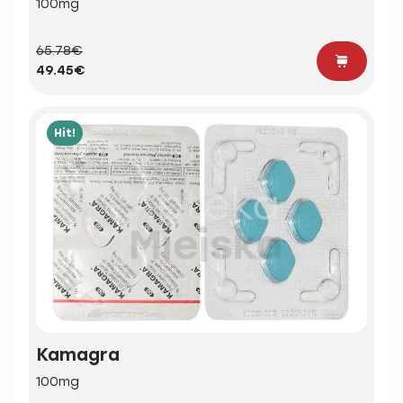
100mg
65.78€
49.45€
Hit!
Kamagra
100mg