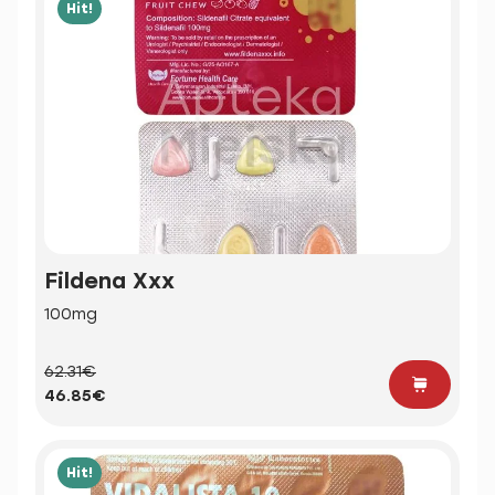
Hit!
Fildena Xxx
100mg
62.31€
46.85€
Hit!