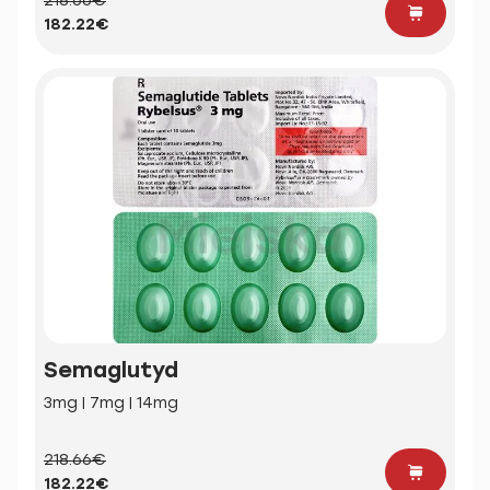
218.66€
182.22€
Semaglutyd
3mg | 7mg | 14mg
218.66€
182.22€