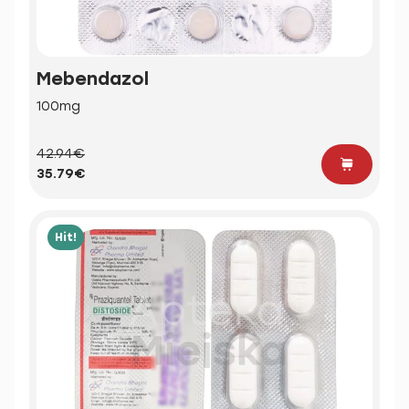
Mebendazol
100mg
42.94€
35.79€
Hit!