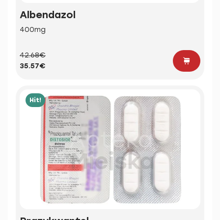
Albendazol
400mg
42.68€
35.57€
Hit!