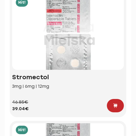
Hit!
Stromectol
3mg | 6mg | 12mg
46.85€
39.04€
Hit!