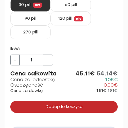
30 pill
60 pill
Hit
90 pill
120 pill
Hit
270 pill
Ilość:
-
+
Cena całkowita
45.11€
54.14€
Cena za jednostkę
1.08€
Oszczędność
0.00€
Cena za dawkę
1.51€
1.81€
Dodaj do koszyka