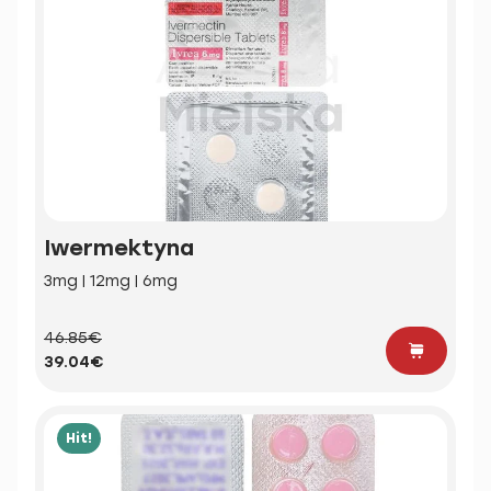
Iwermektyna
3mg | 12mg | 6mg
46.85€
39.04€
Hit!