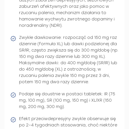
dużych zaburzeń depresyjnych, sezonowych
zaburzeń afektywnych oraz jako pomoc w
rzucaniu palenia; mechanizm działania to
hamowanie wychwytu zwrotnego dopaminy i
noradrenaliny (NDRI).
Zwykłe dawkowanie: rozpocząć od 150 mg raz
dziennie (formuła XL) lub dawki podzielonej dla
SR/IR; często zwiększa się do 300 mg/dobę (np.
150 mg dwa razy dziennie lub 300 mg XL).
Maksymalne dawki: do 400 mg/dobę (SR/IR) lub
do 450 mg/dobę (XL) z ostrożnością; w
rzucaniu palenia zwykle 150 mg przez 3 dni,
potem 150 mg dwa razy dziennie.
Podaje się doustnie w postaci tabletek: IR (75
mg, 100 mg), SR (100 mg, 150 mg) i XL/XR (150
mg, 200 mg, 300 mg).
Efekt przeciwdepresyjny zwykle obserwuje się
po 2–4 tygodniach stosowania, choć niektóre