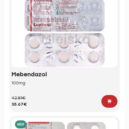
Mebendazol
100mg
42.81€
35.67€
Hit!