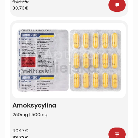
40.47€
33.73€
Amoksycylina
250mg | 500mg
40.47€
33.73€