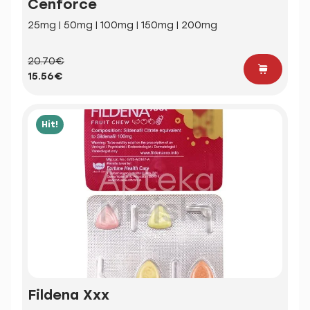
Cenforce
25mg | 50mg | 100mg | 150mg | 200mg
20.70€
15.56€
Hit!
Fildena Xxx