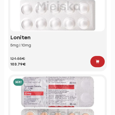
Loniten
5mg | 10mg
124.55€
103.79€
Hit!