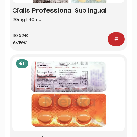
Cialis Professional Sublingual
20mg | 40mg
80.52€
37.19€
Hit!