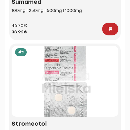
Sumamed
100mg | 250mg | 500mg | 1000mg
46.70€
38.92€
Hit!
Stromectol