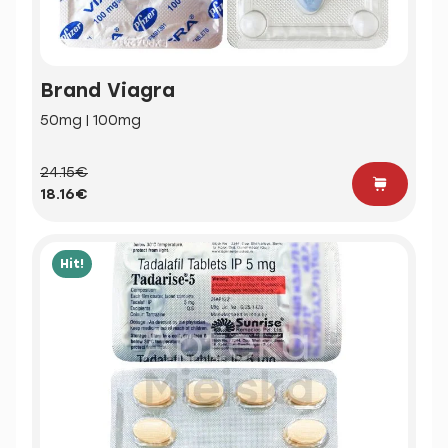
Brand Viagra
50mg | 100mg
24.15€
18.16€
Hit!