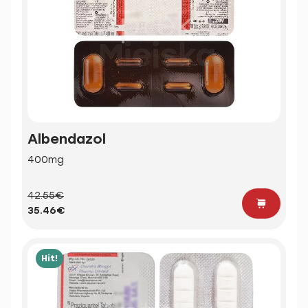
Albendazol
400mg
42.55€
35.46€
Hit!