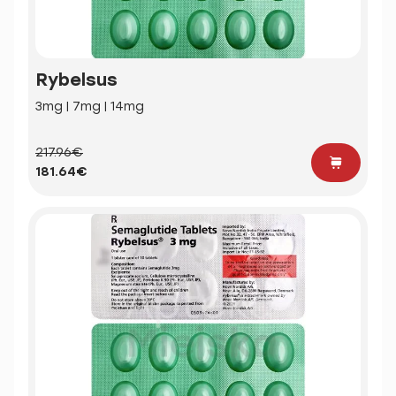
Rybelsus
3mg | 7mg | 14mg
217.96€
181.64€