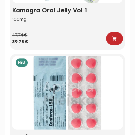
Kamagra Oral Jelly Vol 1
100mg
47.74€
39.78€
Hit!