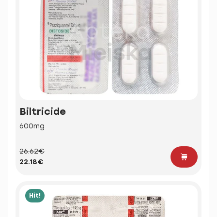
Biltricide
600mg
26.62€
22.18€
Hit!