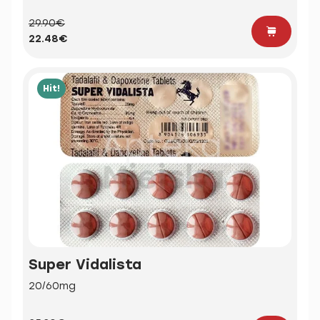
29.90€
22.48€
Hit!
Super Vidalista
20/60mg