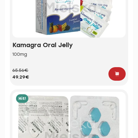
Kamagra Oral Jelly
100mg
65.56€
49.29€
Hit!