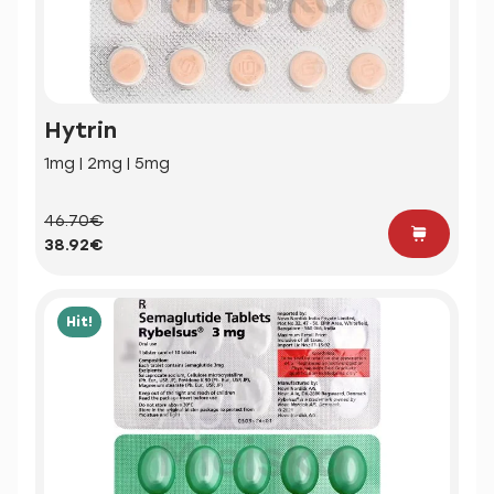
Hytrin
1mg | 2mg | 5mg
46.70€
38.92€
Hit!