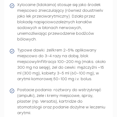
Xylocaine (lidokaina) stosuje się jako środek
miejscowo znieczulający (również doustnie/iv
jako lek przeciwarytmiczny). Działa przez
blokadę napięciowozależnych kanałów
sodowych w błonach nerwowych,
uniemożliwiając przewodzenie bodźców
bólowych.
Typowe dawki: żel/krem 2–5% aplikowany
miejscowo do 3–4 razy na dobę; blok
miejscowy/infiltracja 100–200 mg (maks. około
300 mg na sesję); żel do cewki: mężczyźni ~15
ml (300 mg), kobiety 3–5 ml (60–100 mg); w
arytmii komorowej 50–100 mg i.v. bolus.
Postacie podania: roztwory do wstrzyknięć
(ampułki), żele i kremy miejscowe, spray,
plaster (np. Versatis), kartridże do
stomatologii oraz podanie dożylne w leczeniu
arytmii.