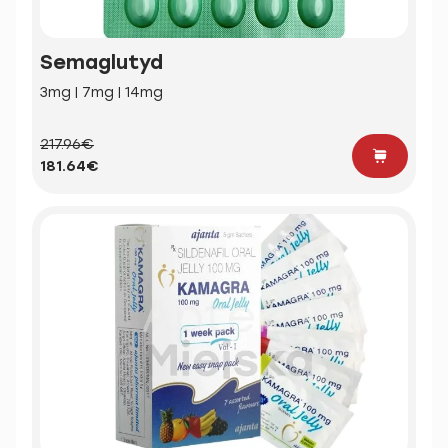
Semaglutyd
3mg | 7mg | 14mg
217.96€
181.64€