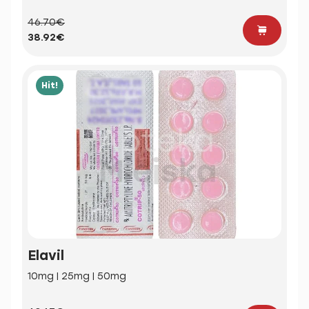
46.70€
38.92€
Hit!
Elavil
10mg | 25mg | 50mg