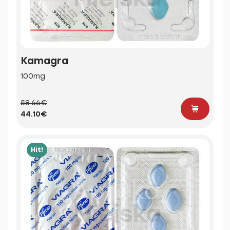
Kamagra
100mg
58.66€
44.10€
Hit!