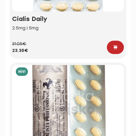
Cialis Daily
2.5mg | 5mg
31.05€
23.35€
Hit!