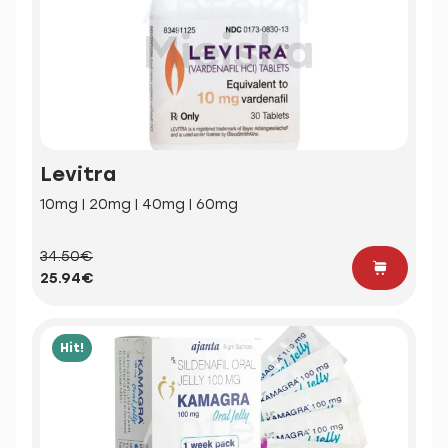
Levitra
10mg | 20mg | 40mg | 60mg
34.50€
25.94€
Hit!