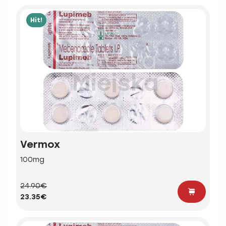
Hit!
Vermox
100mg
24.90€
23.35€