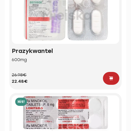
Prazykwantel
600mg
26.98€
22.48€
Hit!