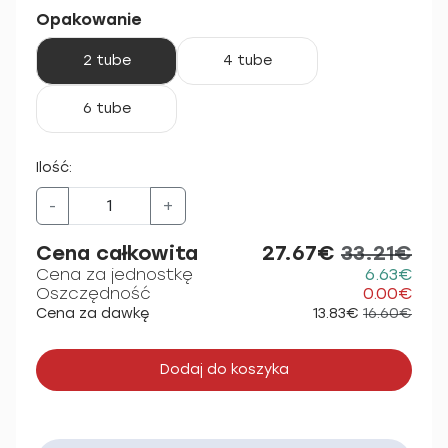
Opakowanie
2 tube
4 tube
6 tube
Ilość:
-
+
Cena całkowita
27.67€
33.21€
Cena za jednostkę
6.63€
Oszczędność
0.00€
Cena za dawkę
13.83€
16.60€
Dodaj do koszyka