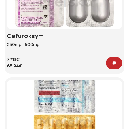
Cefuroksym
250mg | 500mg
79.13€
65.94€