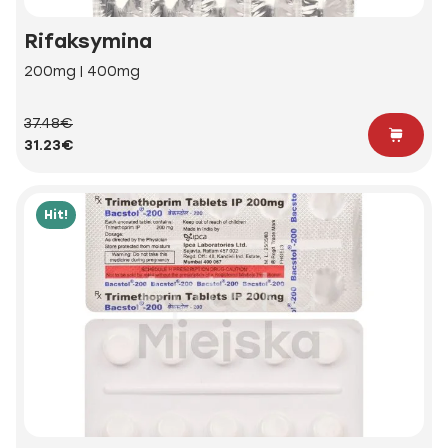
Rifaksymina
200mg | 400mg
37.48€
31.23€
Hit!