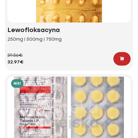
Lewofloksacyna
250mg | 500mg | 750mg
39.56€
32.97€
Hit!