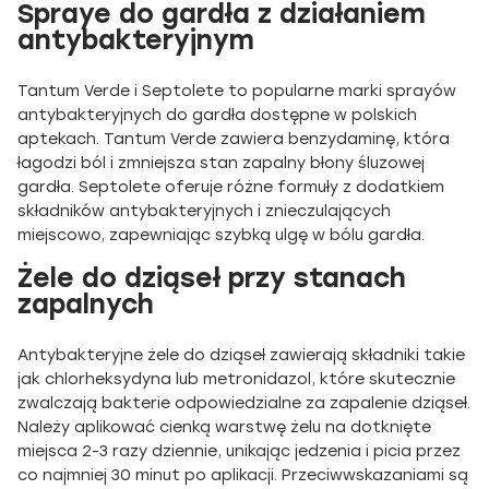
Spraye do gardła z działaniem
antybakteryjnym
Tantum Verde i Septolete to popularne marki sprayów
antybakteryjnych do gardła dostępne w polskich
aptekach. Tantum Verde zawiera benzydaminę, która
łagodzi ból i zmniejsza stan zapalny błony śluzowej
gardła. Septolete oferuje różne formuły z dodatkiem
składników antybakteryjnych i znieczulających
miejscowo, zapewniając szybką ulgę w bólu gardła.
Żele do dziąseł przy stanach
zapalnych
Antybakteryjne żele do dziąseł zawierają składniki takie
jak chlorheksydyna lub metronidazol, które skutecznie
zwalczają bakterie odpowiedzialne za zapalenie dziąseł.
Należy aplikować cienką warstwę żelu na dotknięte
miejsca 2-3 razy dziennie, unikając jedzenia i picia przez
co najmniej 30 minut po aplikacji. Przeciwwskazaniami są