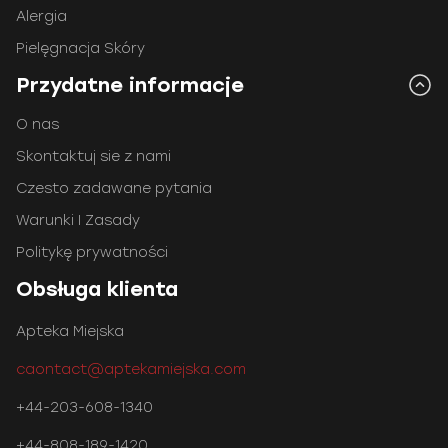
Alergia
Pielęgnacja Skóry
Przydatne informacje
O nas
Skontaktuj sie z nami
Czesto zadawane pytania
Warunki I Zasady
Politykę prywatności
Obsługa klienta
Apteka Miejska
caontact@aptekamiejska.com
+44-203-608-1340
+44-808-189-1420