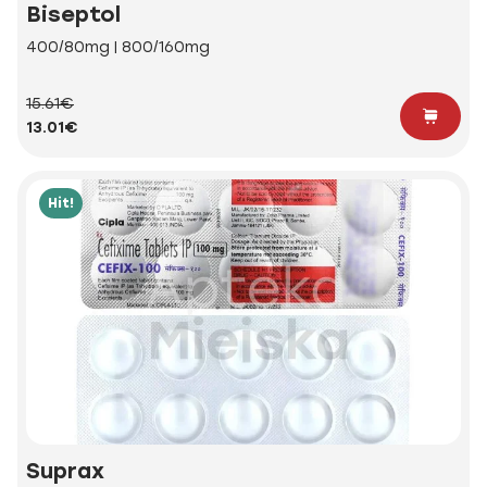
Biseptol
400/80mg | 800/160mg
15.61€
13.01€
Hit!
Suprax