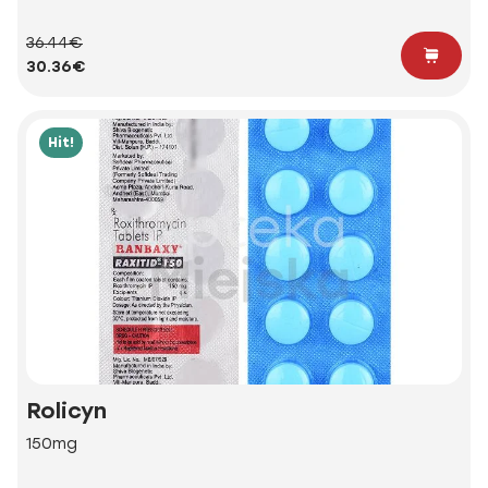
36.44€
30.36€
Hit!
Rolicyn
150mg