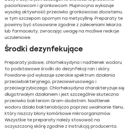
paciorkowcom i gronkowcom. Mupirocyna wykazuje
wysoką aktywność przeciwko gronkowcowi złocistemu,
w tym szczepom opornym na metycyllinę. Preparaty te
powinny być stosowane zgodnie z zaleceniami lekarza
lub farmaceuty, zwracając uwagę na możliwe reakcje
uczuleniowe.
Środki dezynfekujące
Preparaty jodowe, chlorheksydyna i nadtlenek wodoru
to podstawowe środki do dezynfekcji ran i skóry.
Powidone-jod wykazuje szerokie spektrum działania
przeciwbakteryjnego, przeciwwirusowego i
przeciwgrzybiczego. Chlorheksydyna charakteryzuje się
długotrwałym działaniem i jest szczególnie skuteczna
przeciwko bakteriom Gram-dodatnim. Nadtlenek
wodoru działa bakteriobójczo poprzez uwalnianie tlenu,
który niszczy błony komórkowe mikroorganizmów.
Wszystkie te preparaty należy stosować na
oczyszczoną skórę zgodnie z instrukcją producenta.