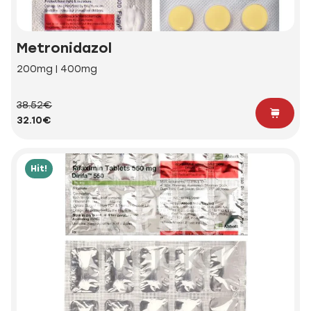
Metronidazol
200mg | 400mg
38.52€
32.10€
Hit!