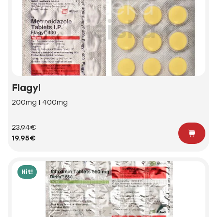
Flagyl
200mg | 400mg
23.94€
19.95€
Hit!