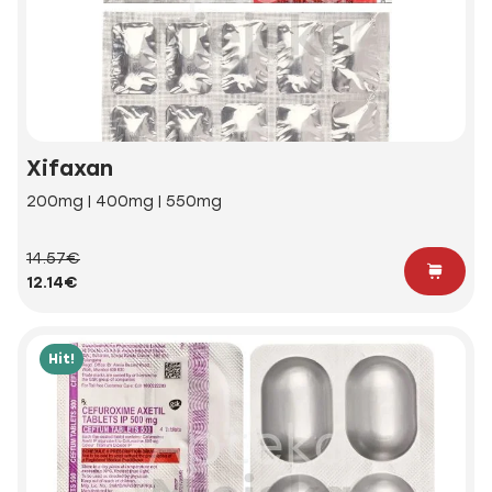
Xifaxan
200mg | 400mg | 550mg
14.57€
12.14€
Hit!