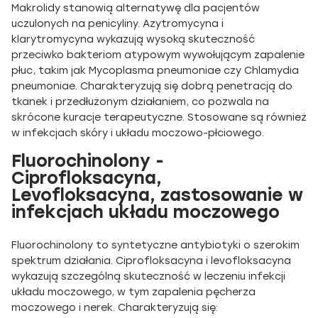
Makrolidy stanowią alternatywę dla pacjentów
uczulonych na penicyliny. Azytromycyna i
klarytromycyna wykazują wysoką skuteczność
przeciwko bakteriom atypowym wywołującym zapalenie
płuc, takim jak Mycoplasma pneumoniae czy Chlamydia
pneumoniae. Charakteryzują się dobrą penetracją do
tkanek i przedłużonym działaniem, co pozwala na
skrócone kuracje terapeutyczne. Stosowane są również
w infekcjach skóry i układu moczowo-płciowego.
Fluorochinolony -
Ciprofloksacyna,
Levofloksacyna, zastosowanie w
infekcjach układu moczowego
Fluorochinolony to syntetyczne antybiotyki o szerokim
spektrum działania. Ciprofloksacyna i levofloksacyna
wykazują szczególną skuteczność w leczeniu infekcji
układu moczowego, w tym zapalenia pęcherza
moczowego i nerek. Charakteryzują się: