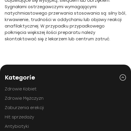
objawiające się wysypką, świądem lub obrzękiem.
Sygnałami ostrzegawczymi wymagającymi
natychmiastowego przerwania stosowania są: silny ból,
krwawienie, trudności w oddychaniu lub objawy reakcji
anafilaktycznej. W przypadku przypadkowego
połknięcia większej ilości preparatu należy
skontaktować się z lekarzem lub centrum zatruć.
Kategorie
Zdrowie Kobiet
Zdrowie Mężczyzn
Zaburzenia erekcji
Hit sprzedaży
Antybiotyki