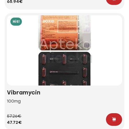
65.94€
Hit!
Vibramycin
100mg
57.26€
47.72€