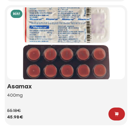
Hit!
Asamax
400mg
55.18€
45.98€