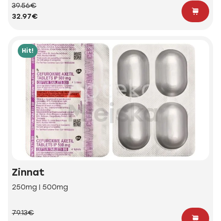
39.56€
32.97€
Hit!
Zinnat
250mg | 500mg
79.13€