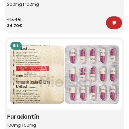
200mg | 100mg
41.64€
34.70€
Hit!
Furadantin
100mg | 50mg