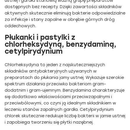
ustnej i gardła stanowią ważną grupę preparatów
dostępnych bez recepty. Dzięki zawartości składników
aktywnych skutecznie eliminują bakterie odpowiedzialne
za infekcje i stany zapalne w obrębie górnych dróg
oddechowych.
Płukanki i pastylki z
chlorheksydyną, benzydaminą,
cetylpirydynium
Chlorheksydyna to jeden z najskuteczniejszych
składników antybakteryjnych używanych w
preparatach do płukania jamy ustnej. Wykazuje szerokie
spektrum działania przeciwko bakteriom gram-
dodatnim i gram-ujemnym. Benzydamina charakteryzuje
się dodatkowo właściwościami przeciwzapalnymi i
przeciwbólowymi, co czyni ją idealnym składnikiem w
leczeniu stanów zapalnych gardła. Cetylpirydynium
chlorek skutecznie redukuje liczbę bakterii w jamie ustnej
i zapobiega tworzeniu się płytki nazębnej.