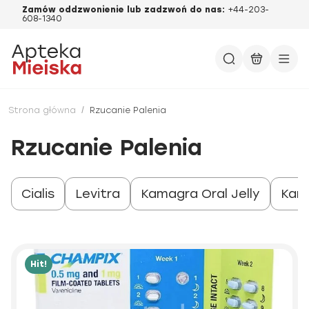
Zamów oddzwonienie lub zadzwoń do nas:
+44-203-
608-1340
Strona główna
/
Rzucanie Palenia
Rzucanie Palenia
Cialis
Levitra
Kamagra Oral Jelly
Kam
Hit!