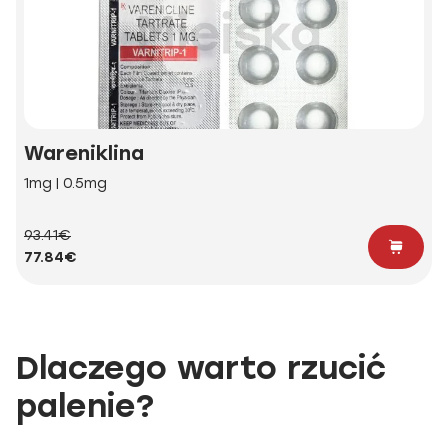
Wareniklina
1mg | 0.5mg
93.41€
77.84€
Dlaczego warto rzucić
palenie?