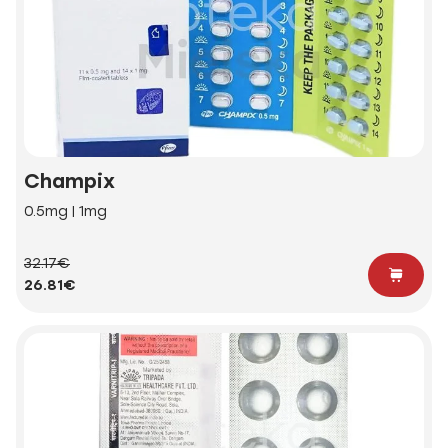
Champix
0.5mg | 1mg
32.17€
26.81€