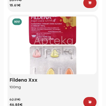
20.77€
15.61€
Hit!
Fildena Xxx
100mg
62.31€
46.85€