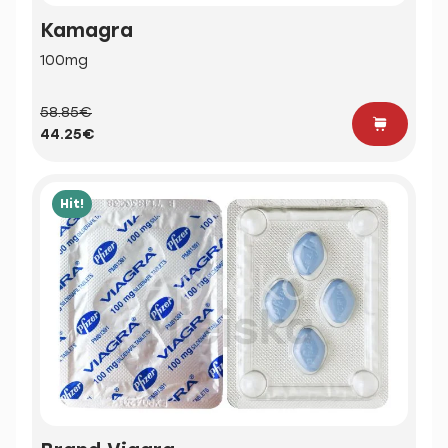
Kamagra
100mg
58.85€
44.25€
Hit!