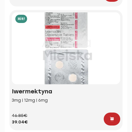
Hit!
Iwermektyna
3mg | 12mg | 6mg
46.85€
39.04€