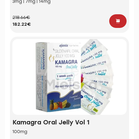
3mg | 7mg | 14mg
218.66€
182.22€
Kamagra Oral Jelly Vol 1
100mg