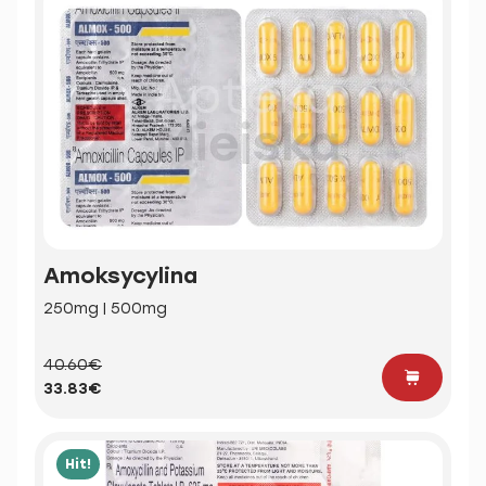
Amoksycylina
250mg | 500mg
40.60€
33.83€
Hit!