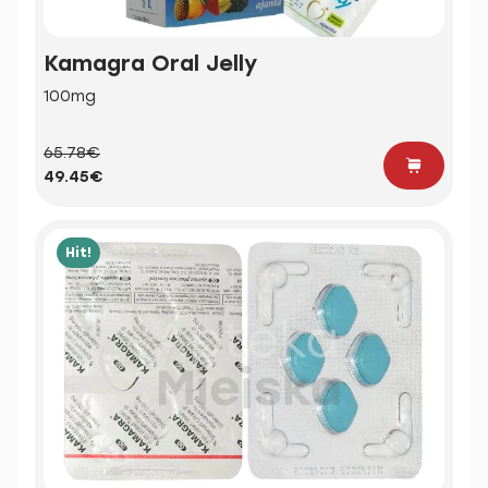
Kamagra Oral Jelly
100mg
65.78€
49.45€
Hit!