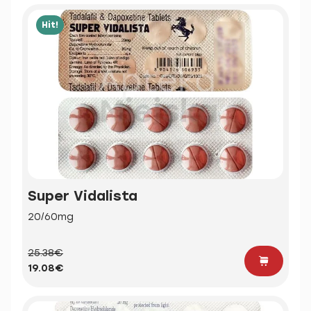
Hit!
Super Vidalista
20/60mg
25.38€
19.08€