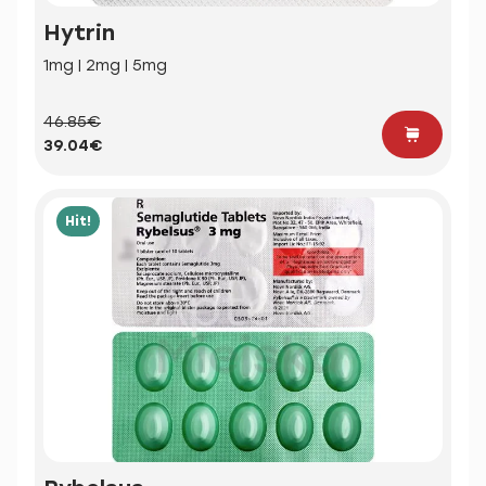
Hytrin
1mg | 2mg | 5mg
46.85€
39.04€
Hit!