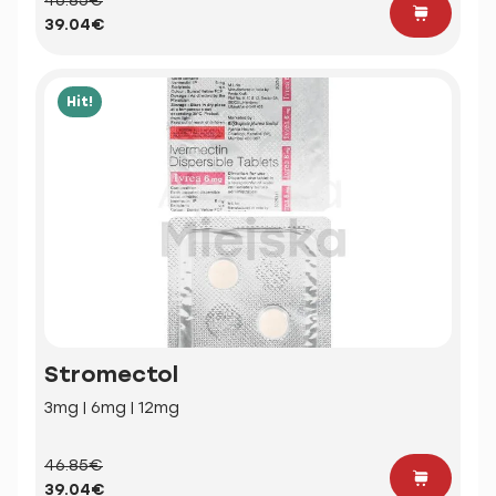
46.85€
39.04€
Hit!
Stromectol
3mg | 6mg | 12mg
46.85€
39.04€