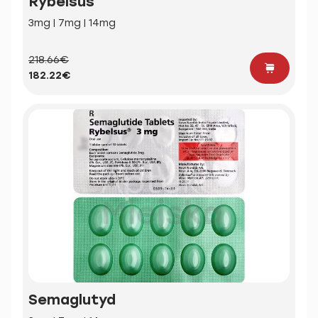
Rybelsus
3mg | 7mg | 14mg
218.66€
182.22€
Semaglutyd