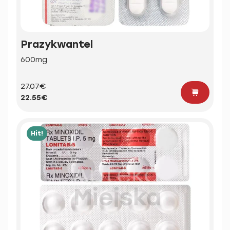
Prazykwantel
600mg
27.07€
22.55€
Hit!