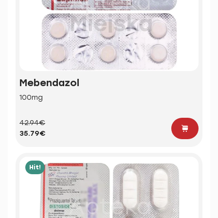
Mebendazol
100mg
42.94€
35.79€
Hit!