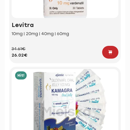
Levitra
10mg | 20mg | 40mg | 60mg
34.61€
26.02€
Hit!