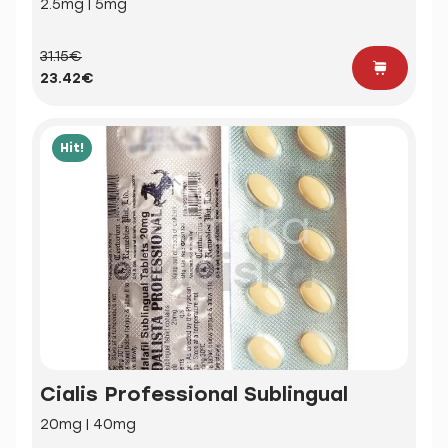
2.5mg | 5mg
31.15€
23.42€
Hit!
Cialis Professional Sublingual
20mg | 40mg