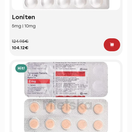
Loniten
5mg | 10mg
124.95€
104.12€
Hit!