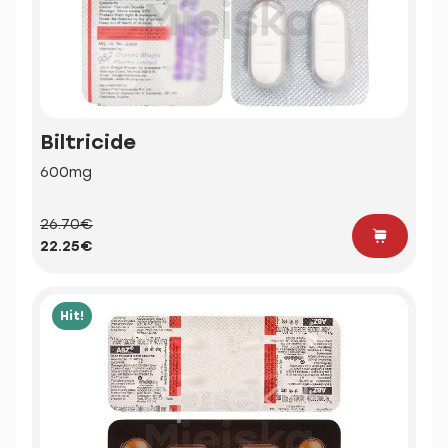
Biltricide
600mg
26.70€
22.25€
Hit!