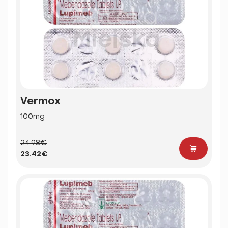
Vermox
100mg
24.98€
23.42€