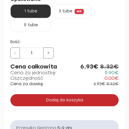
1 tube
3 tube
Hit
5 tube
Ilość:
-
+
Cena całkowita
6.93€
8.32€
Cena za jednostkę
5.90€
Oszczędność
0.00€
Cena za dawkę
6.93€
8.32€
Dodaj do koszyka
Przesyłka śledzona:
5-9 dni