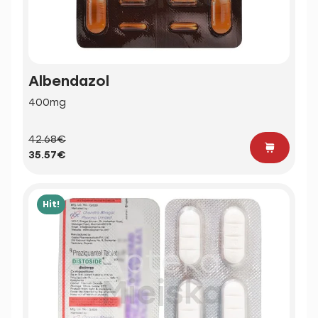
Albendazol
400mg
42.68€
35.57€
Hit!