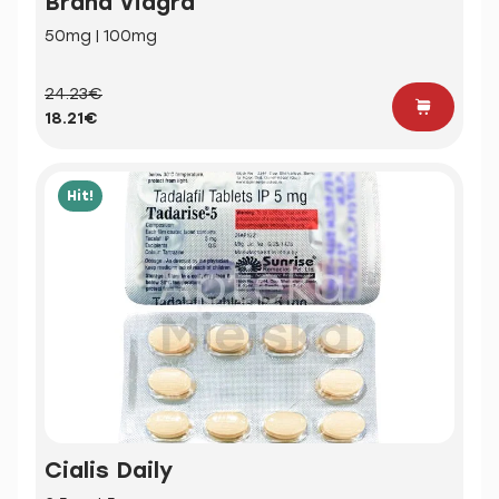
Brand Viagra
50mg | 100mg
24.23€
18.21€
Hit!
Cialis Daily