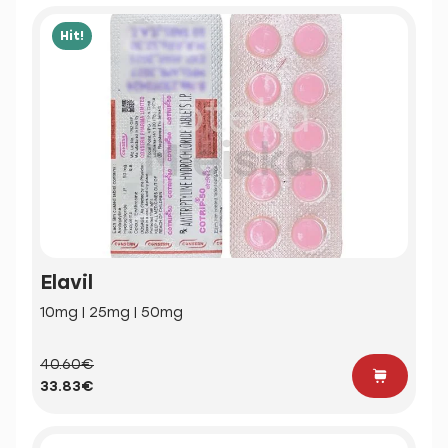
Hit!
Elavil
10mg | 25mg | 50mg
40.60€
33.83€