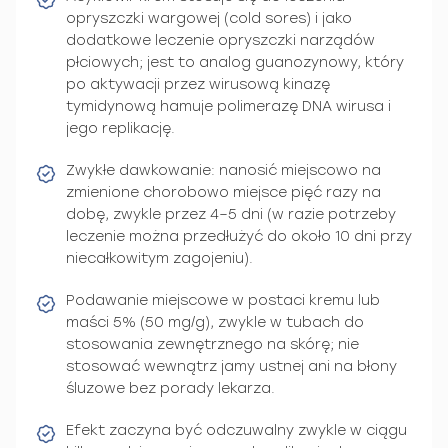
opryszczki wargowej (cold sores) i jako
dodatkowe leczenie opryszczki narządów
płciowych; jest to analog guanozynowy, który
po aktywacji przez wirusową kinazę
tymidynową hamuje polimerazę DNA wirusa i
jego replikację.
Zwykłe dawkowanie: nanosić miejscowo na
zmienione chorobowo miejsce pięć razy na
dobę, zwykle przez 4–5 dni (w razie potrzeby
leczenie można przedłużyć do około 10 dni przy
niecałkowitym zagojeniu).
Podawanie miejscowe w postaci kremu lub
maści 5% (50 mg/g), zwykle w tubach do
stosowania zewnętrznego na skórę; nie
stosować wewnątrz jamy ustnej ani na błony
śluzowe bez porady lekarza.
Efekt zaczyna być odczuwalny zwykle w ciągu