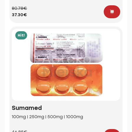
80.78€
37.30€
Hit!
Sumamed
100mg | 250mg | 500mg | 1000mg