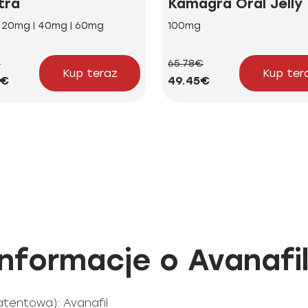
tra
Kamagra Oral Jelly
| 20mg | 40mg | 60mg
100mg
€
65.78€
Kup teraz
Kup ter
2€
49.45€
formacje o Avanafil
tentowa): Avanafil