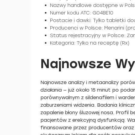
Nazwy handlowe dostępne w Pols
Numer kodu ATC: G04BE10
Postacie i dawki: Tylko tabletki 
Producenci w Polsce: Menarini (p
Status rejestracyjny w Polsce: Z
Kategoria: Tylko na receptę (Rx)
Najnowsze Wy
Najnowsze analizy i metaanalizy poró
działania — już około 15 minut po pod
porównywalnym z sildenafilem i warden
zaburzeniami widzenia. Badania klinicz
zapalenie błony śluzowej nosa. Profil
pacjentów z erekcyjną dysfunkcją. W
finansowane przez producentów oraz ba