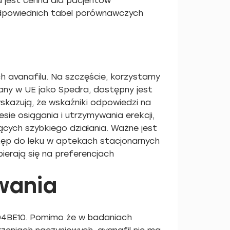
a jest cenna dla pacjentów
dpowiednich tabel porównawczych
h avanafilu. Na szczęście, korzystamy
wany w UE jako Spedra, dostępny jest
kazują, że wskaźniki odpowiedzi na
ie osiągania i utrzymywania erekcji,
cych szybkiego działania. Ważne jest
tęp do leku w aptekach stacjonarnych
ierają się na preferencjach
wania
 G04BE10. Pomimo że w badaniach