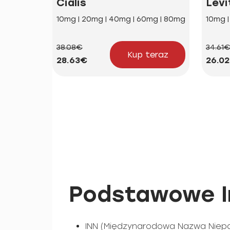
Cialis
Levi
10mg | 20mg | 40mg | 60mg | 80mg
10mg 
38.08€
34.61
Kup teraz
28.63€
26.0
Podstawowe In
INN (Międzynarodowa Nazwa Niepa