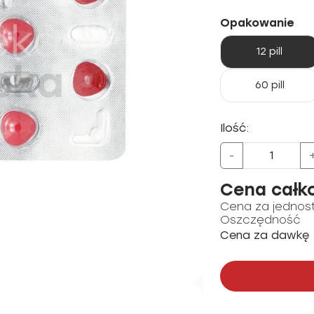
Opakowanie
12 pill
60 pill
Ilość:
-
Cena całk
Cena za jednos
Oszczędność
Cena za dawkę