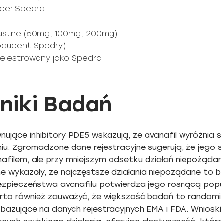
ce: Spedra
doustne (50mg, 100mg, 200mg)
roducent Spedry)
arejestrowany jako Spedra
niki Badań
wnujące inhibitory PDE5 wskazują, że avanafil wyróżni
aniu. Zgromadzone dane rejestracyjne sugerują, że jego
afilem, ale przy mniejszym odsetku działań niepożąda
ne wykazały, że najczęstsze działania niepożądane to b
 bezpieczeństwa avanafilu potwierdza jego rosnącą pop
arto również zauważyć, że większość badań to random
zujące na danych rejestracyjnych EMA i FDA. Wnioski kl