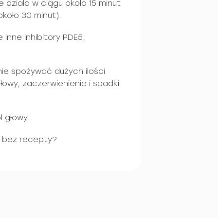
e działa w ciągu około 15 minut
koło 30 minut).
e inne inhibitory PDE5,
nie spożywać dużych ilości
łowy, zaczerwienienie i spadki
 głowy.
l bez recepty?