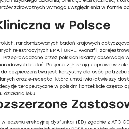
cych szybkiego działania, oferując elastyczność, któr
pertów zdrowotnych wymaga uwzględnienia w formie o
liniczna w Polsce
erokich, randomizowanych badań krajowych dotyczącyc
nych rejestracyjnych EMA i URPL. Avanafil, zarejestro
 Przeprowadzane przez polskich lekarzy obserwacje ws
narodowych badań. Pacjenci zgłaszają poprawę w zakres
 do bezpieczeństwa jest korzystny dla osób potrzebują
anych oraz e-recepta, która umożliwia łatwiejszy dos
e decyzje terapeutyczne w polskim kontekście często op
 działania leku.
Rozszerzone Zastoso
e w leczeniu erekcyjnej dysfunkcji (ED) zgodnie z ATC