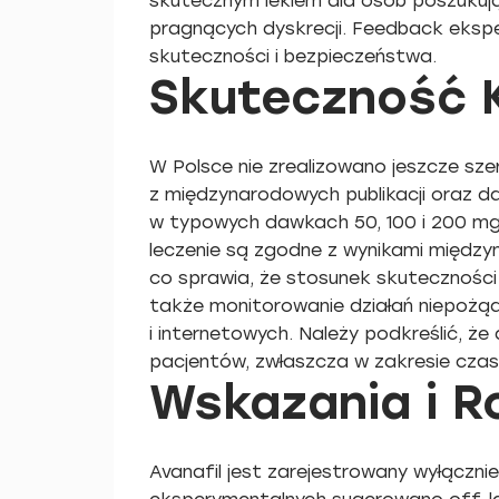
skutecznym lekiem dla osób poszukują
pragnących dyskrecji. Feedback eks
skuteczności i bezpieczeństwa.
Skuteczność K
W Polsce nie zrealizowano jeszcze sz
z międzynarodowych publikacji oraz da
w typowych dawkach 50, 100 i 200 mg.
leczenie są zgodne z wynikami między
co sprawia, że stosunek skuteczności
także monitorowanie działań niepożąd
i internetowych. Należy podkreślić, ż
pacjentów, zwłaszcza w zakresie czasu
Wskazania i 
Avanafil jest zarejestrowany wyłączni