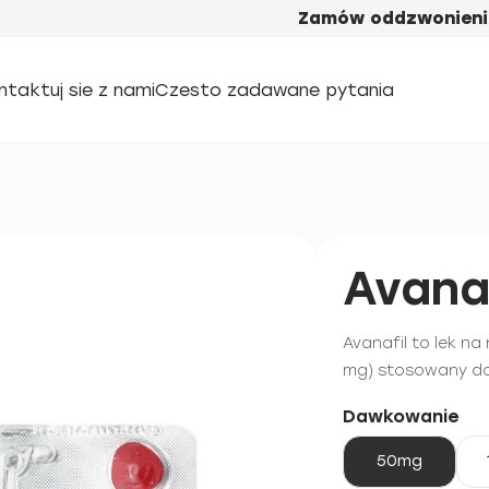
Zamów oddzwonieni
ntaktuj sie z nami
Czesto zadawane pytania
Avanaf
Avanafil to lek na
mg) stosowany dor
Dawkowanie
50mg