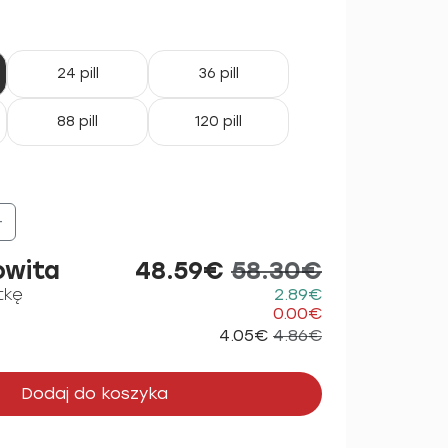
24 pill
36 pill
88 pill
120 pill
+
owita
48.59€
58.30€
tkę
2.89€
0.00€
4.05€
4.86€
Dodaj do koszyka