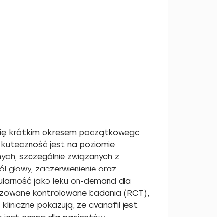
a się krótkim okresem początkowego
 skuteczność jest na poziomie
nych, szczególnie związanych z
ól głowy, zaczerwienienie oraz
ularność jako leku on-demand dla
izowane kontrolowane badania (RCT),
iniczne pokazują, że avanafil jest