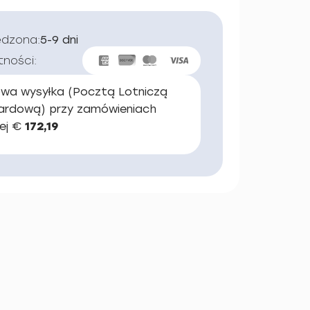
edzona:
5-9 dni
tności:
wa wysyłka (Pocztą Lotniczą
ardową) przy zamówieniach
ej €
172,19