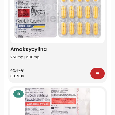
Amoksycylina
250mg | 500mg
40.47€
33.73€
Hit!