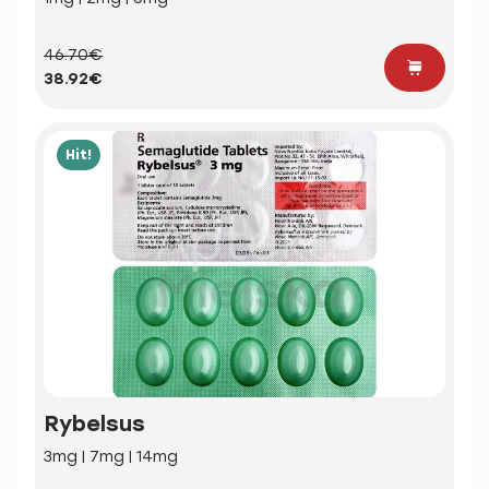
46.70€
38.92€
Hit!
Rybelsus
3mg | 7mg | 14mg