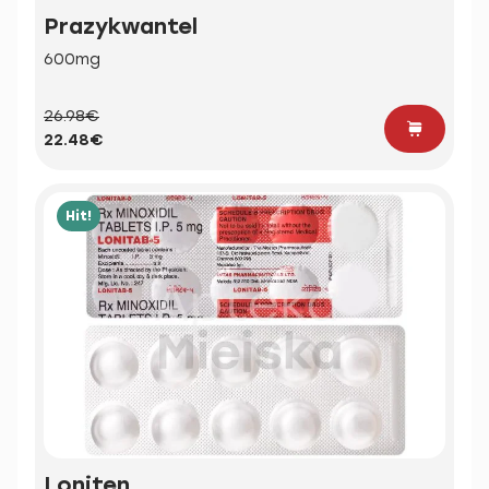
Prazykwantel
600mg
26.98€
22.48€
Hit!
Loniten