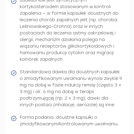
Budesonide jest syntetycznym
kortykosteroidem stosowanym w kontroli
zapalenia — w formie kapsułek doustnych do
leczenia chorób zapalnych jelit (np. choroba
Leśniowskiego-Crohna) oraz w innych
postaciach do leczenia astmy oskrzelowej i
alergii; mechanizm działania polega na
wiązaniu receptorów glikokortykoidowych i
hamowaniu produkcji cytokin oraz migracji
komórek zapalnych.
Standardowa dawka dla doustnych kapsułek
o zmodyfikowanym uwalnianiu wynosi zwykle 9
mg na dobę w fazie indukcji remisji (często 3 ×
3 mg) i ok. 6 mg na dobę w terapii
podtrzymującej (np. 2 × 3 mg); dawki dla
innych postaci (inhalacje, aerozole) są inne.
Forma podania: doustne kapsułki o
zmodyfikowanym/kontrolowanym uwalnianiu.