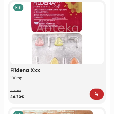
Hit!
Fildena Xxx
100mg
62.11€
46.70€