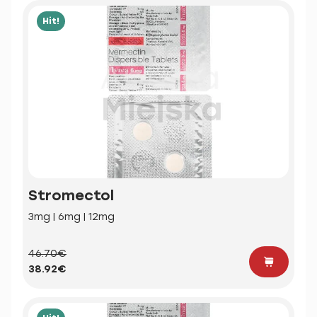
Hit!
Stromectol
3mg | 6mg | 12mg
46.70€
38.92€