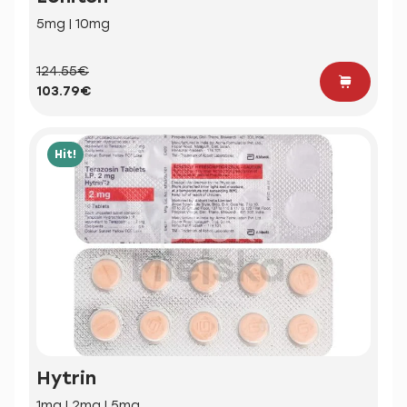
5mg | 10mg
124.55€
103.79€
Hit!
Hytrin
1mg | 2mg | 5mg