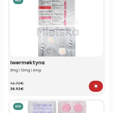
Hit!
Iwermektyna
3mg | 12mg | 6mg
46.70€
38.92€
Hit!