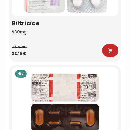
Biltricide
600mg
26.62€
22.18€
Hit!