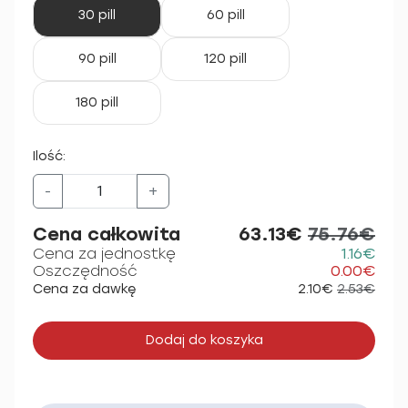
30 pill
60 pill
90 pill
120 pill
180 pill
Ilość:
-
+
Cena całkowita
63.13€
75.76€
Cena za jednostkę
1.16€
Oszczędność
0.00€
Cena za dawkę
2.10€
2.53€
Dodaj do koszyka