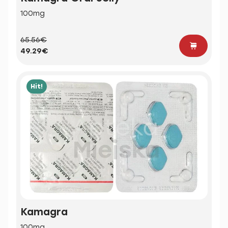
100mg
65.56€
49.29€
Hit!
Kamagra
100mg