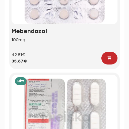
Mebendazol
100mg
42.81€
35.67€
Hit!