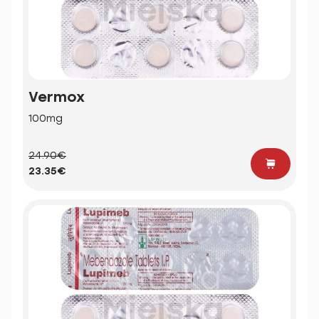
Vermox
100mg
24.90€
23.35€