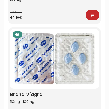
58.66€
44.10€
Hit!
Brand Viagra
50mg | 100mg