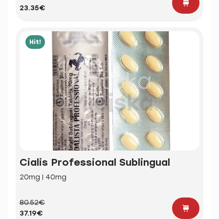
23.35€
Hit!
Cialis Professional Sublingual
20mg | 40mg
80.52€
37.19€