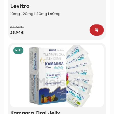
Levitra
10mg | 20mg | 40mg | 60mg
34.50€
25.94€
Hit!
Kamagra Oral Jelly