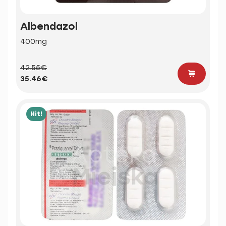
Albendazol
400mg
42.55€
35.46€
Hit!