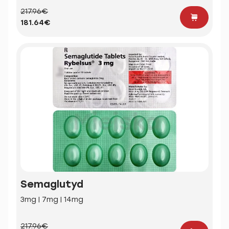
217.96€
181.64€
Semaglutyd
3mg | 7mg | 14mg
217.96€