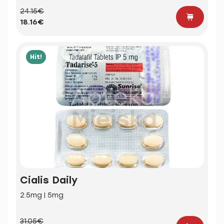
24.15€
18.16€
Hit!
Cialis Daily
2.5mg | 5mg
31.05€