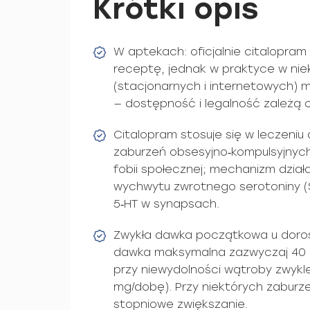
Krótki opis
W aptekach: oficjalnie citalopra
receptę, jednak w praktyce w ni
(stacjonarnych i internetowych) m
— dostępność i legalność zależą o
Citalopram stosuje się w leczeniu
zaburzeń obsesyjno‑kompulsyjnych
fobii społecznej; mechanizm dzia
wychwytu zwrotnego serotoniny (
5‑HT w synapsach.
Zwykła dawka początkowa u doros
dawka maksymalna zazwyczaj 40 m
przy niewydolności wątroby zwykl
mg/dobę). Przy niektórych zaburze
stopniowe zwiększanie.