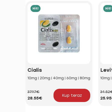
Hit!
Hit!
Cialis
Levi
10mg | 20mg | 40mg | 60mg | 80mg
10mg 
37.97€
34.52
Kup teraz
28.55€
25.9