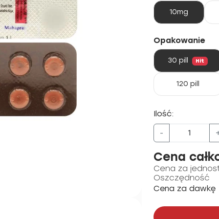
10mg
Opakowanie
30 pill
Hit
120 pill
Ilość:
-
Cena całk
Cena za jednos
Oszczędność
Cena za dawkę