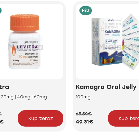
Hit!
tra
Kamagra Oral Jelly
| 20mg | 40mg | 60mg
100mg
€
65.59€
Kup teraz
Kup ter
5€
49.31€