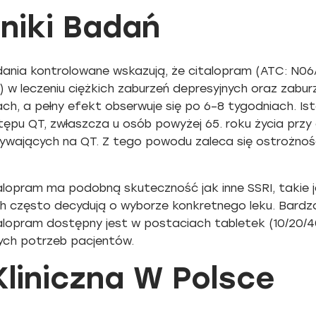
niki Badań
ania kontrolowane wskazują, że citalopram (ATC: N0
I) w leczeniu ciężkich zaburzeń depresyjnych oraz zab
ach, a pełny efekt obserwuje się po 6–8 tygodniach. I
tępu QT, zwłaszcza u osób powyżej 65. roku życia pr
wających na QT. Z tego powodu zaleca się ostrożnoś
opram ma podobną skuteczność jak inne SSRI, takie jak
ych często decydują o wyborze konkretnego leku. Bardz
talopram dostępny jest w postaciach tabletek (10/20/
ych potrzeb pacjentów.
liniczna W Polsce