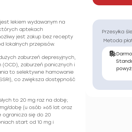
m jest lekiem wydawanym na
ektórych aptekach
Przesyłka śl
ożliwy jest zakup bez recepty
Metoda pła
d lokalnych przepisów.
Darmo
 dużych zaburzeń depresyjnych,
Stand
 (OCD), zaburzeń panicznych i
powyż
łania to selektywne hamowanie
SSRI), co zwiększa dostępność
łych to 20 mg raz na dobę;
g/dobę (u osób ≥65 lat oraz
e ogranicza się do 20
niach start od 10 mg i