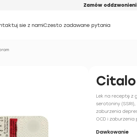
Zamów oddzwonieni
ntaktuj sie z nami
Czesto zadawane pytania
pram
Cital
Lek na receptę z
serotoniny (SSRI)
zaburzenia depres
OCD i zaburzenia 
Dawkowanie