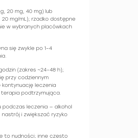
g, 20 mg, 40 mg) lub
, 20 mg/mL); rzadko dostępne
nie w wybranych placówkach
na się zwykle po 1–4
ia.
godzin (zakres ~24–48 h);
ię przy codziennym
ę kontynuację leczenia
o terapia podtrzymująca.
u podczas leczenia — alkohol
nastrój i zwiększać ryzyko
e to nudności; inne często