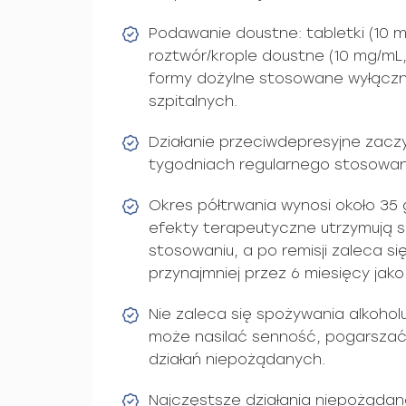
Podawanie doustne: tabletki (10 m
roztwór/krople doustne (10 mg/mL
formy dożylne stosowane wyłącz
szpitalnych.
Działanie przeciwdepresyjne zaczy
tygodniach regularnego stosowan
Okres półtrwania wynosi około 35 
efekty terapeutyczne utrzymują s
stosowaniu, a po remisji zaleca si
przynajmniej przez 6 miesięcy jak
Nie zaleca się spożywania alkohol
może nasilać senność, pogarszać 
działań niepożądanych.
Najczęstsze działania niepożądan