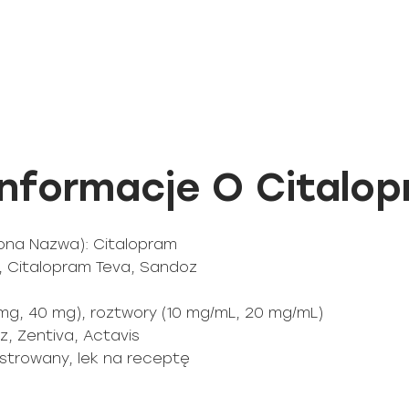
nformacje O Citalop
ona Nazwa): Citalopram
l, Citalopram Teva, Sandoz
0 mg, 40 mg), roztwory (10 mg/mL, 20 mg/mL)
, Zentiva, Actavis
jestrowany, lek na receptę