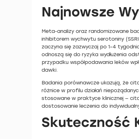
Najnowsze Wy
Meta-analizy oraz randomizowane bad
inhibitorem wychwytu serotoniny (SSR
zaczyna się zazwyczaj po 1–4 tygodni
odnoszą się do ryzyka wydłużenia ods
przypadku współpodawania leków wpły
dawki.
Badania porównawcze ukazują, że cital
różnice w profilu działań niepożądan
stosowane w praktyce klinicznej — ci
dostosowanie leczenia do indywidualn
Skuteczność K