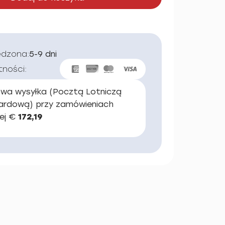
edzona:
5-9 dni
tności:
wa wysyłka (Pocztą Lotniczą
ardową) przy zamówieniach
ej €
172,19