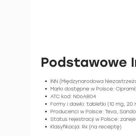
Podstawowe I
INN (Międzynarodowa Niezastrzeż
Marki dostępne w Polsce: Ciprami
ATC kod: N06AB04
Formy i dawki: tabletki (10 mg, 2
Producenci w Polsce: Teva, Sandoz
Status rejestracji w Polsce: zare
Klasyfikacja: Rx (na receptę)