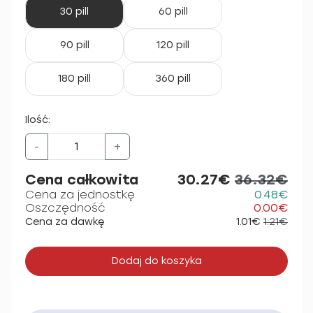
30 pill
60 pill
90 pill
120 pill
180 pill
360 pill
Ilość:
-
+
Cena całkowita
30.27€
36.32€
Cena za jednostkę
0.48€
Oszczędność
0.00€
Cena za dawkę
1.01€
1.21€
Dodaj do koszyka