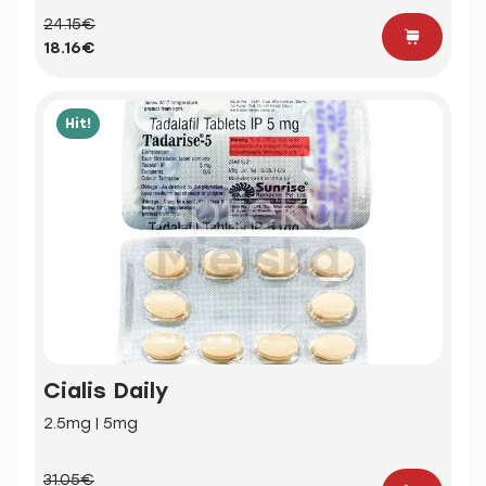
24.15€
18.16€
Hit!
Cialis Daily
2.5mg | 5mg
31.05€