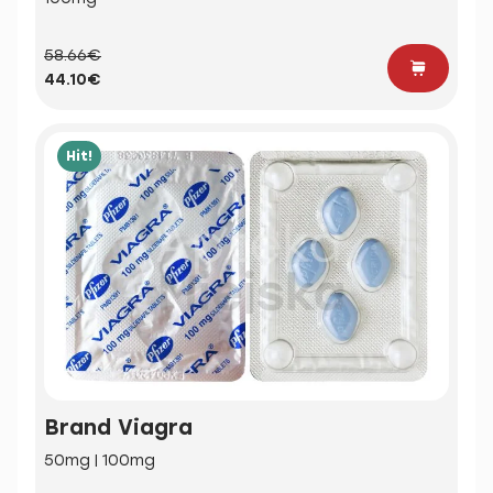
58.66€
44.10€
Hit!
Brand Viagra
50mg | 100mg