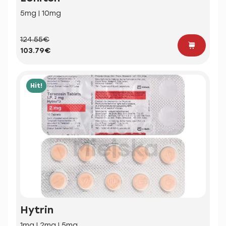
5mg | 10mg
124.55€
103.79€
Hit!
Hytrin
1mg | 2mg | 5mg