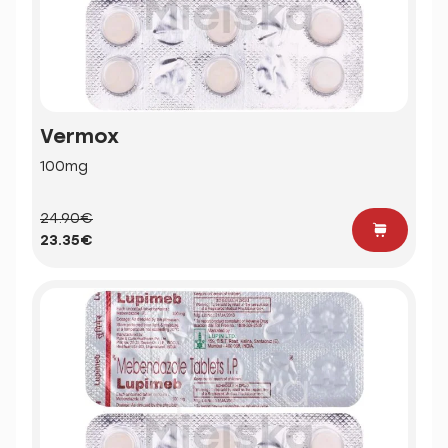
Vermox
100mg
24.90€
23.35€