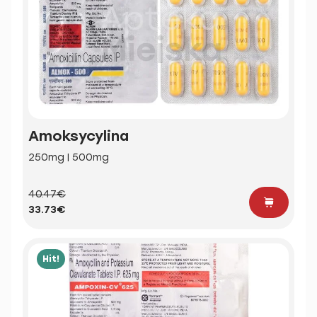
Amoksycylina
250mg | 500mg
40.47€
33.73€
Hit!