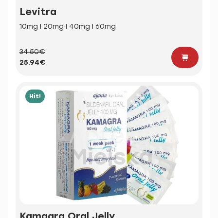
Levitra
10mg | 20mg | 40mg | 60mg
34.50€
25.94€
Hit!
Kamagra Oral Jelly