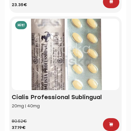
23.35€
Hit!
Cialis Professional Sublingual
20mg | 40mg
80.52€
37.19€