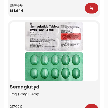
217.96€
181.64€
Semaglutyd
3mg | 7mg | 14mg
217.96€