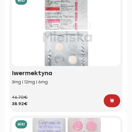
Hit!
Iwermektyna
3mg | 12mg | 6mg
46.70€
38.92€
Hit!