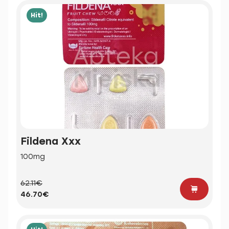
Hit!
Fildena Xxx
100mg
62.11€
46.70€