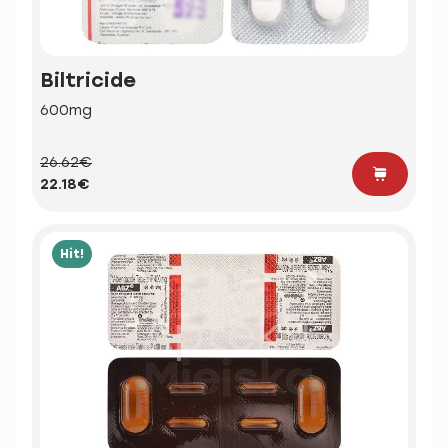
Biltricide
600mg
26.62€
22.18€
Hit!