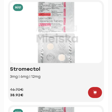
Hit!
Stromectol
3mg | 6mg | 12mg
46.70€
38.92€