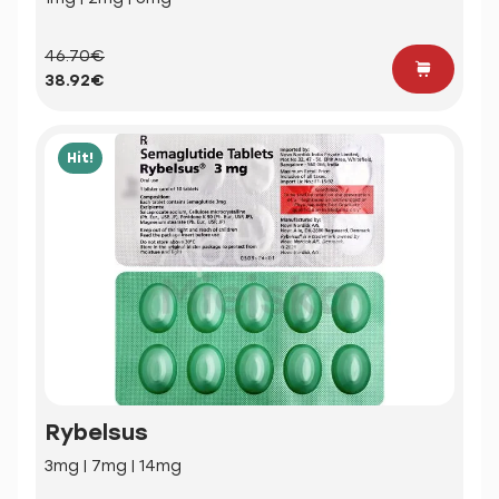
46.70€
38.92€
Hit!
Rybelsus
3mg | 7mg | 14mg