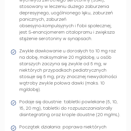
wychwytu zwrotnego serotoniny (SSRI),
stosowany w leczeniu dużego zaburzenia
depresyjnego, uogólnionego lęku, zaburzeń
panicznych, zaburzeń
obsesyjno‑kompulsyjnych i fobii społecznej;
jest S‑enancjomerem citalopramu i zwiększa
stężenie serotoniny w synapsach.
Zwykłe dawkowanie u dorosłych to 10 mg raz
na dobę, maksymalnie 20 mg/dobę; u osób
starszych zaczyna się zwykle od 5 mg; w
niektórych przypadkach pediatrycznych
stosuje się 5 mg; przy znacznej niewydolności
wątroby zwykle połowa dawki (maks. 10
mg/dobę).
Podaje się doustnie: tabletki powlekane (5, 10,
15, 20 mg), tabletki do rozpuszczania/orally
disintegrating oraz krople doustne (20 mg/mL).
Początek działania: poprawa niektórych