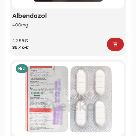
Albendazol
400mg
42.55€
35.46€
Hit!