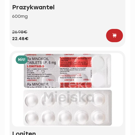
Prazykwantel
600mg
26.98€
22.48€
Hit!
Loniten