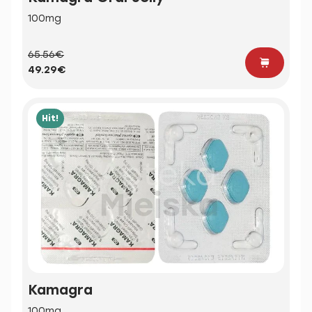
100mg
65.56€
49.29€
Hit!
Kamagra
100mg