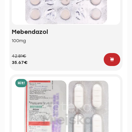
Mebendazol
100mg
42.81€
35.67€
Hit!