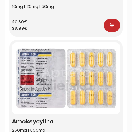
10mg | 25mg | 50mg
40.60€
33.83€
Amoksycylina
250mg | 500mg