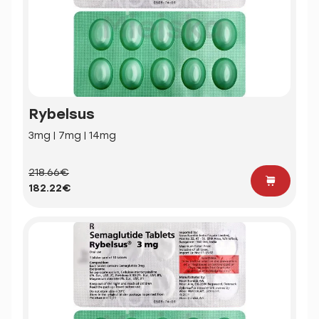
Rybelsus
3mg | 7mg | 14mg
218.66€
182.22€