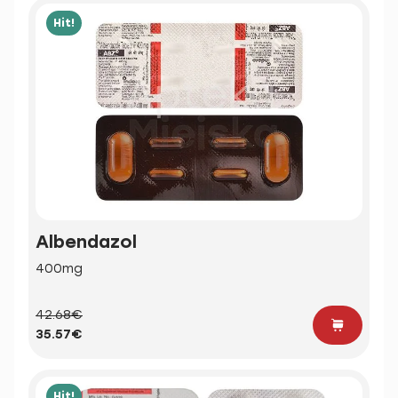
Hit!
Albendazol
400mg
42.68€
35.57€
Hit!