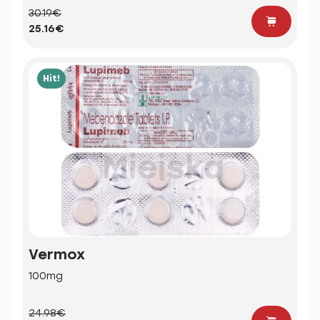
30.19€
25.16€
Hit!
Vermox
100mg
24.98€