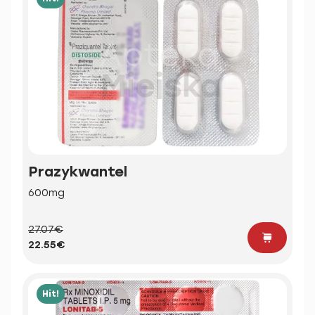
Prazykwantel
600mg
27.07€
22.55€
Hit!