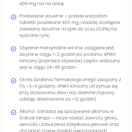
400 mg raz na dobę.
Podawanie doustne — przede wszystkim
tabletki powlekane 400 mg; rzadziej dostępne
zawiesiny doustne i krople do oczu (0,3%) na
wybrane rynki.
Stężenie maksymalne we krwi osiągane jest
zwykle w ciągu 1–2 godzin po podaniu; efekt
kliniczny (poprawa objawów) często widoczny
jest w ciągu 24–48 godzin.
Okres działania farmakologicznego związany z
t½ ~3–4 godziny; efekt kliniczny utrzymuje się
przy stosowaniu dwa razy dziennie (typowy
odstęp dawkowania co ~12 godzin).
Alkohol: odradza się spożywanie alkoholu w
trakcie terapii — może nasilać zawroty głowy,
senność i zaburzenia żołądkowo‑jelitowe oraz
utrudniać ocenę działań niepożądanych.