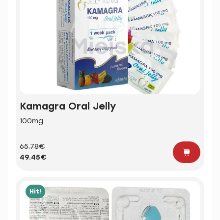
Kamagra Oral Jelly
100mg
65.78€
49.45€
Hit!