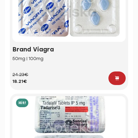
Brand Viagra
50mg | 100mg
24.23€
18.21€
Hit!