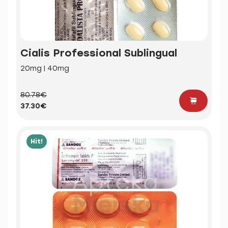
Cialis Professional Sublingual
20mg | 40mg
80.78€
37.30€
Hit!