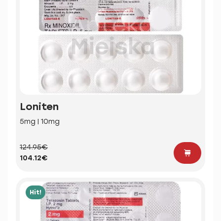
Loniten
5mg | 10mg
124.95€
104.12€
Hit!