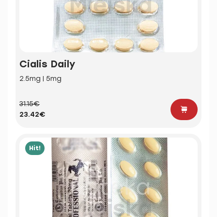
Cialis Daily
2.5mg | 5mg
31.15€
23.42€
Hit!