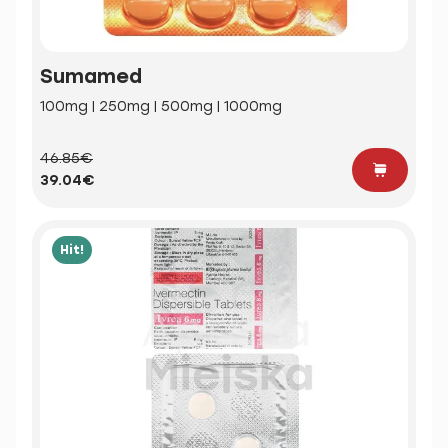
Sumamed
100mg | 250mg | 500mg | 1000mg
46.85€
39.04€
Hit!