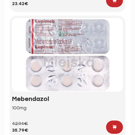
23.42€
Mebendazol
100mg
42.94€
35.79€