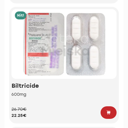
Hit!
Biltricide
600mg
26.70€
22.25€