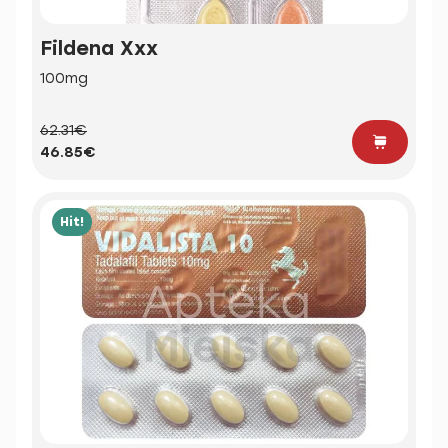
Fildena Xxx
100mg
62.31€
46.85€
Hit!