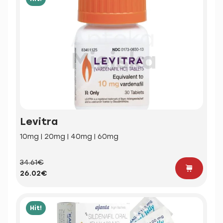
Levitra
10mg | 20mg | 40mg | 60mg
34.61€
26.02€
Hit!