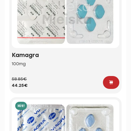
Kamagra
100mg
58.85€
44.25€
Hit!