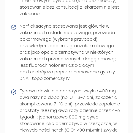
internetowych bywa dostępna bez recepty;
stosowanie bez konsultacji z lekarzem nie jest
zalecane.
Norfloksacyna stosowana jest głównie w
zakażeniach układu moczowego, przewodu
pokarmowego (wybrane przypadki),
przewlekłym zapaleniu gruczołu krokowego
oraz jako opcja alternatywna w niektórych
zakażeniach przenoszonych drogą płciową;
jest fluorochinolonem działającym
bakteriobójczo poprzez hamowanie gyrazy
DNA i topoizomerazy IV.
Typowe dawki dla dorosłych: zwykle 400 mg
dwa razy na dobę (np. UTI 3–7 dni; zakażenia
skomplikowane 7–10 dni); przewlekłe zapalenie
prostaty 400 mg dwa razy dziennie przez 4–6
tygodni; jednorazowo 800 mg bywa
stosowane jako alternatywa w rzeżączce; w
niewydolności nerek (ClCr <30 mL/min) zwykle