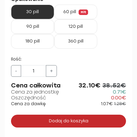
30 pill
60 pill
Hit
90 pill
120 pill
180 pill
360 pill
Ilość:
-
+
Cena całkowita
32.10€
38.52€
Cena za jednostkę
0.71€
Oszczędność
0.00€
Cena za dawkę
1.07€
1.28€
Dodaj do koszyka