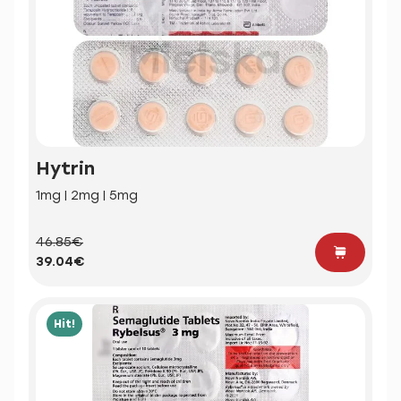
Hytrin
1mg | 2mg | 5mg
46.85€
39.04€
Hit!