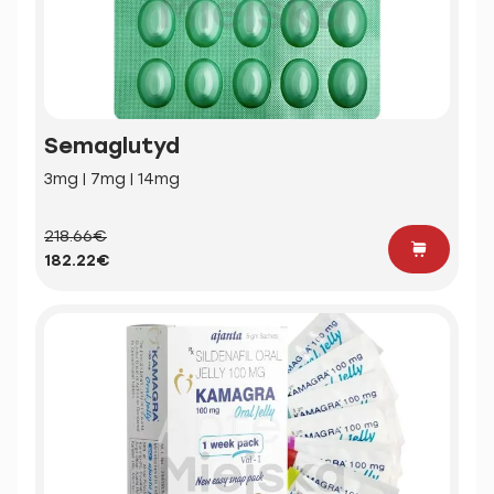
Semaglutyd
3mg | 7mg | 14mg
218.66€
182.22€