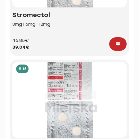
Stromectol
3mg | 6mg | 12mg
46.85€
39.04€
Hit!