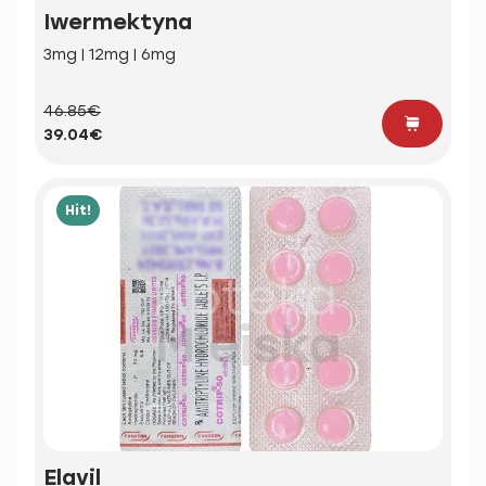
Iwermektyna
3mg | 12mg | 6mg
46.85€
39.04€
Hit!
Elavil