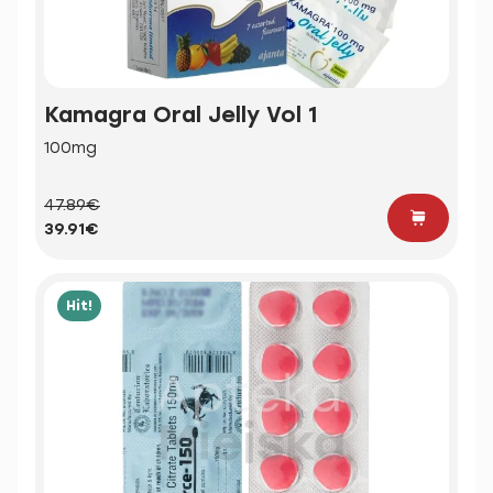
Kamagra Oral Jelly Vol 1
100mg
47.89€
39.91€
Hit!