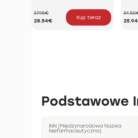
37.95€
34.50
Kup teraz
28.54€
25.9
Podstawowe I
INN (Międzynarodowa Nazwa
Niefarmaceutyczna)