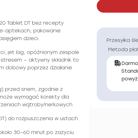
0 Tablet DT bez recepty
 e-aptekach; pakowanie
sięgiem dzieci.
Przesyłka śl
Metoda pła
i, jet lag, opóźnionym zespole
 stresem — aktywny składnik to
Darmo
tm dobowy poprzez działanie
Stand
powyż
mg) przed snem, zgodnie z
 może wymagać korekty dla
urzeniach wątroby/nerkowych.
DT) do rozpuszczenia w ustach.
około 30–60 minut po zażyciu.