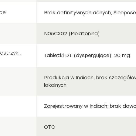
ce
Brak definitywnych danych, Sleepose
N05CX02 (Melatonina)
astrzyki,
Tabletki DT (dyspergujące), 20 mg
Produkcja w Indiach; brak szczegóło
lokalnych
Zarejestrowany w Indiach; brak dowo
OTC