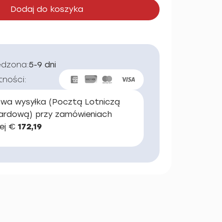
Dodaj do koszyka
edzona:
5-9 dni
tności:
wa wysyłka (Pocztą Lotniczą
ardową) przy zamówieniach
ej €
172,19