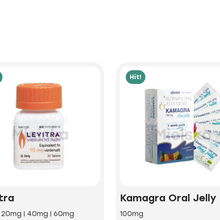
Hit!
tra
Kamagra Oral Jelly
| 20mg | 40mg | 60mg
100mg