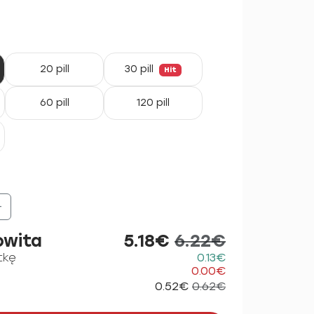
20 pill
30 pill
Hit
60 pill
120 pill
+
owita
5.18€
6.22€
tkę
0.13€
0.00€
0.52€
0.62€