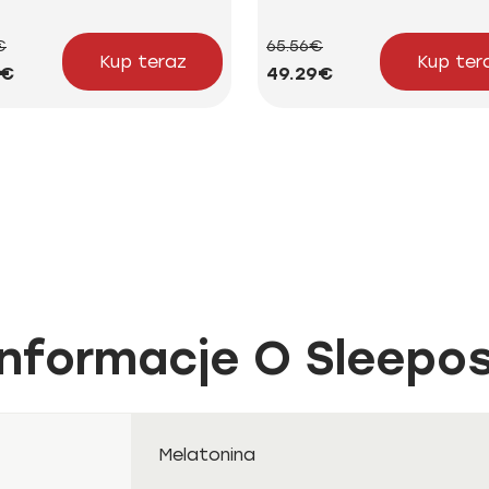
€
65.56€
Kup teraz
Kup ter
4€
49.29€
nformacje O Sleepo
Melatonina