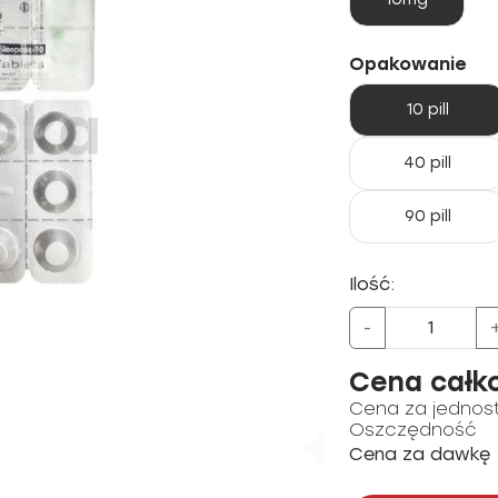
Opakowanie
10 pill
40 pill
90 pill
Ilość:
-
Cena całk
Cena za jednos
Oszczędność
Cena za dawkę