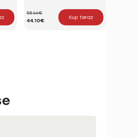
58.66€
24.15€
az
Kup teraz
44.10€
18.16€
se