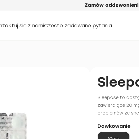
Zamów oddzwonieni
ntaktuj sie z nami
Czesto zadawane pytania
Sleep
Sleepose to dostę
zawierające 20 m
problemów ze snem
Dawkowanie
10mg