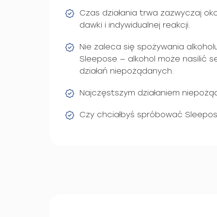
Czas działania trwa zazwyczaj oko
dawki i indywidualnej reakcji.
Nie zaleca się spożywania alkoho
Sleepose — alkohol może nasilić s
działań niepożądanych.
Najczęstszym działaniem niepożąd
Czy chciałbyś spróbować Sleepo