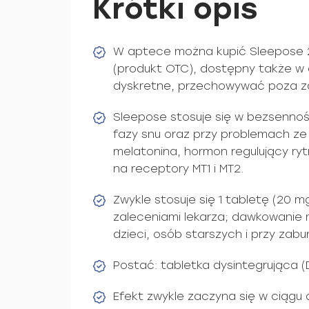
Krótki opis
W aptece można kupić Sleepose 2
(produkt OTC), dostępny także w
dyskretne, przechowywać poza za
Sleepose stosuje się w bezsennośc
fazy snu oraz przy problemach ze
melatonina, hormon regulujący ry
na receptory MT1 i MT2.
Zwykle stosuje się 1 tabletę (20 
zaleceniami lekarza; dawkowanie
dzieci, osób starszych i przy zab
Postać: tabletka dysintegrująca (
Efekt zwykle zaczyna się w ciągu 