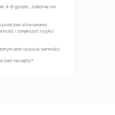
ło 4–8 godzin, zależnie od
lu podczas stosowania
enność i zwiększyć ryzyko
anym jest uczucie senności.
se bez recepty?