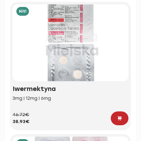
Hit!
Iwermektyna
3mg | 12mg | 6mg
46.72€
38.93€