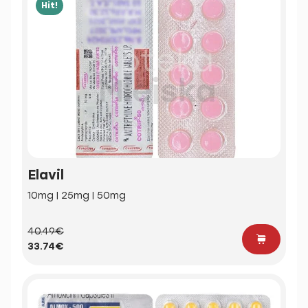
Hit!
Elavil
10mg | 25mg | 50mg
40.49€
33.74€