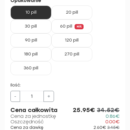
Opakowanie
10 pill
20 pill
30 pill
60 pill
Hit
90 pill
120 pill
180 pill
270 pill
360 pill
Ilość:
-
+
Cena całkowita
25.95€
34.52€
Cena za jednostkę
0.86€
Oszczędność
0.00€
Cena za dawkę
2.60€
3.45€