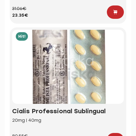
31.06€
23.35€
Hit!
Cialis Professional Sublingual
20mg | 40mg