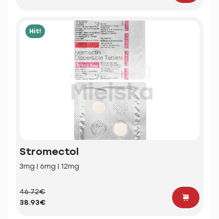
Hit!
Stromectol
3mg | 6mg | 12mg
46.72€
38.93€