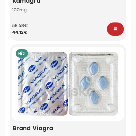
Kamagra
100mg
58.68€
44.12€
Hit!
Brand Viagra