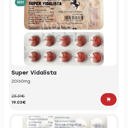
Hit!
Super Vidalista
20/60mg
25.31€
19.03€