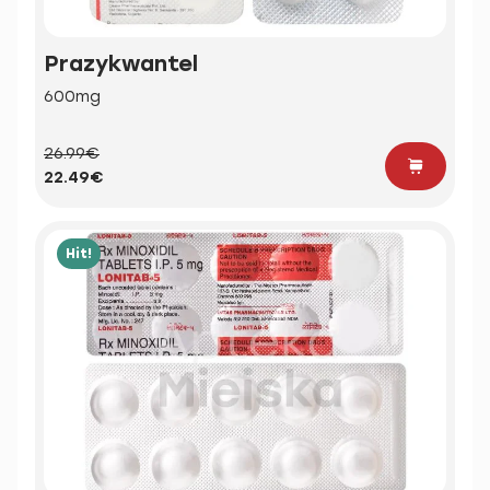
Prazykwantel
600mg
26.99€
22.49€
Hit!