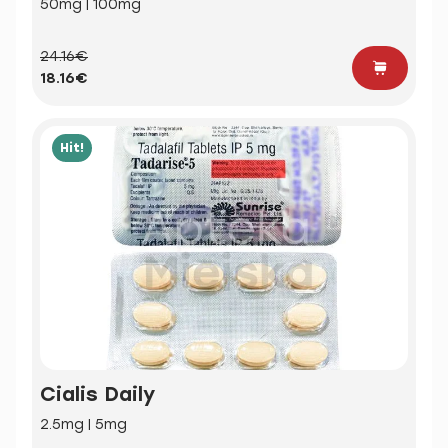
50mg | 100mg
24.16€
18.16€
Hit!
Cialis Daily
2.5mg | 5mg