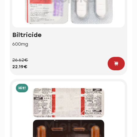
Biltricide
600mg
26.62€
22.19€
Hit!