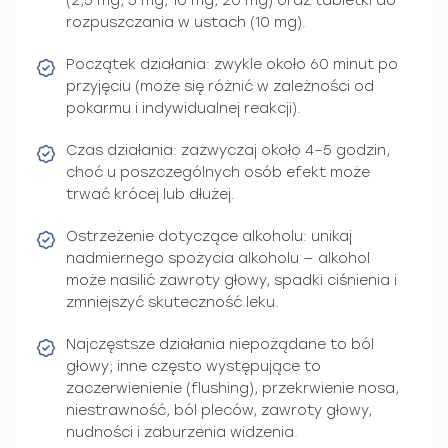
(2,5 mg, 5 mg, 10 mg, 20 mg) oraz tabletki do
rozpuszczania w ustach (10 mg).
Początek działania: zwykle około 60 minut po
przyjęciu (może się różnić w zależności od
pokarmu i indywidualnej reakcji).
Czas działania: zazwyczaj około 4–5 godzin,
choć u poszczególnych osób efekt może
trwać krócej lub dłużej.
Ostrzeżenie dotyczące alkoholu: unikaj
nadmiernego spożycia alkoholu — alkohol
może nasilić zawroty głowy, spadki ciśnienia i
zmniejszyć skuteczność leku.
Najczęstsze działania niepożądane to ból
głowy; inne często występujące to
zaczerwienienie (flushing), przekrwienie nosa,
niestrawność, ból pleców, zawroty głowy,
nudności i zaburzenia widzenia.