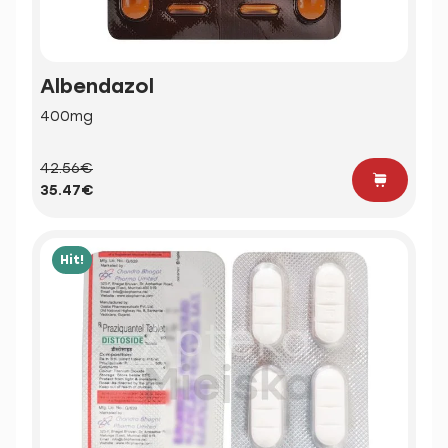
Albendazol
400mg
42.56€
35.47€
Hit!