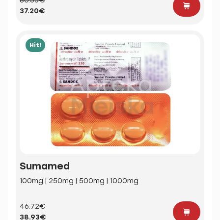
80.55€
37.20€
Hit!
Sumamed
100mg | 250mg | 500mg | 1000mg
46.72€
38.93€