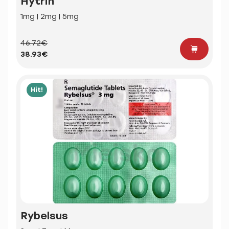
Hytrin
1mg | 2mg | 5mg
46.72€
38.93€
Hit!
Rybelsus