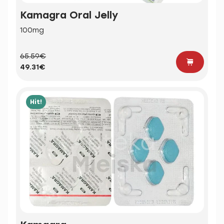
Kamagra Oral Jelly
100mg
65.59€
49.31€
Hit!