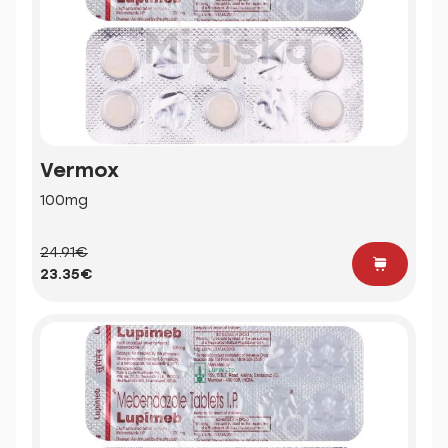
Vermox
100mg
24.91€
23.35€