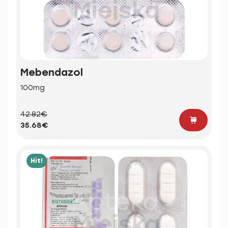
Mebendazol
100mg
42.82€
35.68€
Hit!