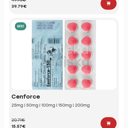
47.75€
39.79€
Hit!
Cenforce
25mg | 50mg | 100mg | 150mg | 200mg
20.71€
15.57€