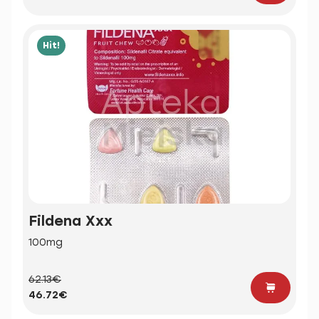
Hit!
Fildena Xxx
100mg
62.13€
46.72€