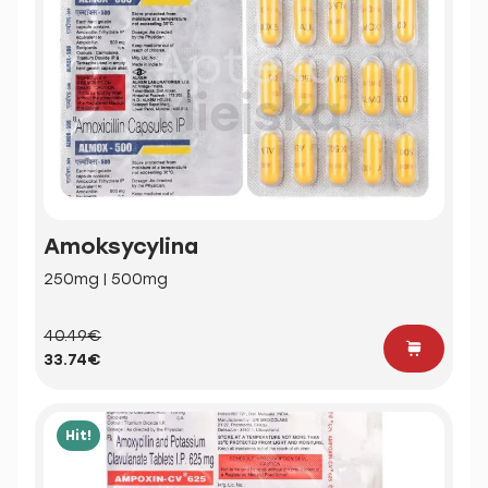
Amoksycylina
250mg | 500mg
40.49€
33.74€
Hit!