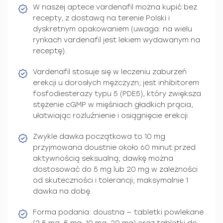
W naszej aptece vardenafil można kupić bez
recepty, z dostawą na terenie Polski i
dyskretnym opakowaniem (uwaga: na wielu
rynkach vardenafil jest lekiem wydawanym na
receptę).
Vardenafil stosuje się w leczeniu zaburzeń
erekcji u dorosłych mężczyzn; jest inhibitorem
fosfodiesterazy typu 5 (PDE5), który zwiększa
stężenie cGMP w mięśniach gładkich prącia,
ułatwiając rozluźnienie i osiągnięcie erekcji.
Zwykle dawka początkowa to 10 mg
przyjmowana doustnie około 60 minut przed
aktywnością seksualną; dawkę można
dostosować do 5 mg lub 20 mg w zależności
od skuteczności i tolerancji; maksymalnie 1
dawka na dobę.
Forma podania: doustna — tabletki powlekane