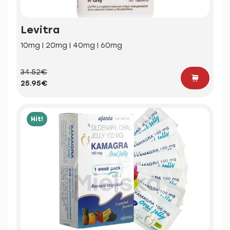
Levitra
10mg | 20mg | 40mg | 60mg
34.52€
25.95€
Hit!