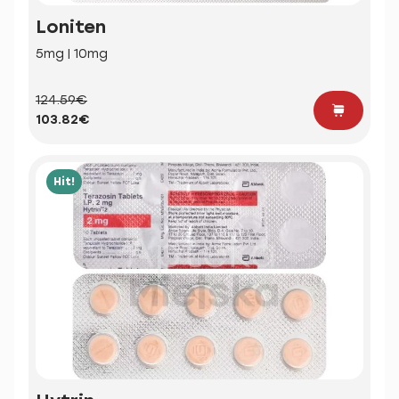
Loniten
5mg | 10mg
124.59€
103.82€
Hit!